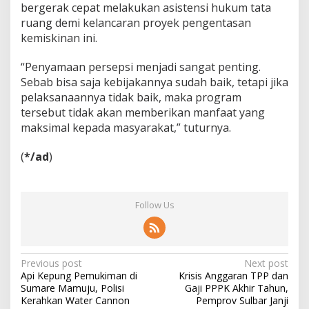
bergerak cepat melakukan asistensi hukum tata
ruang demi kelancaran proyek pengentasan
kemiskinan ini.
“Penyamaan persepsi menjadi sangat penting.
Sebab bisa saja kebijakannya sudah baik, tetapi jika
pelaksanaannya tidak baik, maka program
tersebut tidak akan memberikan manfaat yang
maksimal kepada masyarakat,” tuturnya.
(
*/ad
)
Follow Us
P
Previous post
Next post
Api Kepung Pemukiman di
Krisis Anggaran TPP dan
o
Sumare Mamuju, Polisi
Gaji PPPK Akhir Tahun,
s
Kerahkan Water Cannon
Pemprov Sulbar Janji