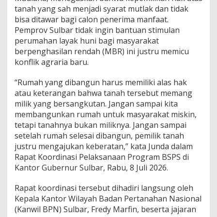
-
tanah yang sah menjadi syarat mutlak dan tidak
w
bisa ditawar bagi calon penerima manfaat.
a
Pemprov Sulbar tidak ingin bantuan stimulan
n
perumahan layak huni bagi masyarakat
t
berpenghasilan rendah (MBR) ini justru memicu
i
P
konflik agraria baru.
o
t
“Rumah yang dibangun harus memiliki alas hak
e
atau keterangan bahwa tanah tersebut memang
n
milik yang bersangkutan. Jangan sampai kita
s
i
membangunkan rumah untuk masyarakat miskin,
S
tetapi tanahnya bukan miliknya. Jangan sampai
e
setelah rumah selesai dibangun, pemilik tanah
n
justru mengajukan keberatan,” kata Junda dalam
g
k
Rapat Koordinasi Pelaksanaan Program BSPS di
e
Kantor Gubernur Sulbar, Rabu, 8 Juli 2026.
t
a
Rapat koordinasi tersebut dihadiri langsung oleh
L
Kepala Kantor Wilayah Badan Pertanahan Nasional
a
h
(Kanwil BPN) Sulbar, Fredy Marfin, beserta jajaran
a