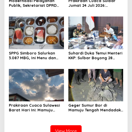
Modernisasi Pelayanan
Prakiraan Cuaca Sulbar
Publik, Sekretariat DPRD
Jumat 24 Juli 2026:
Sulawesi Barat Resmi
Mamasa Dingin 13 Derajat,
Luncurkan Aplikasi SIPAKDE
Daerah Pesisir Cerah
SPPG Simboro Salurkan
Suhardi Duka Temui Menteri
3.087 MBG, Ini Menu dan
KKP: Sulbar Boyong 28
Kandungan Gizinya
Desa Nelayan Hingga
Kapal 30 GT
Prakiraan Cuaca Sulawesi
Geger Sumur Bor di
Barat Hari Ini: Mamuju
Mamuju Tengah Mendadak
Diguyur Hujan, Polman
Semburkan Lumpur dan
Terapkan Suhu Terpanas
Suara Gemuruh, Warga
Panik
View More