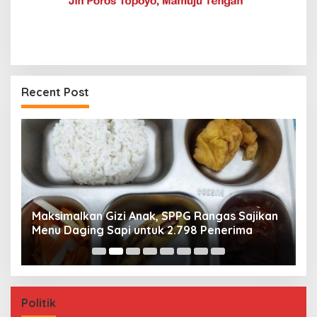
Recent Post
Maksimalkan Gizi Anak, SPPG Rangas Sajikan
P
Menu Daging Sapi untuk 2.798 Penerima
P
B
Politik