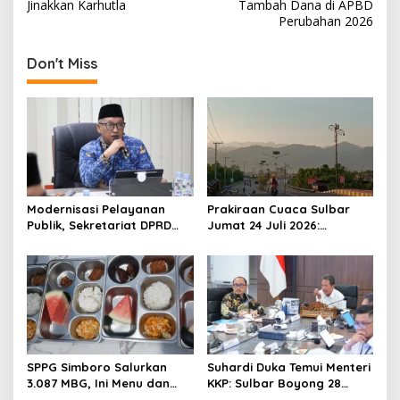
Jinakkan Karhutla
Tambah Dana di APBD
t
Perubahan 2026
n
Don't Miss
a
v
i
g
a
t
Modernisasi Pelayanan
Prakiraan Cuaca Sulbar
i
Publik, Sekretariat DPRD
Jumat 24 Juli 2026:
o
Sulawesi Barat Resmi
Mamasa Dingin 13 Derajat,
Luncurkan Aplikasi SIPAKDE
Daerah Pesisir Cerah
n
SPPG Simboro Salurkan
Suhardi Duka Temui Menteri
3.087 MBG, Ini Menu dan
KKP: Sulbar Boyong 28
Kandungan Gizinya
Desa Nelayan Hingga