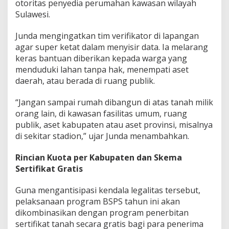
otoritas penyedia perumahan kawasan wilayah
n
Sulawesi.
W
a
Junda mengingatkan tim verifikator di lapangan
r
g
agar super ketat dalam menyisir data. Ia melarang
a
keras bantuan diberikan kepada warga yang
M
menduduki lahan tanpa hak, menempati aset
i
daerah, atau berada di ruang publik.
s
k
i
“Jangan sampai rumah dibangun di atas tanah milik
n
orang lain, di kawasan fasilitas umum, ruang
publik, aset kabupaten atau aset provinsi, misalnya
di sekitar stadion,” ujar Junda menambahkan.
Rincian Kuota per Kabupaten dan Skema
Sertifikat Gratis
Guna mengantisipasi kendala legalitas tersebut,
pelaksanaan program BSPS tahun ini akan
dikombinasikan dengan program penerbitan
sertifikat tanah secara gratis bagi para penerima