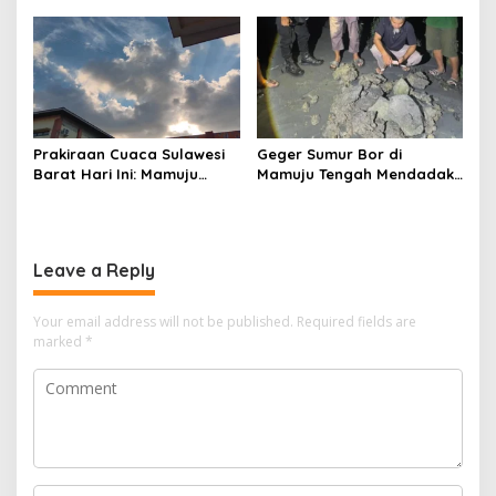
Kapal 30 GT
Prakiraan Cuaca Sulawesi
Geger Sumur Bor di
Barat Hari Ini: Mamuju
Mamuju Tengah Mendadak
Diguyur Hujan, Polman
Semburkan Lumpur dan
Terapkan Suhu Terpanas
Suara Gemuruh, Warga
Panik
Leave a Reply
Your email address will not be published.
Required fields are
marked
*