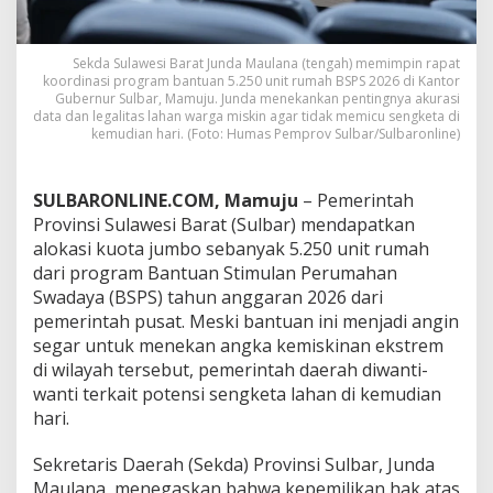
G
r
a
Sekda Sulawesi Barat Junda Maulana (tengah) memimpin rapat
t
koordinasi program bantuan 5.250 unit rumah BSPS 2026 di Kantor
i
Gubernur Sulbar, Mamuju. Junda menekankan pentingnya akurasi
s
data dan legalitas lahan warga miskin agar tidak memicu sengketa di
,
kemudian hari. (Foto: Humas Pemprov Sulbar/Sulbaronline)
P
e
m
SULBARONLINE.COM, Mamuju
– Pemerintah
p
Provinsi Sulawesi Barat (Sulbar) mendapatkan
r
alokasi kuota jumbo sebanyak 5.250 unit rumah
o
dari program Bantuan Stimulan Perumahan
v
S
Swadaya (BSPS) tahun anggaran 2026 dari
u
pemerintah pusat. Meski bantuan ini menjadi angin
l
segar untuk menekan angka kemiskinan ekstrem
b
di wilayah tersebut, pemerintah daerah diwanti-
a
r
wanti terkait potensi sengketa lahan di kemudian
W
hari.
a
n
Sekretaris Daerah (Sekda) Provinsi Sulbar, Junda
t
Maulana, menegaskan bahwa kepemilikan hak atas
i