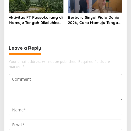
Aktivitas PT Passokorang di
Berburu Sinyal Piala Dunia
Mamuju Tengah Dikeluhkan,
2026, Cara Mamuju Tengah
Warga Lansia Sesak Napas
Kikis Wilayah Blankspot
hingga Picu Banjir
Lewat TVRI
Leave a Reply
Your email address will not be published.
Required fields are
marked
*