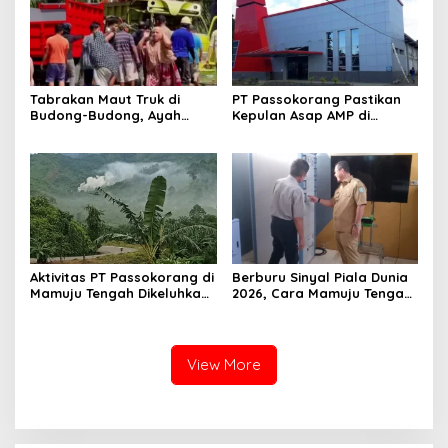
Tabrakan Maut Truk di
PT Passokorang Pastikan
Budong-Budong, Ayah
Kepulan Asap AMP di
Berpulang, Balita 3 Tahun
Karossa Murni Kendala
Berjuang Lewati Masa Kritis
Teknis dan Langsung
Dibenahi
Aktivitas PT Passokorang di
Berburu Sinyal Piala Dunia
Mamuju Tengah Dikeluhkan,
2026, Cara Mamuju Tengah
Warga Lansia Sesak Napas
Kikis Wilayah Blankspot
hingga Picu Banjir
Lewat TVRI
View More