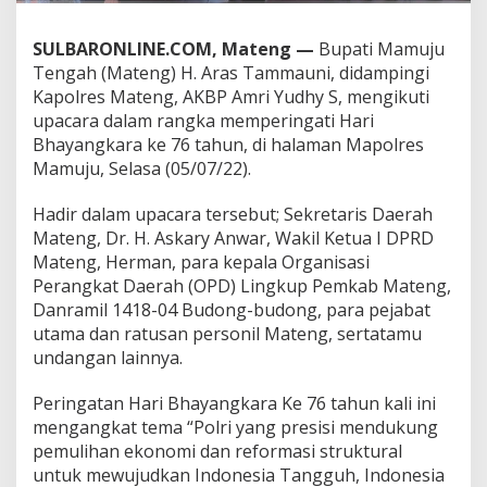
a
c
SULBARONLINE.COM, Mateng —
Bupati Mamuju
a
Tengah (Mateng) H. Aras Tammauni, didampingi
r
a
Kapolres Mateng, AKBP Amri Yudhy S, mengikuti
H
upacara dalam rangka memperingati Hari
a
Bhayangkara ke 76 tahun, di halaman Mapolres
r
Mamuju, Selasa (05/07/22).
i
B
h
Hadir dalam upacara tersebut; Sekretaris Daerah
a
Mateng, Dr. H. Askary Anwar, Wakil Ketua I DPRD
y
Mateng, Herman, para kepala Organisasi
a
Perangkat Daerah (OPD) Lingkup Pemkab Mateng,
n
g
Danramil 1418-04 Budong-budong, para pejabat
k
utama dan ratusan personil Mateng, sertatamu
a
undangan lainnya.
r
a
Peringatan Hari Bhayangkara Ke 76 tahun kali ini
k
e
mengangkat tema “Polri yang presisi mendukung
-
pemulihan ekonomi dan reformasi struktural
7
untuk mewujudkan Indonesia Tangguh, Indonesia
6