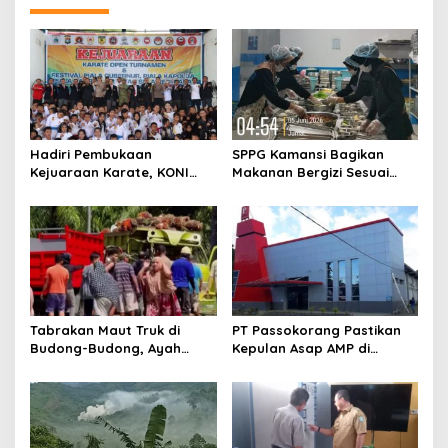
v
i
g
a
t
Hadiri Pembukaan
SPPG Kamansi Bagikan
i
Kejuaraan Karate, KONI
Makanan Bergizi Sesuai
o
Sulbar Dorong Lahirnya
AKG
Atlet Berprestasi Sulbar
n
Tabrakan Maut Truk di
PT Passokorang Pastikan
Budong-Budong, Ayah
Kepulan Asap AMP di
Berpulang, Balita 3 Tahun
Karossa Murni Kendala
Berjuang Lewati Masa Kritis
Teknis dan Langsung
Dibenahi