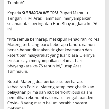
Tumbuh”.
,
I
n
Kepada
SULBARONLINE.COM
, Bupati Mamuju
i
Tengah, H. M. Aras Tammauni menyampaikan
P
selamat atas peringatan Hari Bhayangkara ke-76
e
ini.
s
a
n
“Kita semua berharap, meskipun kehadiran Polres
n
Mateng terbilang baru beberapa tahun, namun
y
benar-benar dirasakan tingkat keamanan dan
a
ketertiban masyarakat yang luar biasa. Olehnya,
izinkan saya menyampaikan selamat hari
bhayangkara ke-76 tahun ini,” ucap Aras
Tammauni.
Bupati Mateng dua periode itu berharap,
kehadiran Polri di Mateng tetap menghadirikan
pelayanan prima dan ikut berkontribusi dalam
pemulihan ekonomi nasional di tengah pandemi
Covid-19 yang masih belum berakhir secara
maksimal.