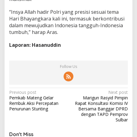
“Insya Allah hadir Polri yang presisi sesuai tema
Hari Bhayangkara kali ini, termasuk berkontribusi
dalam mewujudkan Indonesia tangguh-Indonesia
tumbuh,” harap Aras.
Laporan: Hasanuddin
Follow Us
P
Previous post
Next post
Pemkab Mateng Gelar
Marigun Rasyid Pimpin
o
Rembuk Aksi Percepatan
Rapat Konsultasi Komisi IV
s
Penurunan Stunting
Bersama Banggar DPRD
dengan TAPD Pemprov
t
Sulbar
n
Don't Miss
a