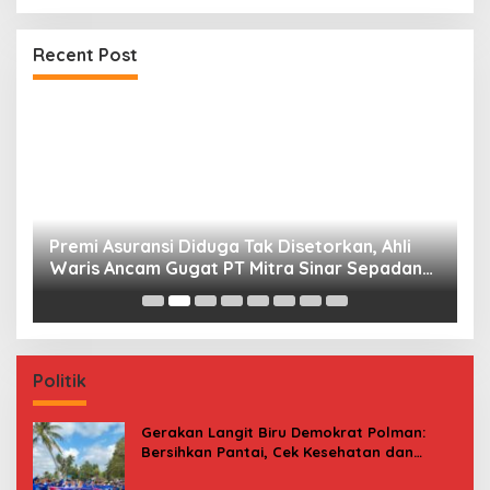
Recent Post
Premi Asuransi Diduga Tak Disetorkan, Ahli
S
Waris Ancam Gugat PT Mitra Sinar Sepadan
Gr
Finance ke PN Mamuju
Politik
Gerakan Langit Biru Demokrat Polman:
Bersihkan Pantai, Cek Kesehatan dan
Donor Darah