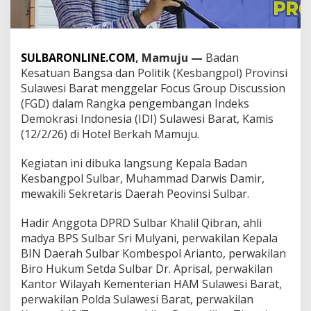
r
G
e
l
SULBARONLINE.COM
, Mamuju —
Badan
a
r
Kesatuan Bangsa dan Politik (Kesbangpol) Provinsi
F
Sulawesi Barat menggelar Focus Group Discussion
G
(FGD) dalam Rangka pengembangan Indeks
D
Demokrasi Indonesia (IDI) Sulawesi Barat, Kamis
P
(12/2/26) di Hotel Berkah Mamuju.
e
n
g
Kegiatan ini dibuka langsung Kepala Badan
e
Kesbangpol Sulbar, Muhammad Darwis Damir,
m
mewakili Sekretaris Daerah Peovinsi Sulbar.
b
a
n
Hadir Anggota DPRD Sulbar Khalil Qibran, ahli
g
madya BPS Sulbar Sri Mulyani, perwakilan Kepala
a
BIN Daerah Sulbar Kombespol Arianto, perwakilan
n
Biro Hukum Setda Sulbar Dr. Aprisal, perwakilan
I
Kantor Wilayah Kementerian HAM Sulawesi Barat,
n
d
perwakilan Polda Sulawesi Barat, perwakilan
e