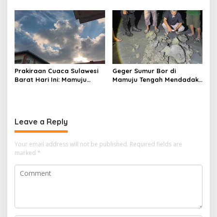
Kandungan Gizinya
Desa Nelayan Hingga
Kapal 30 GT
Prakiraan Cuaca Sulawesi
Geger Sumur Bor di
Barat Hari Ini: Mamuju
Mamuju Tengah Mendadak
Diguyur Hujan, Polman
Semburkan Lumpur dan
Terapkan Suhu Terpanas
Suara Gemuruh, Warga
Panik
Leave a Reply
Your email address will not be published.
Required fields are
marked
*