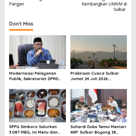
s
Pangan
Kembangkan UMKM di
Sulbar
t
n
Don't Miss
a
v
i
g
a
t
Modernisasi Pelayanan
Prakiraan Cuaca Sulbar
Publik, Sekretariat DPRD
Jumat 24 Juli 2026:
i
Sulawesi Barat Resmi
Mamasa Dingin 13 Derajat,
o
Luncurkan Aplikasi SIPAKDE
Daerah Pesisir Cerah
n
SPPG Simboro Salurkan
Suhardi Duka Temui Menteri
3.087 MBG, Ini Menu dan
KKP: Sulbar Boyong 28