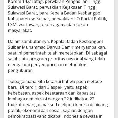
Korem 142/Tatag, perwkilan Pengadilan Tinggi
k
Sulawesi Barat, perwakilan Kejaksaan Tinggi
s
Sulawesi Barat, para Kepala Badan Kesbangpol
D
e
Kabupaten se Sulbar, perwakilan LO Partai Politik,
m
LSM, wartawan, tokoh agama dan tokoh
o
masyarakat.
k
r
Dalam sambutannya, Kepala Badan Kesbangpol
a
s
Sulbar Muhammad Darwis Damir menyampaikan,
i
saat ini pemerintah telah menetapkan IDI sebagai
I
salah satu program prioritas nasional yang telah
n
mengalami penyempurnaan metodologi
d
pengukuran.
o
n
e
“Sebagaimana kita ketahui bahwa pada metode
s
baru IDI terdiri dari 3 aspek, yaitu aspek
i
kebebasan, aspek kesetaraan dan kapasitas
a
lembaga demokrasi dengan 22 indikator. 22
Indikator yang dimaksud meliputi kinerja di bidang
politik, ekonomi dan sosial, sejalan dengan
demokratisasi yang dicapai Indonesia dewasa ini