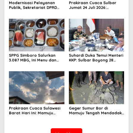
Modernisasi Pelayanan
Prakiraan Cuaca Sulbar
Publik, Sekretariat DPRD
Jumat 24 Juli 2026:
Sulawesi Barat Resmi
Mamasa Dingin 13 Derajat,
Luncurkan Aplikasi SIPAKDE
Daerah Pesisir Cerah
SPPG Simboro Salurkan
Suhardi Duka Temui Menteri
3.087 MBG, Ini Menu dan
KKP: Sulbar Boyong 28
Kandungan Gizinya
Desa Nelayan Hingga
Kapal 30 GT
Prakiraan Cuaca Sulawesi
Geger Sumur Bor di
Barat Hari Ini: Mamuju
Mamuju Tengah Mendadak
Diguyur Hujan, Polman
Semburkan Lumpur dan
Terapkan Suhu Terpanas
Suara Gemuruh, Warga
Panik