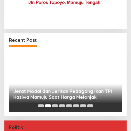
Recent Post
Jerat Modal dan Jeritan Pedagang Ikan TPI
P
Kasiwa Mamuju Saat Harga Melonjak
W
F
Politik