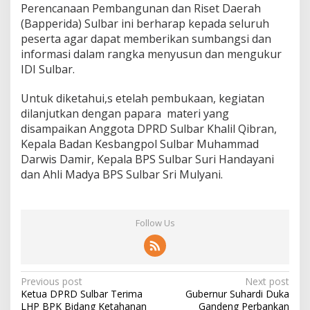
Perencanaan Pembangunan dan Riset Daerah
(Bapperida) Sulbar ini berharap kepada seluruh
peserta agar dapat memberikan sumbangsi dan
informasi dalam rangka menyusun dan mengukur
IDI Sulbar.
Untuk diketahui,s etelah pembukaan, kegiatan
dilanjutkan dengan papara materi yang
disampaikan Anggota DPRD Sulbar Khalil Qibran,
Kepala Badan Kesbangpol Sulbar Muhammad
Darwis Damir, Kepala BPS Sulbar Suri Handayani
dan Ahli Madya BPS Sulbar Sri Mulyani.
Follow Us
P
Previous post
Next post
Ketua DPRD Sulbar Terima
Gubernur Suhardi Duka
o
LHP BPK Bidang Ketahanan
Gandeng Perbankan