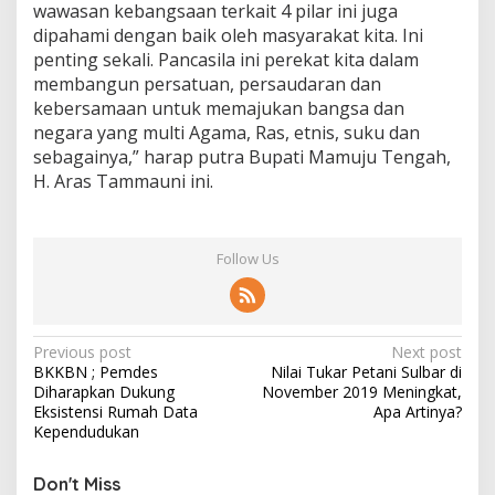
wawasan kebangsaan terkait 4 pilar ini juga
dipahami dengan baik oleh masyarakat kita. Ini
penting sekali. Pancasila ini perekat kita dalam
membangun persatuan, persaudaran dan
kebersamaan untuk memajukan bangsa dan
negara yang multi Agama, Ras, etnis, suku dan
sebagainya,” harap putra Bupati Mamuju Tengah,
H. Aras Tammauni ini.
Follow Us
P
Previous post
Next post
BKKBN ; Pemdes
Nilai Tukar Petani Sulbar di
o
Diharapkan Dukung
November 2019 Meningkat,
s
Eksistensi Rumah Data
Apa Artinya?
Kependudukan
t
n
Don't Miss