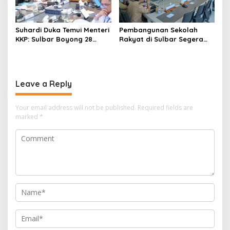
Suhardi Duka Temui Menteri
Pembangunan Sekolah
KKP: Sulbar Boyong 28
Rakyat di Sulbar Segera
Desa Nelayan Hingga
Dimulai, DPRD Sediakan
Kapal 30 GT
Rp550 Juta untuk Dokumen
Lingkungan
Leave a Reply
Your email address will not be published.
Required fields are
marked
*