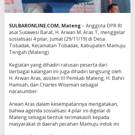
i
s
a
s
SULBARONLINE.COM, Mateng
– Anggota DPR RI
i
4
asal Sulawesi Barat, H. Arwan M. Aras T, menggelar
P
sosialisasi 4 pilar, Jumat (29/11/19) di Desa
i
Tobadak, Kecamatan Tobadak, Kabupaten Mamuju
l
Tengah (Mateng).
a
r
d
Kegiatan yang dihadiri ratusan peserta dari
i
berbagai kalangan ini juga dihadiri langsung oleh
M
H. Arwan Aras, asisten III Pemkab Mateng, H. Bahri
a
Hamsah, dan Charles Wiseman sebagai
t
e
narasumber.
n
g
Arwan Aras dalam kesempatannya mengatakan,
bahwa agenda sosialisasi 4 pilar ini digelar di
Mateng sebagai bentuk terimakasih kepada
masyarakat di daerah pecahan Mamuju induk ini.