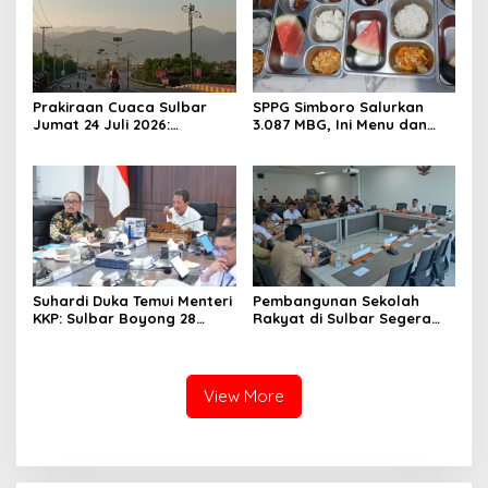
Prakiraan Cuaca Sulbar
SPPG Simboro Salurkan
Jumat 24 Juli 2026:
3.087 MBG, Ini Menu dan
Mamasa Dingin 13 Derajat,
Kandungan Gizinya
Daerah Pesisir Cerah
Suhardi Duka Temui Menteri
Pembangunan Sekolah
KKP: Sulbar Boyong 28
Rakyat di Sulbar Segera
Desa Nelayan Hingga
Dimulai, DPRD Sediakan
Kapal 30 GT
Rp550 Juta untuk Dokumen
Lingkungan
View More