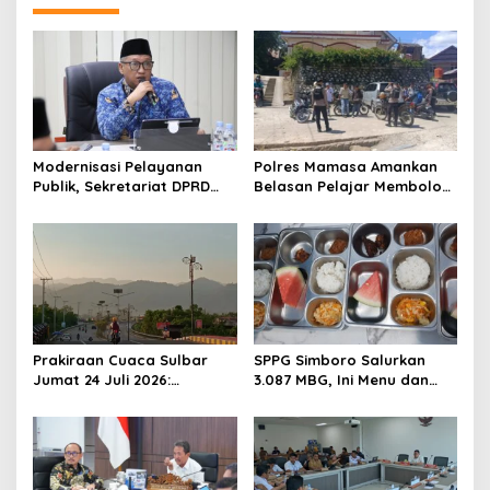
a
v
i
g
a
t
Modernisasi Pelayanan
Polres Mamasa Amankan
Publik, Sekretariat DPRD
Belasan Pelajar Membolos
i
Sulawesi Barat Resmi
di Lembang Banggo,
o
Luncurkan Aplikasi SIPAKDE
Langsung Diantar Kembali
ke Sekolah
n
Prakiraan Cuaca Sulbar
SPPG Simboro Salurkan
Jumat 24 Juli 2026:
3.087 MBG, Ini Menu dan
Mamasa Dingin 13 Derajat,
Kandungan Gizinya
Daerah Pesisir Cerah