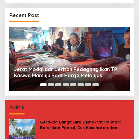
Recent Post
Premi Asuransi Diduga Tak Disetorkan, Ahli
S
Waris Ancam Gugat PT Mitra Sinar Sepadan
Gr
Finance ke PN Mamuju
Politik
Gerakan Langit Biru Demokrat Polman:
Bersihkan Pantai, Cek Kesehatan dan
Donor Darah