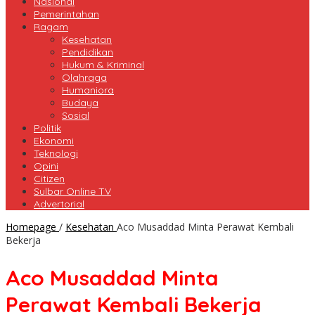
Nasional
Pemerintahan
Ragam
Kesehatan
Pendidikan
Hukum & Kriminal
Olahraga
Humaniora
Budaya
Sosial
Politik
Ekonomi
Teknologi
Opini
Citizen
Sulbar Online TV
Advertorial
Homepage
/
Kesehatan
Aco Musaddad Minta Perawat Kembali
Bekerja
Aco Musaddad Minta
Perawat Kembali Bekerja