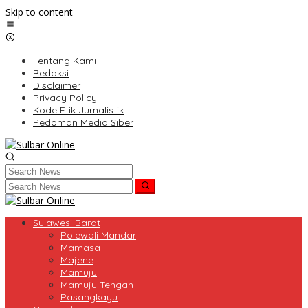
Skip to content
Tentang Kami
Redaksi
Disclaimer
Privacy Policy
Kode Etik Jurnalistik
Pedoman Media Siber
Sulawesi Barat
Polewali Mandar
Mamasa
Majene
Mamuju
Mamuju Tengah
Pasangkayu