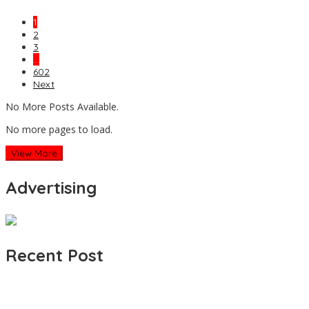
1
2
3
…
602
Next
No More Posts Available.
No more pages to load.
View More
Advertising
Recent Post
Jerat Modal dan Jeritan Pedagang Ikan TPI Kasiwa Mamuju