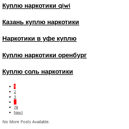
Куплю наркотики qiwi
Казань куплю наркотики
Наркотики в уфе куплю
Куплю наркотики оренбург
Куплю соль наркотики
1
2
3
…
78
Next
No More Posts Available.