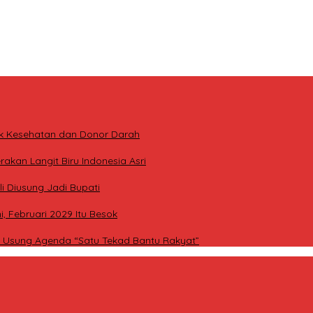
ntuk 2.798 Penerima
ahnya Sudah Bersertifikat atas Nama Orang Lain
enulis Lokal ke Publik
ek Kesehatan dan Donor Darah
kan Langit Biru Indonesia Asri
i Diusung Jadi Bupati
, Februari 2029 Itu Besok
r, Usung Agenda “Satu Tekad Bantu Rakyat”