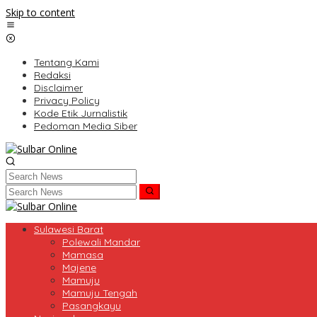
Skip to content
Tentang Kami
Redaksi
Disclaimer
Privacy Policy
Kode Etik Jurnalistik
Pedoman Media Siber
Sulawesi Barat
Polewali Mandar
Mamasa
Majene
Mamuju
Mamuju Tengah
Pasangkayu