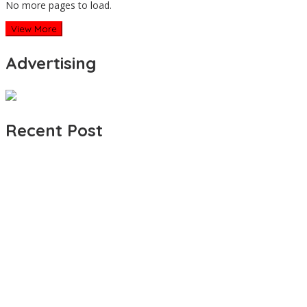
No more pages to load.
View More
Advertising
Recent Post
Polresta Mamuju Terapkan Restorative Justice Kasus Intimidasi J
Jerat Modal dan Jeritan Pedagang Ikan TPI Kasiwa Mamuju Saat
Premi Asuransi Diduga Tak Disetorkan, Ahli Waris Ancam Gugat P
Sering Paksa Nasabah BRI Bayar Parkir Gratis, Jukir Liar di Mamuju
Efektif Cegah Kemacetan BBM, Pos Pantau Polresta Mamuju Ama