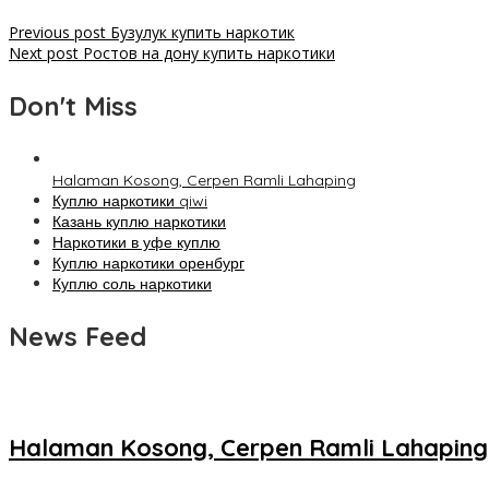
Previous post
Бузулук купить наркотик
Next post
Ростов на дону купить наркотики
Don't Miss
Halaman Kosong, Cerpen Ramli Lahaping
Куплю наркотики qiwi
Казань куплю наркотики
Наркотики в уфе куплю
Куплю наркотики оренбург
Куплю соль наркотики
News Feed
Halaman Kosong, Cerpen Ramli Lahaping