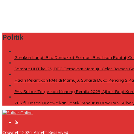
Maksimalkan Gizi Anak, SPPG Rangas Sajikan Menu Daging Sapi u
Pulang Nyari Rezeki dari Malaysia, Warga Pasangkayu Kaget Rum
Tingkatkan Minat Baca, Dinas Perpusip Sulbar Angkat Buku Karya P
Politik
Gerakan Langit Biru Demokrat Polman: Bersihkan Pantai, C
Sambut HUT ke-25, DPC Demokrat Mamuju Gelar Baksos Gera
Hadiri Pelantikan PAN di Mamuju, Suhardi Duka Kenang 2 Kal
PAN Sulbar Targetkan Menang Pemilu 2029, Ajbar: Bagi Kami
Zulkifli Hasan Dijadwalkan Lantik Pengurus DPW PAN Sulba
Copyright 2026. Allright Resserved