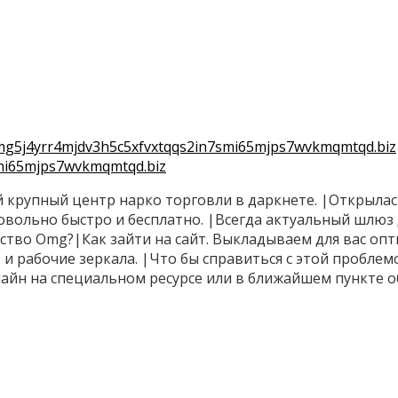
g5j4yrr4mjdv3h5c5xfvxtqqs2in7smi65mjps7wvkmqmtqd.biz
mi65mjps7wvkmqmtqd.biz
крупный центр нарко торговли в даркнете. |Открылась 
ольно быстро и бесплатно. |Всегда актуальный шлюз д
ство Omg?|Как зайти на сайт. Выкладываем для вас опт
и рабочие зеркала. |Что бы справиться с этой проблем
лайн на специальном ресурсе или в ближайшем пункте о