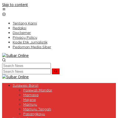
Skip to content
Tentang Kami
Redaksi
Disclaimer
Privacy Policy
Kode Etik Jurnalistik
Pedoman Media Siber
Sulawesi Barat
Polewali Mandar
Mamasa
Majene
Mamuju
Mamuju Tengah
Pasangkayu