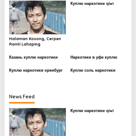
Куплю наркотики qiwi
a
v
i
g
Halaman Kosong, Cerpen
a
Ramli Lahaping
t
i
Казань куплю наркотики
Наркотики в уфе куплю
o
Куплю наркотики оренбург
Куплю соль наркотики
n
News Feed
Куплю наркотики qiwi