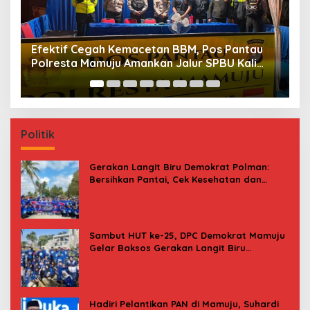
BBM, Pos Pantau
Maksimalkan Gizi Anak, SPPG Ranga
alur SPBU Kali
Menu Daging Sapi untuk 2.798 Pen
Politik
Gerakan Langit Biru Demokrat Polman:
Bersihkan Pantai, Cek Kesehatan dan
Donor Darah
Sambut HUT ke-25, DPC Demokrat Mamuju
Gelar Baksos Gerakan Langit Biru
Indonesia Asri
Hadiri Pelantikan PAN di Mamuju, Suhardi