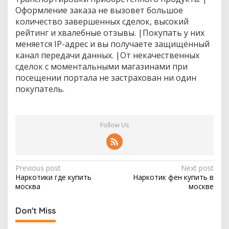
с
Оформление заказа не вызовет большое
к
количество завершенных сделок, высокий
в
рейтинг и хвалебные отзывы. |Покупать у них
е
меняется IP-адрес и вы получаете защищённый
канал передачи данных. |От некачественных
сделок с моментальными магазинами при
посещении портала не застрахован ни один
покупатель.
Follow Us
P
Previous post
Next post
Наркотики где купить
Наркотик фен купить в
o
москва
москве
s
t
Don't Miss
n