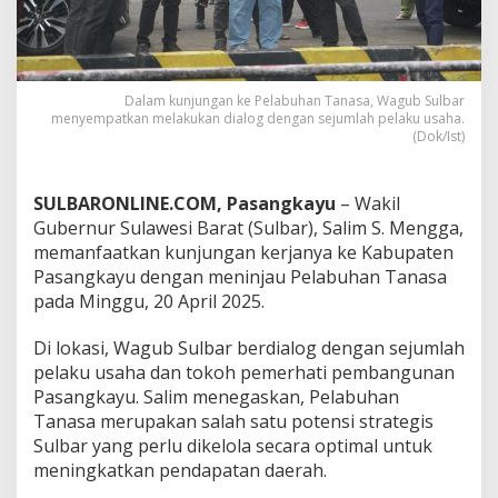
a
b
u
h
a
Dalam kunjungan ke Pelabuhan Tanasa, Wagub Sulbar
n
menyempatkan melakukan dialog dengan sejumlah pelaku usaha.
T
(Dok/Ist)
a
n
a
SULBARONLINE.COM, Pasangkayu
– Wakil
s
Gubernur Sulawesi Barat (Sulbar), Salim S. Mengga,
a
memanfaatkan kunjungan kerjanya ke Kabupaten
,
P
Pasangkayu dengan meninjau Pelabuhan Tanasa
o
pada Minggu, 20 April 2025.
t
e
Di lokasi, Wagub Sulbar berdialog dengan sejumlah
n
pelaku usaha dan tokoh pemerhati pembangunan
s
i
Pasangkayu. Salim menegaskan, Pelabuhan
B
Tanasa merupakan salah satu potensi strategis
e
Sulbar yang perlu dikelola secara optimal untuk
s
meningkatkan pendapatan daerah.
a
r