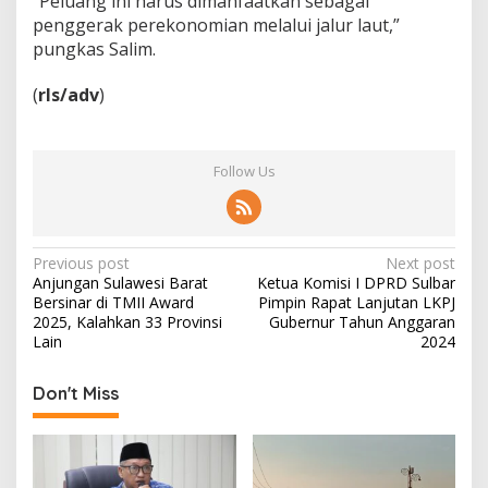
“Peluang ini harus dimanfaatkan sebagai
penggerak perekonomian melalui jalur laut,”
pungkas Salim.
(
rls/adv
)
Follow Us
P
Previous post
Next post
Anjungan Sulawesi Barat
Ketua Komisi I DPRD Sulbar
o
Bersinar di TMII Award
Pimpin Rapat Lanjutan LKPJ
s
2025, Kalahkan 33 Provinsi
Gubernur Tahun Anggaran
Lain
2024
t
n
Don't Miss
a
v
i