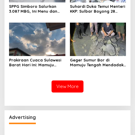
SPPG Simboro Salurkan
Suhardi Duka Temui Menteri
3.087 MBG, Ini Menu dan
KKP: Sulbar Boyong 28
Kandungan Gizinya
Desa Nelayan Hingga
Kapal 30 GT
Prakiraan Cuaca Sulawesi
Geger Sumur Bor di
Barat Hari Ini: Mamuju
Mamuju Tengah Mendadak
Diguyur Hujan, Polman
Semburkan Lumpur dan
Terapkan Suhu Terpanas
Suara Gemuruh, Warga
Panik
View More
Advertising