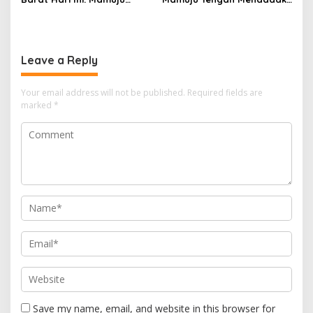
Diguyur Hujan, Polman
Semburkan Lumpur dan
Terapkan Suhu Terpanas
Suara Gemuruh, Warga
Panik
Leave a Reply
Your email address will not be published.
Required fields are
marked
*
Save my name, email, and website in this browser for