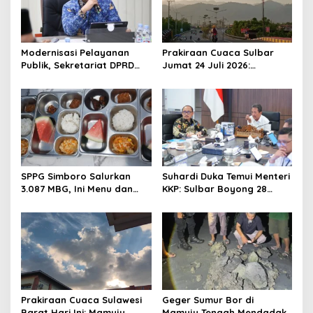
g
a
t
Modernisasi Pelayanan
Prakiraan Cuaca Sulbar
Publik, Sekretariat DPRD
Jumat 24 Juli 2026:
i
Sulawesi Barat Resmi
Mamasa Dingin 13 Derajat,
o
Luncurkan Aplikasi SIPAKDE
Daerah Pesisir Cerah
n
SPPG Simboro Salurkan
Suhardi Duka Temui Menteri
3.087 MBG, Ini Menu dan
KKP: Sulbar Boyong 28
Kandungan Gizinya
Desa Nelayan Hingga
Kapal 30 GT
Prakiraan Cuaca Sulawesi
Geger Sumur Bor di
Barat Hari Ini: Mamuju
Mamuju Tengah Mendadak