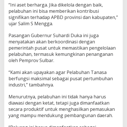
u
“Ini aset berharga. Jika dikelola dengan baik,
n
pelabuhan ini bisa memberikan kontribusi
t
signifikan terhadap APBD provinsi dan kabupaten,”
u
ujar Salim S Mengga.
k
A
P
Pasangan Gubernur Suhardi Duka ini juga
B
menyatakan akan berkoordinasi dengan
D
pemerintah pusat untuk memastikan pengelolaan
D
pelabuhan, termasuk kemungkinan penanganan
a
oleh Pemprov Sulbar.
e
r
a
“Kami akan upayakan agar Pelabuhan Tanasa
h
berfungsi maksimal sebagai pusat pertumbuhan
industri,” tambahnya.
Menurutnya, pelabuhan ini tidak hanya harus
diawasi dengan ketat, tetapi juga dimanfaatkan
secara produktif untuk menghasilkan pemasukan
yang mampu mendukung pembangunan daerah.