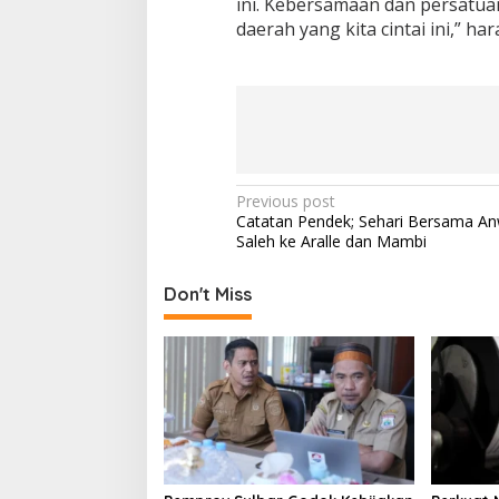
ini. Kebersamaan dan persatua
daerah yang kita cintai ini,” h
P
Previous post
Catatan Pendek; Sehari Bersama A
o
Saleh ke Aralle dan Mambi
s
t
Don't Miss
n
a
v
i
g
a