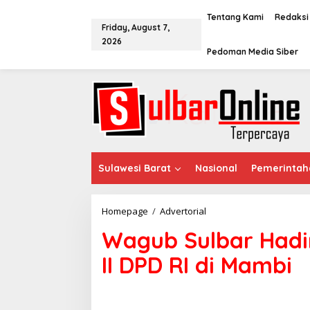
S
k
Tentang Kami
Redaksi
Friday, August 7,
i
2026
p
Pedoman Media Siber
t
o
c
o
n
t
e
n
t
Sulawesi Barat
Nasional
Pemerintah
Homepage
/
Advertorial
W
a
Wagub Sulbar Hadi
g
u
II DPD RI di Mambi
b
S
u
l