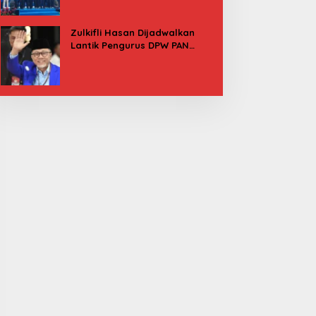
Besok
Zulkifli Hasan Dijadwalkan
Lantik Pengurus DPW PAN
Sulbar, Usung Agenda “Satu
Tekad Bantu Rakyat”