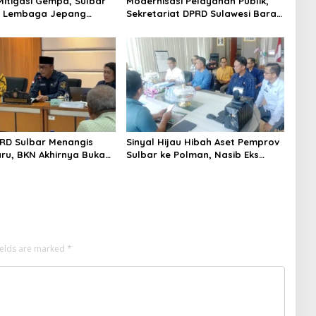
Mitigasi Gempa, Sulbar
Modernisasi Pelayanan Publik,
 Lembaga Jepang
Sekretariat DPRD Sulawesi Barat
eismometer Canggih di
Resmi Luncurkan Aplikasi SIPAKDE
ubernur
RD Sulbar Menangis
Sinyal Hijau Hibah Aset Pemprov
ru, BKN Akhirnya Buka
Sulbar ke Polman, Nasib Eks
ayanan ASN di 6
Kantor PU dan Lahan Depan
n di Sulbar
Polres Mulai Terang
ields are marked
*