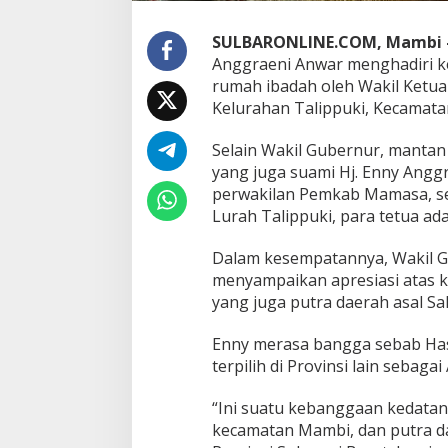
m
i
t
SULBARONLINE.COM, Mambi
e
Anggraeni Anwar menghadiri k
I
rumah ibadah oleh Wakil Ketua 
I
Kelurahan Talippuki, Kecamat
D
P
D
Selain Wakil Gubernur, mantan
R
yang juga suami Hj. Enny Anggr
I
perwakilan Pemkab Mamasa, s
d
Lurah Talippuki, para tetua a
i
M
a
Dalam kesempatannya, Wakil G
m
menyampaikan apresiasi atas k
b
yang juga putra daerah asal Sa
i
Enny merasa bangga sebab Has
terpilih di Provinsi lain sebaga
“Ini suatu kebanggaan kedatan
kecamatan Mambi, dan putra d