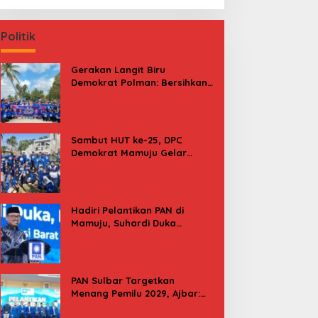
Politik
Gerakan Langit Biru
Demokrat Polman: Bersihkan
Pantai, Cek Kesehatan dan
Donor Darah
Sambut HUT ke-25, DPC
Demokrat Mamuju Gelar
Baksos Gerakan Langit Biru
Indonesia Asri
Hadiri Pelantikan PAN di
Mamuju, Suhardi Duka
Kenang 2 Kali Diusung Jadi
Bupati
PAN Sulbar Targetkan
Menang Pemilu 2029, Ajbar:
Bagi Kami, Februari 2029 Itu