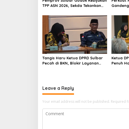
Pemprov Sulbar Godok Kebijakan
Perkuat 
t
TPP ASN 2026, Sekda Tekankan
Gandeng
i
Aspek Kemampuan Fiskal
Pasang S
Kantor G
o
n
Tangis Haru Ketua DPRD Sulbar
Ketua DP
Pecah di BKN, Blokir Layanan
Penuh Ha
ASN 6 Kabupaten Resmi Dicabut
Blokir L
Kabupate
Leave a Reply
Your email address will not be published.
Required f