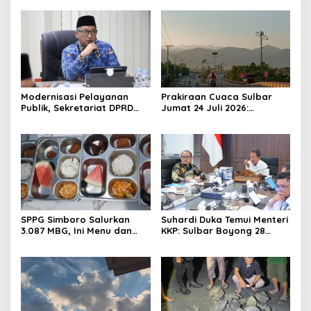
Modernisasi Pelayanan
Prakiraan Cuaca Sulbar
Publik, Sekretariat DPRD
Jumat 24 Juli 2026:
Sulawesi Barat Resmi
Mamasa Dingin 13 Derajat,
Luncurkan Aplikasi SIPAKDE
Daerah Pesisir Cerah
SPPG Simboro Salurkan
Suhardi Duka Temui Menteri
3.087 MBG, Ini Menu dan
KKP: Sulbar Boyong 28
Kandungan Gizinya
Desa Nelayan Hingga
Kapal 30 GT