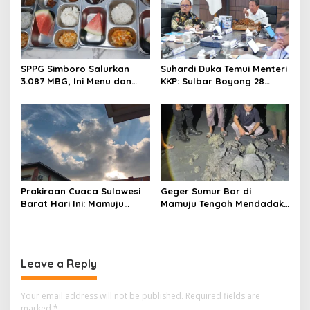
n
SPPG Simboro Salurkan
Suhardi Duka Temui Menteri
3.087 MBG, Ini Menu dan
KKP: Sulbar Boyong 28
Kandungan Gizinya
Desa Nelayan Hingga
Kapal 30 GT
Prakiraan Cuaca Sulawesi
Geger Sumur Bor di
Barat Hari Ini: Mamuju
Mamuju Tengah Mendadak
Diguyur Hujan, Polman
Semburkan Lumpur dan
Terapkan Suhu Terpanas
Suara Gemuruh, Warga
Panik
Leave a Reply
Your email address will not be published.
Required fields are
marked
*