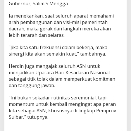
Gubernur, Salim S Mengga.
g
a
n
Ia menekankan, saat seluruh aparat memahami
V
arah pembangunan dan visi-misi pemerintah
i
daerah, maka gerak dan langkah mereka akan
s
lebih terarah dan selaras.
i
G
u
“Jika kita satu frekuensi dalam bekerja, maka
b
sinergi kita akan semakin kuat,” tambahnya.
e
r
Herdin juga mengajak seluruh ASN untuk
n
menjadikan Upacara Hari Kesadaran Nasional
u
r
sebagai titik tolak dalam memperkuat komitmen
d
dan tanggung jawab.
a
n
“Ini bukan sekadar rutinitas seremonial, tapi
W
momentum untuk kembali mengingat apa peran
a
k
kita sebagai ASN, khususnya di lingkup Pemprov
i
Sulbar,” tutupnya.
l
S
u