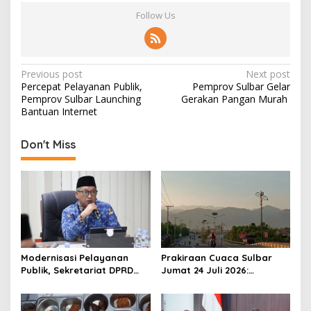
l
Follow Us
b
a
r
P
Previous post
Next post
Percepat Pelayanan Publik,
Pemprov Sulbar Gelar
o
Pemprov Sulbar Launching
Gerakan Pangan Murah
s
Bantuan Internet
t
Don't Miss
n
a
v
i
g
a
Modernisasi Pelayanan
Prakiraan Cuaca Sulbar
t
Publik, Sekretariat DPRD
Jumat 24 Juli 2026:
Sulawesi Barat Resmi
Mamasa Dingin 13 Derajat,
i
Luncurkan Aplikasi SIPAKDE
Daerah Pesisir Cerah
o