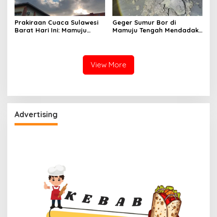
Prakiraan Cuaca Sulawesi
Geger Sumur Bor di
Barat Hari Ini: Mamuju
Mamuju Tengah Mendadak
Diguyur Hujan, Polman
Semburkan Lumpur dan
Terapkan Suhu Terpanas
Suara Gemuruh, Warga
Panik
View More
Advertising