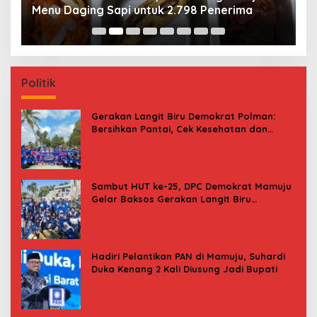
Menu Daging Sapi untuk 2.798 Penerima
P
B
Politik
Gerakan Langit Biru Demokrat Polman:
Bersihkan Pantai, Cek Kesehatan dan
Donor Darah
Sambut HUT ke-25, DPC Demokrat Mamuju
Gelar Baksos Gerakan Langit Biru
Indonesia Asri
Hadiri Pelantikan PAN di Mamuju, Suhardi
Duka Kenang 2 Kali Diusung Jadi Bupati