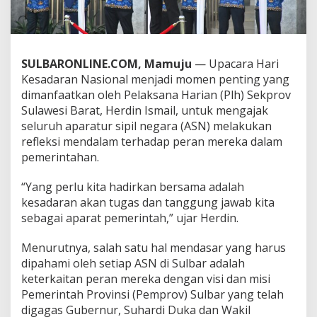
a
i
l
:
W
SULBARONLINE.COM, Mamuju
— Upacara Hari
u
Kesadaran Nasional menjadi momen penting yang
j
dimanfaatkan oleh Pelaksana Harian (Plh) Sekprov
u
Sulawesi Barat, Herdin Ismail, untuk mengajak
d
k
seluruh aparatur sipil negara (ASN) melakukan
a
refleksi mendalam terhadap peran mereka dalam
n
pemerintahan.
S
i
“Yang perlu kita hadirkan bersama adalah
n
e
kesadaran akan tugas dan tanggung jawab kita
r
sebagai aparat pemerintah,” ujar Herdin.
g
i
Menurutnya, salah satu hal mendasar yang harus
A
dipahami oleh setiap ASN di Sulbar adalah
S
N
keterkaitan peran mereka dengan visi dan misi
d
Pemerintah Provinsi (Pemprov) Sulbar yang telah
e
digagas Gubernur, Suhardi Duka dan Wakil
n