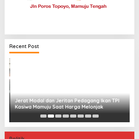
Recent Post
Jerat Modal dan Jeritan Pedagang Ikan TPI
P
Kasiwa Mamuju Saat Harga Melonjak
W
F
Politik