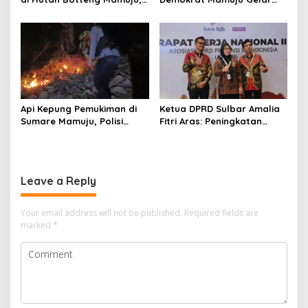
Sempat Kirim SMS
Baksos Gerakan Langit Biru
Kelaparan ke Istri
Indonesia Asri
Api Kepung Pemukiman di
Ketua DPRD Sulbar Amalia
Sumare Mamuju, Polisi
Fitri Aras: Peningkatan
Kerahkan Water Cannon
Status Mamuju Adalah
Jinakkan Karhutla
Lompatan Mutlak
Leave a Reply
Your email address will not be published.
Required fields are
marked
*