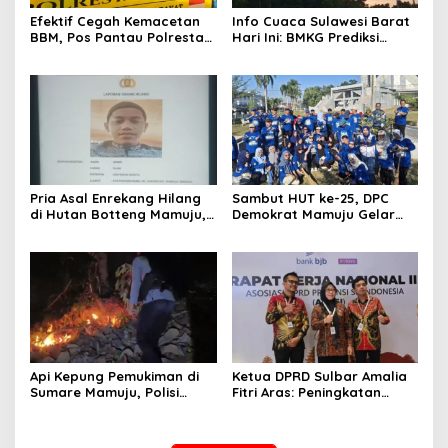
Efektif Cegah Kemacetan
Info Cuaca Sulawesi Barat
BBM, Pos Pantau Polresta
Hari Ini: BMKG Prediksi
Mamuju Amankan Jalur
Seluruh Wilayah Berawan
SPBU Kali Mamuju
Pria Asal Enrekang Hilang
Sambut HUT ke-25, DPC
di Hutan Botteng Mamuju,
Demokrat Mamuju Gelar
Sempat Kirim SMS
Baksos Gerakan Langit Biru
Kelaparan ke Istri
Indonesia Asri
Api Kepung Pemukiman di
Ketua DPRD Sulbar Amalia
Sumare Mamuju, Polisi
Fitri Aras: Peningkatan
Kerahkan Water Cannon
Status Mamuju Adalah
Jinakkan Karhutla
Lompatan Mutlak