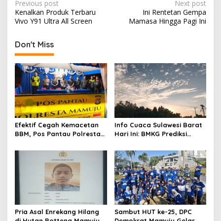
P
Previous post
Next post
Kenalkan Produk Terbaru
Ini Rentetan Gempa
o
Vivo Y91 Ultra All Screen
Mamasa Hingga Pagi Ini
s
t
Don't Miss
n
a
v
i
g
Efektif Cegah Kemacetan
Info Cuaca Sulawesi Barat
a
BBM, Pos Pantau Polresta
Hari Ini: BMKG Prediksi
t
Mamuju Amankan Jalur
Seluruh Wilayah Berawan
SPBU Kali Mamuju
i
o
n
Pria Asal Enrekang Hilang
Sambut HUT ke-25, DPC
di Hutan Botteng Mamuju,
Demokrat Mamuju Gelar