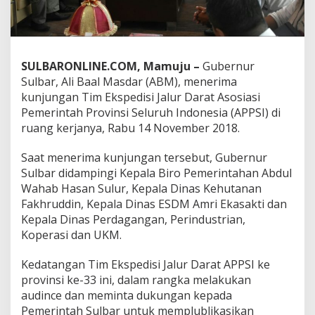
u
i
G
u
b
SULBARONLINE.COM, Mamuju –
Gubernur
e
Sulbar, Ali Baal Masdar (ABM), menerima
r
kunjungan Tim Ekspedisi Jalur Darat Asosiasi
n
u
Pemerintah Provinsi Seluruh Indonesia (APPSI) di
r
ruang kerjanya, Rabu 14 November 2018.
,
I
Saat menerima kunjungan tersebut, Gubernur
n
Sulbar didampingi Kepala Biro Pemerintahan Abdul
i
T
Wahab Hasan Sulur, Kepala Dinas Kehutanan
u
Fakhruddin, Kepala Dinas ESDM Amri Ekasakti dan
j
Kepala Dinas Perdagangan, Perindustrian,
u
Koperasi dan UKM.
a
n
n
Kedatangan Tim Ekspedisi Jalur Darat APPSI ke
y
provinsi ke-33 ini, dalam rangka melakukan
a
audince dan meminta dukungan kepada
Pemerintah Sulbar untuk memplublikasikan