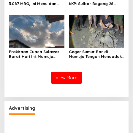
3.087 MBG, Ini Menu dan
KKP: Sulbar Boyong 28
Kandungan Gizinya
Desa Nelayan Hingga
Kapal 30 GT
Prakiraan Cuaca Sulawesi
Geger Sumur Bor di
Barat Hari Ini: Mamuju
Mamuju Tengah Mendadak
Diguyur Hujan, Polman
Semburkan Lumpur dan
Terapkan Suhu Terpanas
Suara Gemuruh, Warga
Panik
View More
Advertising