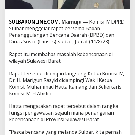
o
m
i
s
SULBARONLINE.COM
, Mamuju —
Komisi IV DPRD
i
Sulbar menggelar rapat bersama Badan
I
Penanggulangan Bencana Daerah (BPBD) dan
V
Dinas Sosial (Dinsos) Sulbar, Jumat (11/8/23).
D
P
R
Rapat itu membahas masalah kebencanaan di
D
wilayah Sulawesi Barat.
S
u
Rapat tersebut dipimpin langsung Ketua Komisi IV,
l
Dr. H. Marigun Rasyid didampingi Wakil Ketua
b
a
Komisi, Muhammad Hatta Kainang dan Sekertaris
r
Komisi IV H Abidin.
R
a
Hatta mengatakan rapat tersebut dalam rangka
p
fungsi pengawasan sejauh mana penanganan
a
t
kebencanaan di Provinsi Sulawesi Barat.
B
e
“Pasca bencana yang melanda Sulbar, kita pernah
r