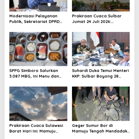
a
t
Modernisasi Pelayanan
Prakiraan Cuaca Sulbar
Publik, Sekretariat DPRD
Jumat 24 Juli 2026:
i
Sulawesi Barat Resmi
Mamasa Dingin 13 Derajat,
o
Luncurkan Aplikasi SIPAKDE
Daerah Pesisir Cerah
n
SPPG Simboro Salurkan
Suhardi Duka Temui Menteri
3.087 MBG, Ini Menu dan
KKP: Sulbar Boyong 28
Kandungan Gizinya
Desa Nelayan Hingga
Kapal 30 GT
Prakiraan Cuaca Sulawesi
Geger Sumur Bor di
Barat Hari Ini: Mamuju
Mamuju Tengah Mendadak
Diguyur Hujan, Polman
Semburkan Lumpur dan