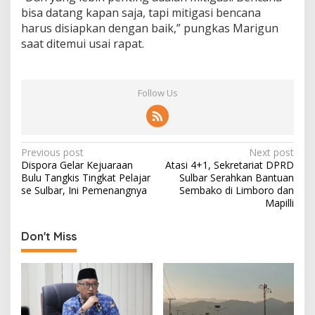
bisa datang kapan saja, tapi mitigasi bencana
harus disiapkan dengan baik,” pungkas Marigun
saat ditemui usai rapat.
Follow Us
P
Previous post
Next post
Dispora Gelar Kejuaraan
Atasi 4+1, Sekretariat DPRD
o
Bulu Tangkis Tingkat Pelajar
Sulbar Serahkan Bantuan
s
se Sulbar, Ini Pemenangnya
Sembako di Limboro dan
Mapilli
t
n
Don't Miss
a
v
i
g