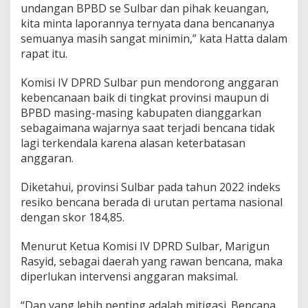
undangan BPBD se Sulbar dan pihak keuangan,
s
kita minta laporannya ternyata dana bencananya
a
m
semuanya masih sangat minimin,” kata Hatta dalam
a
rapat itu.
B
P
Komisi IV DPRD Sulbar pun mendorong anggaran
B
kebencanaan baik di tingkat provinsi maupun di
D
d
BPBD masing-masing kabupaten dianggarkan
a
sebagaimana wajarnya saat terjadi bencana tidak
n
lagi terkendala karena alasan keterbatasan
D
anggaran.
i
n
s
Diketahui, provinsi Sulbar pada tahun 2022 indeks
o
resiko bencana berada di urutan pertama nasional
s
dengan skor 184,85.
Menurut Ketua Komisi IV DPRD Sulbar, Marigun
Rasyid, sebagai daerah yang rawan bencana, maka
diperlukan intervensi anggaran maksimal.
“Dan yang lebih penting adalah mitigasi. Bencana