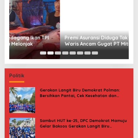
Premi Asuransi Diduga Tak Disetorkan, Ahli
S
Waris Ancam Gugat PT Mitra Sinar Sepadan
Gr
Finance ke PN Mamuju
Politik
Gerakan Langit Biru Demokrat Polman:
Bersihkan Pantai, Cek Kesehatan dan
Donor Darah
Sambut HUT ke-25, DPC Demokrat Mamuju
Gelar Baksos Gerakan Langit Biru
Indonesia Asri