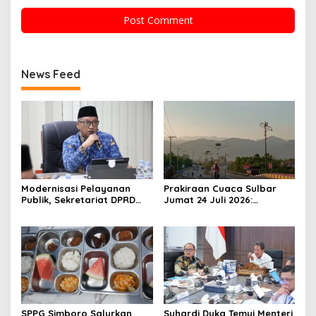
News Feed
Modernisasi Pelayanan
Prakiraan Cuaca Sulbar
Publik, Sekretariat DPRD
Jumat 24 Juli 2026:
Sulawesi Barat Resmi
Mamasa Dingin 13 Derajat,
Luncurkan Aplikasi SIPAKDE
Daerah Pesisir Cerah
SPPG Simboro Salurkan
Suhardi Duka Temui Menteri