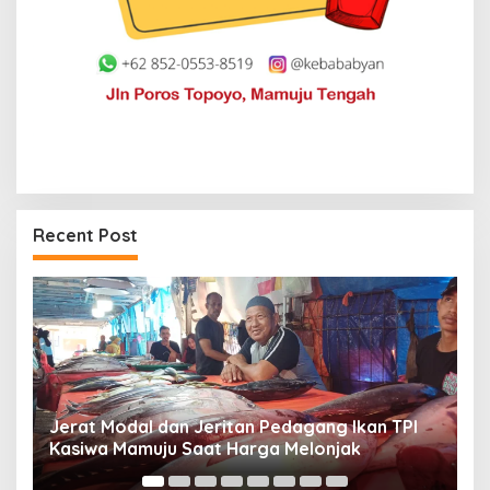
Recent Post
Jerat Modal dan Jeritan Pedagang Ikan TPI
P
Kasiwa Mamuju Saat Harga Melonjak
W
F