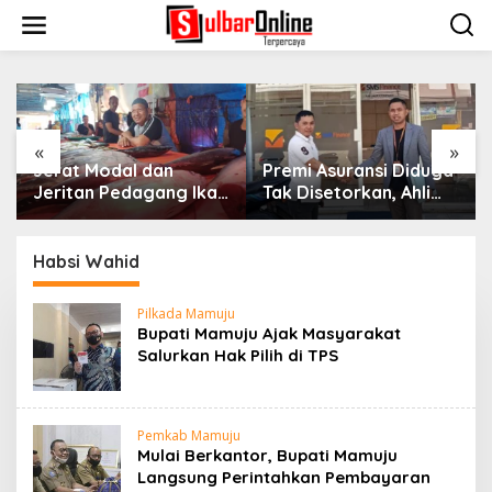
S
k
i
p
t
o
c
o
«
»
n
,
Jerat Modal dan
Premi Asuransi Diduga
t
Jeritan Pedagang Ikan
Tak Disetorkan, Ahli
e
TPI Kasiwa Mamuju
Waris Ancam Gugat PT
n
Saat Harga Melonjak
Mitra Sinar Sepadan
t
Finance ke PN Mamuju
Habsi Wahid
Pilkada Mamuju
Bupati Mamuju Ajak Masyarakat
Salurkan Hak Pilih di TPS
Pemkab Mamuju
Mulai Berkantor, Bupati Mamuju
Langsung Perintahkan Pembayaran