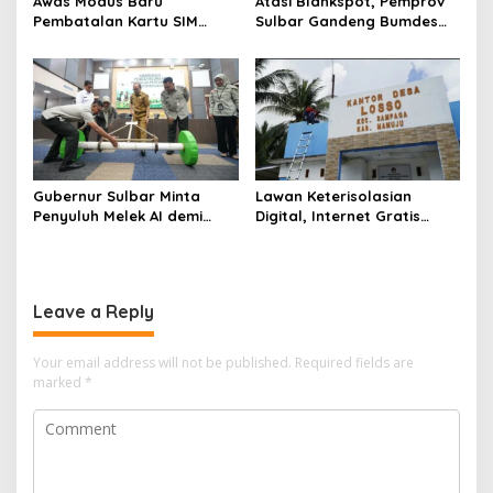
Awas Modus Baru
Atasi Blankspot, Pemprov
Pembatalan Kartu SIM
Sulbar Gandeng Bumdes
Sejuta Umat, Pemprov
Pasang Wifi Gratis di Desa
Sulbar Ingatkan Bahaya
Terpencil
Registrasi Wajah Penjual
Gubernur Sulbar Minta
Lawan Keterisolasian
Penyuluh Melek AI demi
Digital, Internet Gratis
Kejar Target IP 2 dan
Pemprov Sulbar Sasar 82
Swasembada Pangan
Desa Blankspot
Leave a Reply
Your email address will not be published.
Required fields are
marked
*