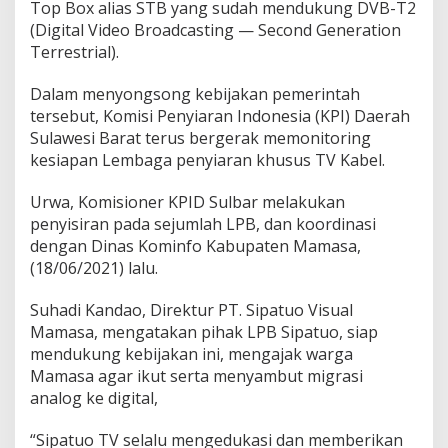
Top Box alias STB yang sudah mendukung DVB-T2
i
(Digital Video Broadcasting — Second Generation
l
i
Terrestrial).
k
i
Dalam menyongsong kebijakan pemerintah
k
tersebut, Komisi Penyiaran Indonesia (KPI) Daerah
e
Sulawesi Barat terus bergerak memonitoring
p
e
kesiapan Lembaga penyiaran khusus TV Kabel.
d
u
Urwa, Komisioner KPID Sulbar melakukan
l
penyisiran pada sejumlah LPB, dan koordinasi
i
dengan Dinas Kominfo Kabupaten Mamasa,
a
n
(18/06/2021) lalu.
Suhadi Kandao, Direktur PT. Sipatuo Visual
Mamasa, mengatakan pihak LPB Sipatuo, siap
mendukung kebijakan ini, mengajak warga
Mamasa agar ikut serta menyambut migrasi
analog ke digital,
“Sipatuo TV selalu mengedukasi dan memberikan