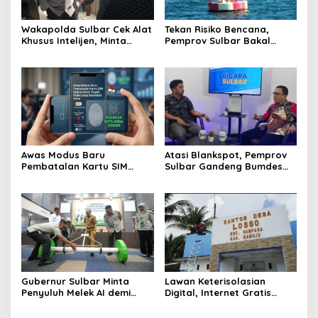
Wakapolda Sulbar Cek Alat
Tekan Risiko Bencana,
Khusus Intelijen, Minta
Pemprov Sulbar Bakal
Personel Genjot
Adopsi Alat Deteksi Gempa
Transformasi Digital
dari Jepang
Awas Modus Baru
Atasi Blankspot, Pemprov
Pembatalan Kartu SIM
Sulbar Gandeng Bumdes
Sejuta Umat, Pemprov
Pasang Wifi Gratis di Desa
Sulbar Ingatkan Bahaya
Terpencil
Registrasi Wajah Penjual
Gubernur Sulbar Minta
Lawan Keterisolasian
Penyuluh Melek AI demi
Digital, Internet Gratis
Kejar Target IP 2 dan
Pemprov Sulbar Sasar 82
Swasembada Pangan
Desa Blankspot