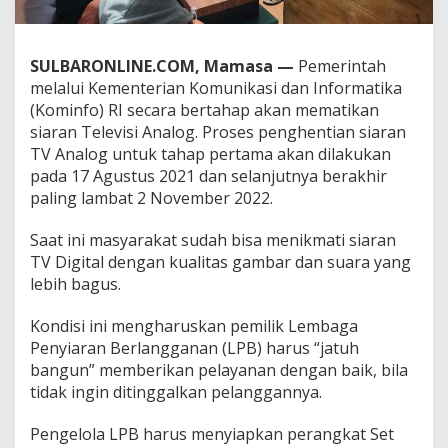
T
o
p
SULBARONLINE.COM, Mamasa —
Pemerintah
B
o
melalui Kementerian Komunikasi dan Informatika
x
(Kominfo) RI secara bertahap akan mematikan
,
siaran Televisi Analog. Proses penghentian siaran
P
TV Analog untuk tahap pertama akan dilakukan
e
m
pada 17 Agustus 2021 dan selanjutnya berakhir
e
paling lambat 2 November 2022.
r
i
Saat ini masyarakat sudah bisa menikmati siaran
n
TV Digital dengan kualitas gambar dan suara yang
t
a
lebih bagus.
h
h
Kondisi ini mengharuskan pemilik Lembaga
a
Penyiaran Berlangganan (LPB) harus “jatuh
r
bangun” memberikan pelayanan dengan baik, bila
u
s
tidak ingin ditinggalkan pelanggannya.
m
e
Pengelola LPB harus menyiapkan perangkat Set
m