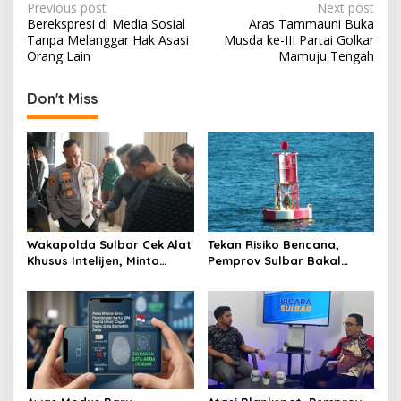
P
Previous post
Next post
Berekspresi di Media Sosial
Aras Tammauni Buka
o
Tanpa Melanggar Hak Asasi
Musda ke-III Partai Golkar
s
Orang Lain
Mamuju Tengah
t
Don't Miss
n
a
v
i
g
a
Wakapolda Sulbar Cek Alat
Tekan Risiko Bencana,
t
Khusus Intelijen, Minta
Pemprov Sulbar Bakal
Personel Genjot
Adopsi Alat Deteksi Gempa
i
Transformasi Digital
dari Jepang
o
n