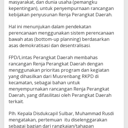
masyarakat, dan dunia usaha (pemangku
,
kepentingan), untuk penyempurnaan rancangan
D
kebijakan penyusunan Renja Perangkat Daerah.
i
s
d
Hal ini menunjukan dalam pendekatan
u
perencanaan menggunakan sistem perencanaan
k
bawah atas (bottom-up planning) berdasarkan
c
asas demokratisasi dan desentralisasi.
a
p
i
FPD/Lintas Perangkat Daerah membahas
l
rancangan Renja Perangkat Daerah dengan
S
menggunakan prioritas program dan kegiatan
u
yang dihasilkan dari Musrenbang RKPD di
l
b
kecamatan, sebagai bahan untuk
a
menyempurnakan rancangan Renja Perangkat
r
Daerah, yang difasilitasi oleh Perangkat Daerah
G
terkait.
e
l
a
Plh. Kepala Disdukcapil Sulbar, Muhammad Rusdi
r
mengatakan, pertemuan itu diselenggarakan
F
sebagai bagian dari rangkaian/tahapan
P