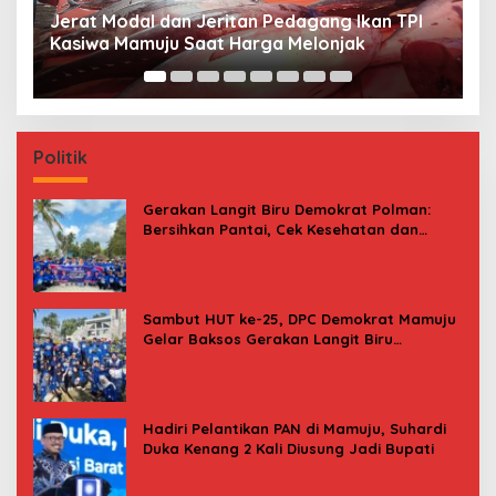
Premi Asuransi Diduga Tak Disetorkan, Ahli
S
Waris Ancam Gugat PT Mitra Sinar Sepadan
Gr
Finance ke PN Mamuju
Politik
Gerakan Langit Biru Demokrat Polman:
Bersihkan Pantai, Cek Kesehatan dan
Donor Darah
Sambut HUT ke-25, DPC Demokrat Mamuju
Gelar Baksos Gerakan Langit Biru
Indonesia Asri
Hadiri Pelantikan PAN di Mamuju, Suhardi
Duka Kenang 2 Kali Diusung Jadi Bupati