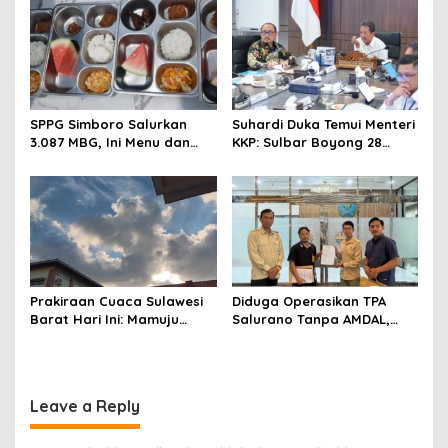
Luncurkan Aplikasi SIPAKDE
Daerah Pesisir Cerah
SPPG Simboro Salurkan
Suhardi Duka Temui Menteri
3.087 MBG, Ini Menu dan
KKP: Sulbar Boyong 28
Kandungan Gizinya
Desa Nelayan Hingga
Kapal 30 GT
Prakiraan Cuaca Sulawesi
Diduga Operasikan TPA
Barat Hari Ini: Mamuju
Salurano Tanpa AMDAL,
Diguyur Hujan, Polman
Pemkab Mamasa
Terapkan Suhu Terpanas
Dilaporkan ke Dua
Kementerian
Leave a Reply