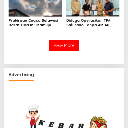
Prakiraan Cuaca Sulawesi
Diduga Operasikan TPA
Barat Hari Ini: Mamuju
Salurano Tanpa AMDAL,
Diguyur Hujan, Polman
Pemkab Mamasa
Terapkan Suhu Terpanas
Dilaporkan ke Dua
Kementerian
View More
Advertising