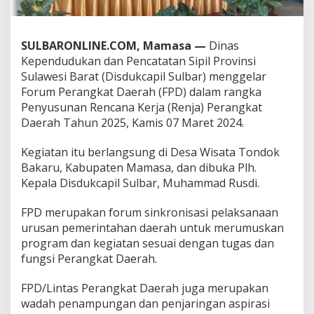
n
R
e
SULBARONLINE.COM, Mamasa —
Dinas
n
j
Kependudukan dan Pencatatan Sipil Provinsi
a
Sulawesi Barat (Disdukcapil Sulbar) menggelar
P
Forum Perangkat Daerah (FPD) dalam rangka
e
Penyusunan Rencana Kerja (Renja) Perangkat
r
Daerah Tahun 2025, Kamis 07 Maret 2024.
a
n
g
Kegiatan itu berlangsung di Desa Wisata Tondok
k
Bakaru, Kabupaten Mamasa, dan dibuka Plh.
a
Kepala Disdukcapil Sulbar, Muhammad Rusdi.
t
D
a
FPD merupakan forum sinkronisasi pelaksanaan
e
urusan pemerintahan daerah untuk merumuskan
r
program dan kegiatan sesuai dengan tugas dan
a
fungsi Perangkat Daerah.
h
2
0
FPD/Lintas Perangkat Daerah juga merupakan
2
wadah penampungan dan penjaringan aspirasi
5