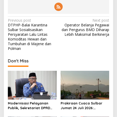
P
Previous post
Next post
DTPHP-Balai Karantina
Operator Belanja Pegawai
o
Sulbar Sosialisasikan
dan Pengurus BMD Diharap
s
Persyaratan Lalu Lintas
Lebih Maksimal Berkinerja
Komoditas Hewan dan
t
Tumbuhan di Majene dan
Polman
n
a
Don't Miss
v
i
g
a
t
i
Modernisasi Pelayanan
Prakiraan Cuaca Sulbar
o
Publik, Sekretariat DPRD
Jumat 24 Juli 2026:
Sulawesi Barat Resmi
Mamasa Dingin 13 Derajat,
n