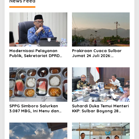
News Feed
Modernisasi Pelayanan
Prakiraan Cuaca Sulbar
Publik, Sekretariat DPRD
Jumat 24 Juli 2026:
Sulawesi Barat Resmi
Mamasa Dingin 13 Derajat,
Luncurkan Aplikasi SIPAKDE
Daerah Pesisir Cerah
SPPG Simboro Salurkan
Suhardi Duka Temui Menteri
3.087 MBG, Ini Menu dan
KKP: Sulbar Boyong 28
Kandungan Gizinya
Desa Nelayan Hingga
Kapal 30 GT