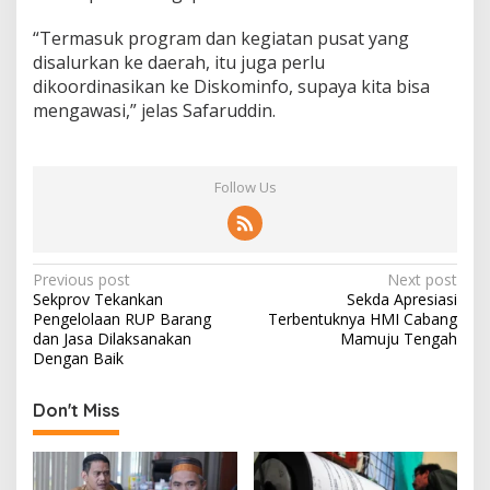
“Termasuk program dan kegiatan pusat yang
disalurkan ke daerah, itu juga perlu
dikoordinasikan ke Diskominfo, supaya kita bisa
mengawasi,” jelas Safaruddin.
Follow Us
P
Previous post
Next post
Sekprov Tekankan
Sekda Apresiasi
o
Pengelolaan RUP Barang
Terbentuknya HMI Cabang
s
dan Jasa Dilaksanakan
Mamuju Tengah
Dengan Baik
t
n
Don't Miss
a
v