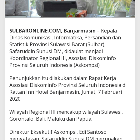
S
u
n
u
s
SULBARONLINE.COM, Banjarmasin
– Kepala
i
Dinas Komunikasi, Informatika, Persandian dan
J
a
Statistik Provinsi Sulawesi Barat (Sulbar),
d
Safaruddin Sunusi DM, didaulat menjadi
i
Koordinator Regional III, Asosiasi Diskominfo
K
Provinsi Seluruh Indonesia (Askompsi).
o
o
r
Penunjukkan itu dilakukan dalam Rapat Kerja
d
Asosiasi Diskominfo Provinsi Seluruh Indonesia di
i
Rattan Inn Hotel Banjarmasin, Jumat, 7 Februari
n
2020.
a
t
o
Wilayah Regional III mencakup wilayah Sulawesi,
r
Gorontalo, Bali, Maluku dan Papua.
R
e
Direktur Eksekutif Askompsi, Edi Santoso
g
mengatakan, Safaruddin Sunusi DM merupakan
i