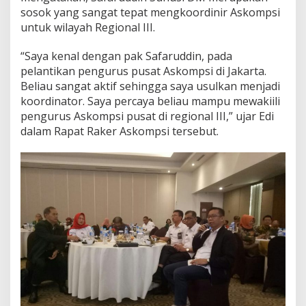
o
sosok yang sangat tepat mengkoordinir Askompsi
n
untuk wilayah Regional III.
a
l
“Saya kenal dengan pak Safaruddin, pada
I
pelantikan pengurus pusat Askompsi di Jakarta.
I
I
Beliau sangat aktif sehingga saya usulkan menjadi
A
koordinator. Saya percaya beliau mampu mewakiili
s
pengurus Askompsi pusat di regional III,” ujar Edi
k
dalam Rapat Raker Askompsi tersebut.
o
m
p
s
i