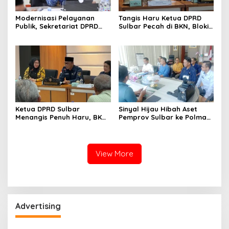
Modernisasi Pelayanan
Tangis Haru Ketua DPRD
Publik, Sekretariat DPRD
Sulbar Pecah di BKN, Blokir
Sulawesi Barat Resmi
Layanan ASN 6 Kabupaten
Luncurkan Aplikasi SIPAKDE
Resmi Dicabut
Ketua DPRD Sulbar
Sinyal Hijau Hibah Aset
Menangis Penuh Haru, BKN
Pemprov Sulbar ke Polman,
Akhirnya Buka Blokir
Nasib Eks Kantor PU dan
Layanan ASN di 6
Lahan Depan Polres Mulai
Kabupaten di Sulbar
Terang
View More
Advertising