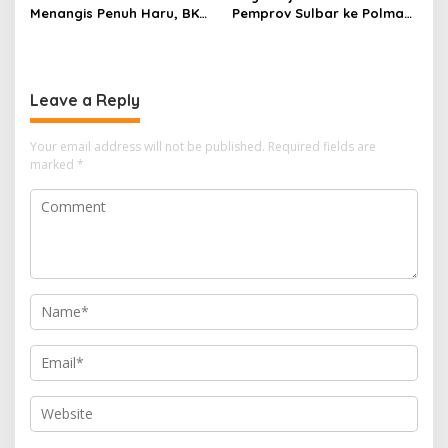
Menangis Penuh Haru, BKN
Pemprov Sulbar ke Polman,
Akhirnya Buka Blokir
Nasib Eks Kantor PU dan
Layanan ASN di 6
Lahan Depan Polres Mulai
Kabupaten di Sulbar
Terang
Leave a Reply
Your email address will not be published.
Required fields are
marked
*