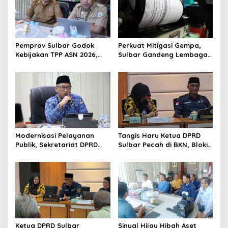
i
g
a
t
Pemprov Sulbar Godok
Perkuat Mitigasi Gempa,
Kebijakan TPP ASN 2026,
Sulbar Gandeng Lembaga
i
Sekda Tekankan Aspek
Jepang Pasang
o
Kemampuan Fiskal
Seismometer Canggih di
Kantor Gubernur
n
Modernisasi Pelayanan
Tangis Haru Ketua DPRD
Publik, Sekretariat DPRD
Sulbar Pecah di BKN, Blokir
Sulawesi Barat Resmi
Layanan ASN 6 Kabupaten
Luncurkan Aplikasi SIPAKDE
Resmi Dicabut
Ketua DPRD Sulbar
Sinyal Hijau Hibah Aset