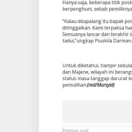
Hanya saja, beberapa titik pos
berpenghuni, sebab pemiliknya
“Kalau ditapalang itu bapak p
ditinggalkan. Kami terpaksa ha
Semuanya lancar dan terakhir in
tadui,”ungkap Piuskila Darman.
Untuk diketahui, hampir sebu
dan Majene, wilayah ini beran
status masa tanggap darurat be
pemulihan.
(red/Mursyid)
P
Previous post