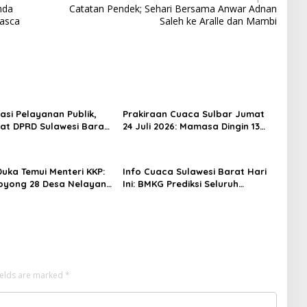
mda
Catatan Pendek; Sehari Bersama Anwar Adnan
Pasca
Saleh ke Aralle dan Mambi
asi Pelayanan Publik,
Prakiraan Cuaca Sulbar Jumat
iat DPRD Sulawesi Barat
24 Juli 2026: Mamasa Dingin 13
ncurkan Aplikasi SIPAKDE
Derajat, Daerah Pesisir Cerah
Duka Temui Menteri KKP:
Info Cuaca Sulawesi Barat Hari
oyong 28 Desa Nelayan
Ini: BMKG Prediksi Seluruh
apal 30 GT
Wilayah Berawan
ields are marked
*