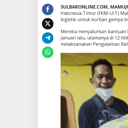
0
6
SULBARONLINE.COM, MAMUJ
S
Indonesia Timur (FKM-UIT) Ma
a
logistik untuk korban gempa bu
l
u
Mereka menyalurkan bantuan 
r
k
Januari lalu, utamanya di 12 t
a
melaksanakan Pengalaman Bela
n
B
a
n
t
u
a
n
L
o
g
i
s
t
i
k