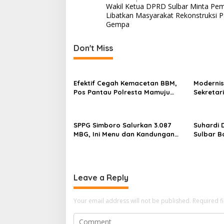
Wakil Ketua DPRD Sulbar Minta Pe
o
Libatkan Masyarakat Rekonstruksi 
s
Gempa
t
Don't Miss
n
a
v
Efektif Cegah Kemacetan BBM,
Modernis
Pos Pantau Polresta Mamuju
Sekretar
i
Amankan Jalur SPBU Kali Mamuju
Resmi Lu
g
a
SPPG Simboro Salurkan 3.087
Suhardi 
MBG, Ini Menu dan Kandungan
Sulbar B
t
Gizinya
Hingga K
i
o
Leave a Reply
n
Your email address will not be published.
Required f