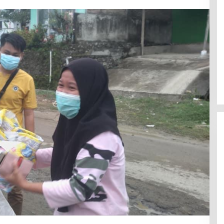
Efektif Cegah Kemacetan BBM,
Pos Pantau Polresta Mamuju
Amankan Jalur SPBU Kali Mamuju