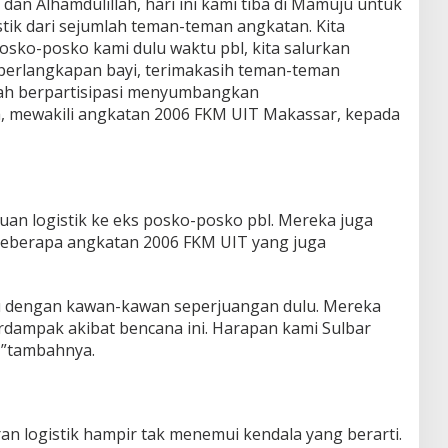
dan Alhamdulillah, hari ini kami tiba di Mamuju untuk
tik dari sejumlah teman-teman angkatan. Kita
ko-posko kami dulu waktu pbl, kita salurkan
erlangkapan bayi, terimakasih teman-teman
ah berpartisipasi menyumbangkan
h, mewakili angkatan 2006 FKM UIT Makassar, kepada
an logistik ke eks posko-posko pbl. Mereka juga
eberapa angkatan 2006 FKM UIT yang juga
u dengan kawan-kawan seperjuangan dulu. Mereka
erdampak akibat bencana ini. Harapan kami Sulbar
h,”tambahnya.
an logistik hampir tak menemui kendala yang berarti.