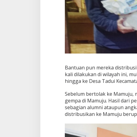
d
i
M
a
m
u
j
u
Bantuan pun mereka distribusi
kali dilakukan di wilayah ini, 
hingga ke Desa Tadui Kecamata
Sebelum bertolak ke Mamuju, 
gempa di Mamuju. Hasil dari p
sebagian alumni ataupun angk
distribusikan ke Mamuju berup