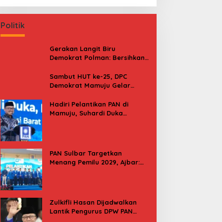
Politik
Gerakan Langit Biru
Demokrat Polman: Bersihkan
Pantai, Cek Kesehatan dan
Donor Darah
Sambut HUT ke-25, DPC
Demokrat Mamuju Gelar
Baksos Gerakan Langit Biru
Indonesia Asri
Hadiri Pelantikan PAN di
Mamuju, Suhardi Duka
Kenang 2 Kali Diusung Jadi
Bupati
PAN Sulbar Targetkan
Menang Pemilu 2029, Ajbar:
Bagi Kami, Februari 2029 Itu
Besok
Zulkifli Hasan Dijadwalkan
Lantik Pengurus DPW PAN
Sulbar, Usung Agenda “Satu