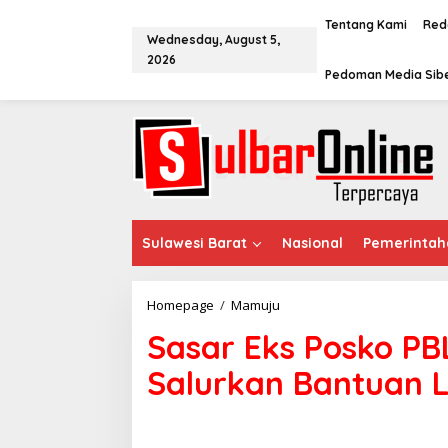
S
k
Tentang Kami
Red
Wednesday, August 5,
i
2026
p
Pedoman Media Sib
t
o
c
o
n
t
e
n
t
Sulawesi Barat
Nasional
Pemerintah
Homepage
/
Mamuju
S
a
Sasar Eks Posko PB
s
a
Salurkan Bantuan L
r
E
k
s