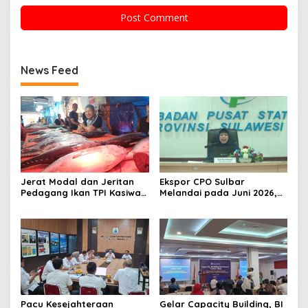
News Feed
Jerat Modal dan Jeritan
Ekspor CPO Sulbar
Pedagang Ikan TPI Kasiwa
Melandai pada Juni 2026,
Mamuju Saat Harga
Pengiriman ke Filipina
Melonjak
Justru Melonjak 149 Persen
Pacu Kesejahteraan
Gelar Capacity Building, BI