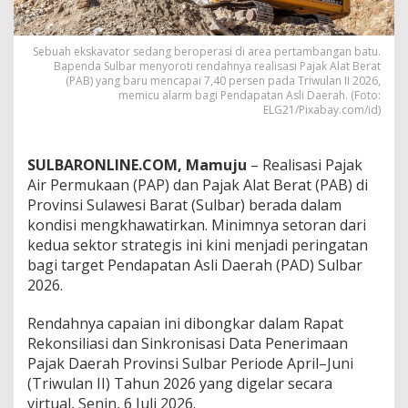
r
a
t
Sebuah ekskavator sedang beroperasi di area pertambangan batu.
S
Bapenda Sulbar menyoroti rendahnya realisasi Pajak Alat Berat
u
(PAB) yang baru mencapai 7,40 persen pada Triwulan II 2026,
l
memicu alarm bagi Pendapatan Asli Daerah. (Foto:
b
ELG21/Pixabay.com/id)
a
r
J
SULBARONLINE.COM, Mamuju
– Realisasi Pajak
e
Air Permukaan (PAP) dan Pajak Alat Berat (PAB) di
b
Provinsi Sulawesi Barat (Sulbar) berada dalam
l
kondisi mengkhawatirkan. Minimnya setoran dari
o
k
kedua sektor strategis ini kini menjadi peringatan
,
bagi target Pendapatan Asli Daerah (PAD) Sulbar
B
2026.
a
p
Rendahnya capaian ini dibongkar dalam Rapat
e
n
Rekonsiliasi dan Sinkronisasi Data Penerimaan
d
Pajak Daerah Provinsi Sulbar Periode April–Juni
a
(Triwulan II) Tahun 2026 yang digelar secara
B
virtual, Senin, 6 Juli 2026.
o