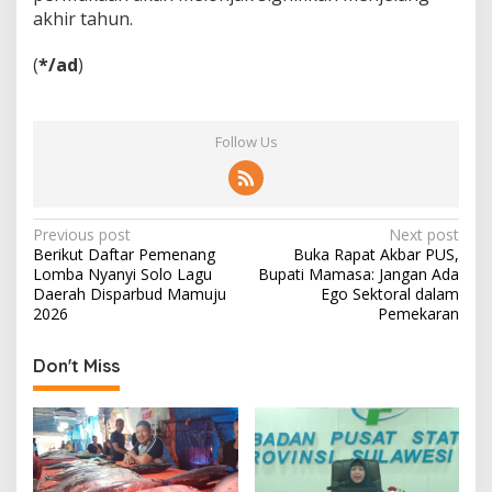
akhir tahun.
(
*/ad
)
Follow Us
P
Previous post
Next post
Berikut Daftar Pemenang
Buka Rapat Akbar PUS,
o
Lomba Nyanyi Solo Lagu
Bupati Mamasa: Jangan Ada
s
Daerah Disparbud Mamuju
Ego Sektoral dalam
2026
Pemekaran
t
n
Don't Miss
a
v
i
g