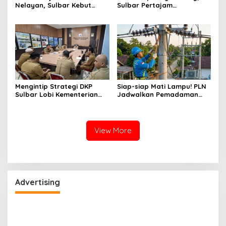
Nelayan, Sulbar Kebut
Sulbar Pertajam
Program Kampung Nelayan
Kemampuan Jurnalis Lokal
Merah Putih dan Bantuan
Kapal
Mengintip Strategi DKP
Siap-siap Mati Lampu! PLN
Sulbar Lobi Kementerian
Jadwalkan Pemadaman
dan Australia untuk Pacu
Listrik Masif di Mamuju
Sektor Kelautan
Tengah Mulai Besok
View More
Advertising