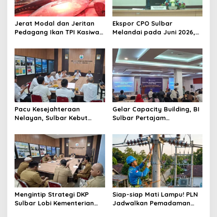
a
t
Jerat Modal dan Jeritan
Ekspor CPO Sulbar
Pedagang Ikan TPI Kasiwa
Melandai pada Juni 2026,
i
Mamuju Saat Harga
Pengiriman ke Filipina
o
Melonjak
Justru Melonjak 149 Persen
n
Pacu Kesejahteraan
Gelar Capacity Building, BI
Nelayan, Sulbar Kebut
Sulbar Pertajam
Program Kampung Nelayan
Kemampuan Jurnalis Lokal
Merah Putih dan Bantuan
Kapal
Mengintip Strategi DKP
Siap-siap Mati Lampu! PLN
Sulbar Lobi Kementerian
Jadwalkan Pemadaman
dan Australia untuk Pacu
Listrik Masif di Mamuju