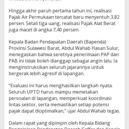
n
g
Hingga akhir paruh pertama tahun ini, realisasi
k
Pajak Air Permukaan tercatat baru menyentuh 3,82
a
persen. Setali tiga uang, realisasi Pajak Alat Berat
r
juga macet di angka 7,40 persen.
P
e
n
Kepala Badan Pendapatan Daerah (Bapenda)
y
Provinsi Sulawesi Barat, Abdul Wahab Hasan Sulur,
e
menegaskan bahwa seretnya penerimaan PAP dan
b
PAB ini tidak boleh dianggap sebagai angin lalu. Ia
a
b
menginstruksikan seluruh jajarannya untuk
n
bergerak lebih agresif di lapangan.
y
a
“Evaluasi ini harus menghasilkan langkah nyata.
Seluruh UPTD harus mampu memetakan
persoalan di lapangan, memperkuat koordinasi
lintas sektor, serta memastikan setiap potensi
pajak dapat dioptimalkan,” ujar Abdul Wahab tegas.
Dalam rapat yang dipimpin oleh Kepala Bidang