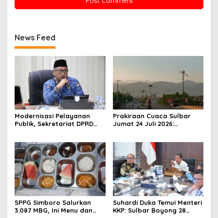
News Feed
Modernisasi Pelayanan
Prakiraan Cuaca Sulbar
Publik, Sekretariat DPRD
Jumat 24 Juli 2026:
Sulawesi Barat Resmi
Mamasa Dingin 13 Derajat,
Luncurkan Aplikasi SIPAKDE
Daerah Pesisir Cerah
SPPG Simboro Salurkan
Suhardi Duka Temui Menteri
3.087 MBG, Ini Menu dan
KKP: Sulbar Boyong 28