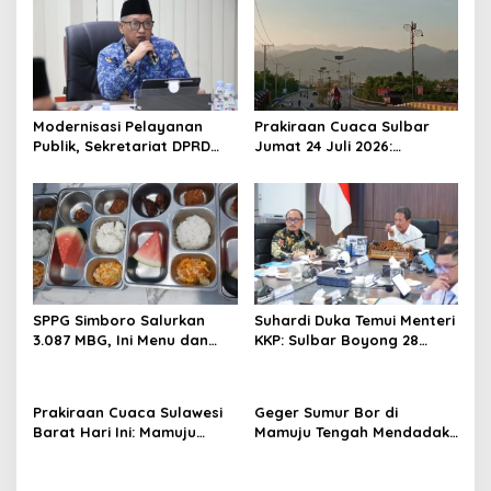
v
i
g
a
Modernisasi Pelayanan
Prakiraan Cuaca Sulbar
t
Publik, Sekretariat DPRD
Jumat 24 Juli 2026:
Sulawesi Barat Resmi
Mamasa Dingin 13 Derajat,
i
Luncurkan Aplikasi SIPAKDE
Daerah Pesisir Cerah
o
n
SPPG Simboro Salurkan
Suhardi Duka Temui Menteri
3.087 MBG, Ini Menu dan
KKP: Sulbar Boyong 28
Kandungan Gizinya
Desa Nelayan Hingga
Kapal 30 GT
Prakiraan Cuaca Sulawesi
Geger Sumur Bor di
Barat Hari Ini: Mamuju
Mamuju Tengah Mendadak
Diguyur Hujan, Polman
Semburkan Lumpur dan
Terapkan Suhu Terpanas
Suara Gemuruh, Warga
Panik