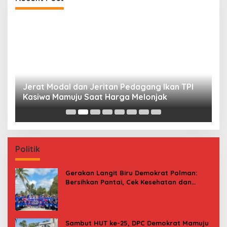
Jerat Modal dan Jeritan Pedagang Ikan TPI
P
Kasiwa Mamuju Saat Harga Melonjak
W
F
Politik
Gerakan Langit Biru Demokrat Polman:
Bersihkan Pantai, Cek Kesehatan dan
Donor Darah
Sambut HUT ke-25, DPC Demokrat Mamuju