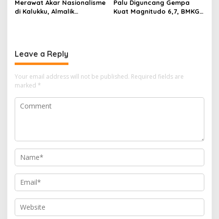
Merawat Akar Nasionalisme
Palu Diguncang Gempa
di Kalukku, Almalik
Kuat Magnitudo 6,7, BMKG
Pababari Ingatkan Bahaya
Rilis Pernyataan Soal
Pudarnya Nilai Kebangsaan
Ancaman Tsunami
Leave a Reply
Your email address will not be published.
Required fields are
marked
*