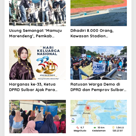
i
g
a
t
Usung Semangat ‘Mamuju
Dihadiri 8.000 Orang,
Marendeng’, Pemkab
Kawasan Stadion
i
Mamuju Pulihkan Ekosistem
Manakarra Mamuju
o
Laut Lewat 213 Fragmen
Kembali Kinclong Pasca-
Karang
Hari Bhayangkara
n
Harganas ke-33, Ketua
Ratusan Warga Demo di
DPRD Sulbar Ajak Para
DPRD dan Pemprov Sulbar,
Ayah ‘Hadir Seutuhnya’
Serukan Keberlanjutan
demi Indonesia Emas 2046
MBG