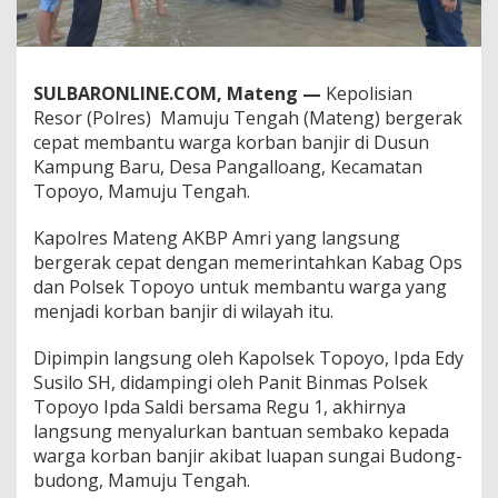
B
a
n
t
SULBARONLINE.COM, Mateng —
Kepolisian
u
a
Resor (Polres) Mamuju Tengah (Mateng) bergerak
n
cepat membantu warga korban banjir di Dusun
K
Kampung Baru, Desa Pangalloang, Kecamatan
e
Topoyo, Mamuju Tengah.
p
a
d
Kapolres Mateng AKBP Amri yang langsung
a
bergerak cepat dengan memerintahkan Kabag Ops
K
dan Polsek Topoyo untuk membantu warga yang
o
menjadi korban banjir di wilayah itu.
r
b
a
Dipimpin langsung oleh Kapolsek Topoyo, Ipda Edy
n
Susilo SH, didampingi oleh Panit Binmas Polsek
B
Topoyo Ipda Saldi bersama Regu 1, akhirnya
a
langsung menyalurkan bantuan sembako kepada
n
warga korban banjir akibat luapan sungai Budong-
j
i
budong, Mamuju Tengah.
r