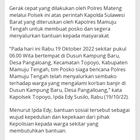
d
Gerak cepat yang dilakukan oleh Polres Mateng
i
melalui Polsek ini atas perintah Kapolda Sulawesi
K
Barat yang diteruskan oleh Kapolres Mamuju
a
m
Tengah untuk membuat posko dan segera
p
menyalurkan bantuan kepada masyarakat.
u
n
“Pada hari ini Rabu 19 Oktober 2022 sekitar pukul
g
06.00 Wita bertempat di Dusun Kampung Baru,
B
a
Desa Pangaloang, Kecamatan Topoyo, Kabupaten
r
Mamuju Tengah, tim Posko siaga bencana Polres
u
Mamuju Tengah telah menyalurkan sembako
terhadap warga yang mengalami korban banjir di
Dusun Kampung Baru, Desa Pangalloang,” kata
Kapolsek Topoyo, Ipda Edy Susilo, Rabu (19/10/22).
Menurut Ipda Edy, bantuan sosial tersebut sebagai
wujud kepedulian dan kepekaan dari pihak
Kepolisian kepada warga sekitar yang
membutuhkan bantuan.