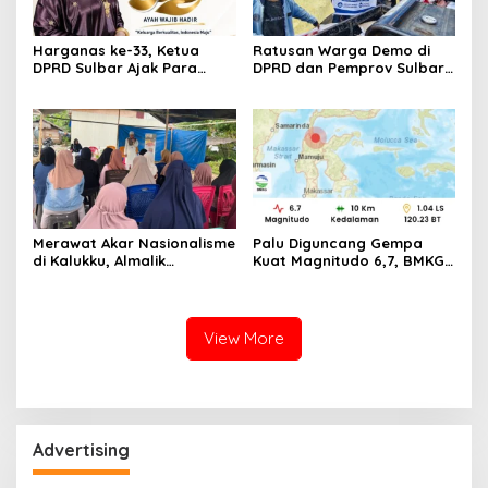
Harganas ke-33, Ketua
Ratusan Warga Demo di
DPRD Sulbar Ajak Para
DPRD dan Pemprov Sulbar,
Ayah ‘Hadir Seutuhnya’
Serukan Keberlanjutan
demi Indonesia Emas 2046
MBG
Merawat Akar Nasionalisme
Palu Diguncang Gempa
di Kalukku, Almalik
Kuat Magnitudo 6,7, BMKG
Pababari Ingatkan Bahaya
Rilis Pernyataan Soal
Pudarnya Nilai Kebangsaan
Ancaman Tsunami
View More
Advertising