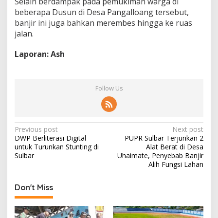
Selain berdampak pada pemukiman warga di
beberapa Dusun di Desa Pangalloang tersebut,
banjir ini juga bahkan merembes hingga ke ruas
jalan.
Laporan: Ash
Follow Us
P
Previous post
Next post
DWP Berliterasi Digital
PUPR Sulbar Terjunkan 2
o
untuk Turunkan Stunting di
Alat Berat di Desa
s
Sulbar
Uhaimate, Penyebab Banjir
Alih Fungsi Lahan
t
n
Don't Miss
a
v