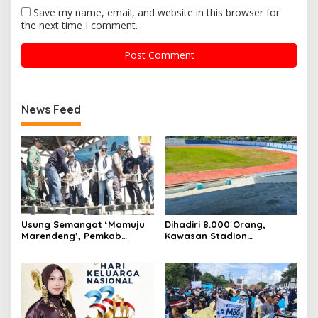
Save my name, email, and website in this browser for
the next time I comment.
News Feed
Usung Semangat ‘Mamuju
Dihadiri 8.000 Orang,
Marendeng’, Pemkab
Kawasan Stadion
Mamuju Pulihkan Ekosistem
Manakarra Mamuju
Laut Lewat 213 Fragmen
Kembali Kinclong Pasca-
Karang
Hari Bhayangkara