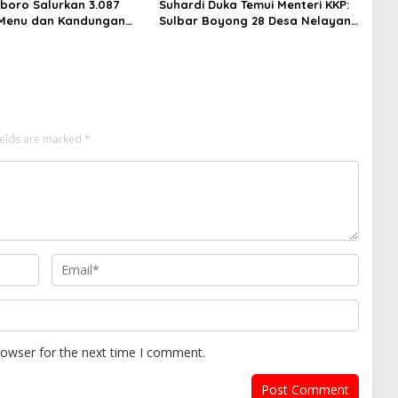
boro Salurkan 3.087
Suhardi Duka Temui Menteri KKP:
 Menu dan Kandungan
Sulbar Boyong 28 Desa Nelayan
Hingga Kapal 30 GT
ields are marked
*
rowser for the next time I comment.