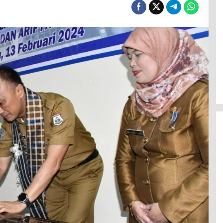
Jerat Modal dan Jeritan
Pedagang Ikan TPI Kasiwa Mamuju
Saat Harga Melonjak