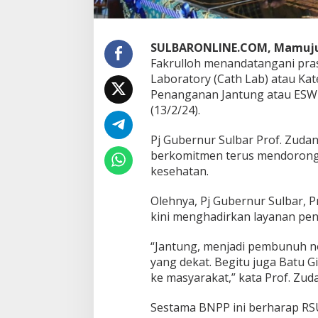
t
e
r
i
SULBARONLINE.COM, Mamuj
s
Fakrulloh menandatangani pras
a
Laboratory (Cath Lab) atau Ka
s
i
Penanganan Jantung atau ESWL L
J
(13/2/24).
a
n
Pj Gubernur Sulbar Prof. Zuda
t
berkomitmen terus mendorong 
u
n
kesehatan.
g
d
Olehnya, Pj Gubernur Sulbar, 
a
kini menghadirkan layanan pen
n
B
a
“Jantung, menjadi pembunuh no
t
yang dekat. Begitu juga Batu Gi
u
ke masyarakat,” kata Prof. Zud
G
i
Sestama BNPP ini berharap RS
n