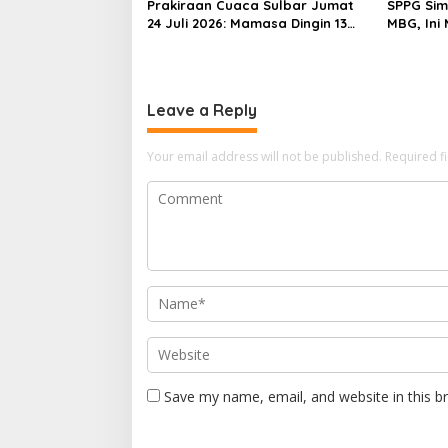
n
Prakiraan Cuaca Sulbar Jumat
SPPG Sim
24 Juli 2026: Mamasa Dingin 13
MBG, Ini
Derajat, Daerah Pesisir Cerah
Gizinya
Leave a Reply
Your email address will not be published.
Required f
Save my name, email, and website in this b