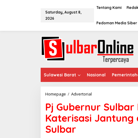
S
k
Tentang Kami
Redak
Saturday, August 8,
i
2026
p
Pedoman Media Siber
t
o
c
o
n
t
e
n
t
Sulawesi Barat
Nasional
Pemerintah
Homepage
/
Advertorial
P
j
Pj Gubernur Sulba
G
u
Katerisasi Jantung 
b
e
Sulbar
r
n