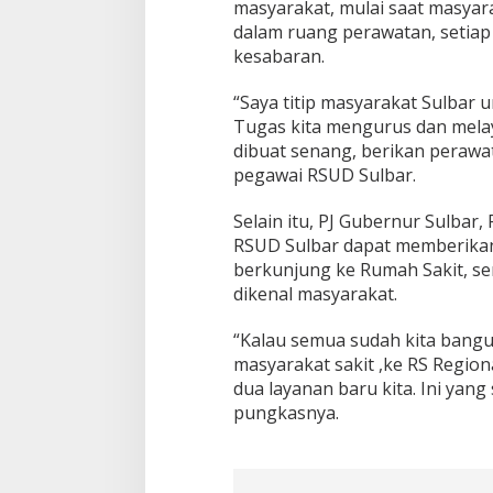
j
masyarakat, mulai saat masyar
a
dalam ruang perawatan, setia
l
kesabaran.
d
i
“Saya titip masyarakat Sulbar 
R
S
Tugas kita mengurus dan melay
U
dibuat senang, berikan perawa
D
pegawai RSUD Sulbar.
S
u
Selain itu, PJ Gubernur Sulbar
l
b
RSUD Sulbar dapat memberikan 
a
berkunjung ke Rumah Sakit, se
r
dikenal masyarakat.
“Kalau semua sudah kita bangu
masyarakat sakit ,ke RS Region
dua layanan baru kita. Ini yan
pungkasnya.