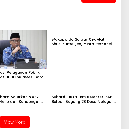
Wakapolda Sulbar Cek Alat
Khusus Intelijen, Minta Personel
Genjot Transformasi Digital
asi Pelayanan Publik,
iat DPRD Sulawesi Barat
ncurkan Aplikasi SIPAKDE
boro Salurkan 3.087
Suhardi Duka Temui Menteri KKP:
 Menu dan Kandungan
Sulbar Boyong 28 Desa Nelayan
Hingga Kapal 30 GT
View More