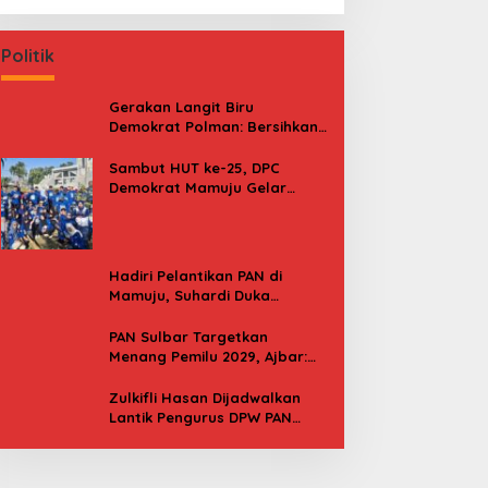
Politik
Gerakan Langit Biru
Demokrat Polman: Bersihkan
Pantai, Cek Kesehatan dan
Donor Darah
Sambut HUT ke-25, DPC
Demokrat Mamuju Gelar
Baksos Gerakan Langit Biru
Indonesia Asri
Hadiri Pelantikan PAN di
Mamuju, Suhardi Duka
Kenang 2 Kali Diusung Jadi
Bupati
PAN Sulbar Targetkan
Menang Pemilu 2029, Ajbar:
Bagi Kami, Februari 2029 Itu
Besok
Zulkifli Hasan Dijadwalkan
Lantik Pengurus DPW PAN
Sulbar, Usung Agenda “Satu
Tekad Bantu Rakyat”