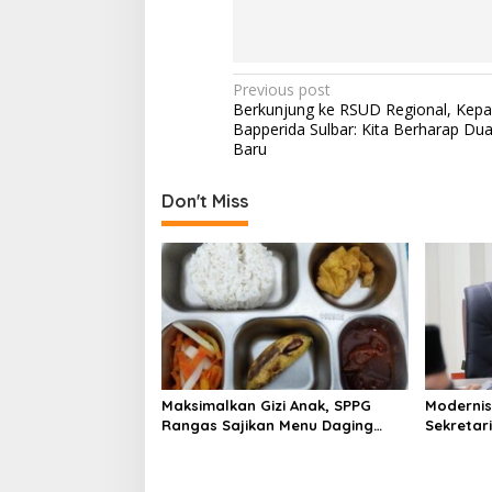
P
Previous post
Berkunjung ke RSUD Regional, Kepa
o
Bapperida Sulbar: Kita Berharap Du
s
Baru
t
Don't Miss
n
a
v
i
g
a
t
Maksimalkan Gizi Anak, SPPG
Modernis
i
Rangas Sajikan Menu Daging
Sekretar
Sapi untuk 2.798 Penerima
Resmi Lu
o