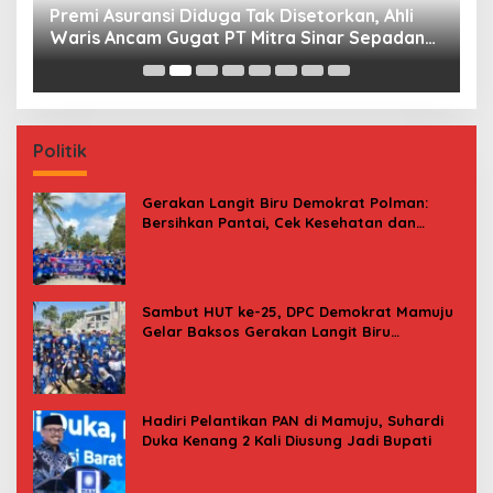
Premi Asuransi Diduga Tak Disetorkan, Ahli
S
Waris Ancam Gugat PT Mitra Sinar Sepadan
Gr
Finance ke PN Mamuju
Politik
Gerakan Langit Biru Demokrat Polman:
Bersihkan Pantai, Cek Kesehatan dan
Donor Darah
Sambut HUT ke-25, DPC Demokrat Mamuju
Gelar Baksos Gerakan Langit Biru
Indonesia Asri
Hadiri Pelantikan PAN di Mamuju, Suhardi
Duka Kenang 2 Kali Diusung Jadi Bupati