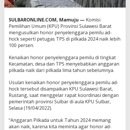
c
,
K
SULBARONLINE.COM, Mamuju —
Komisi
P
U
Pemilihan Umum (KPU) Provinsi Sulawesi Barat
S
mengusulkan honor penyelenggara pemilu ad-
u
hock seperti petugas TPS di pilkada 2024 naik lebih
l
100 persen.
b
a
r
Kenaikan honor penyelenggara pemilu di tingkat
U
Kecamatan, desa dan TPS menyebabkan anggaran
s
pilkada naik dari pilkada lima tahun sebelumnya.
u
l
Usulan kenaikan honor penyelenggara pemilu ad-
A
n
hock tersebut disampaikan KPU Sulawesi Barat,
g
Rustang, saat menggelar rapat koordinasi dengan
g
pemerintah provinsi Sulbar di aula KPU Sulbar,
a
Selasa (19/04/2022).
r
a
n
“Anggaran Pilkada untuk Tahun 2024 memang
P
akan naik, karena kita meminta agar honor ad-
i