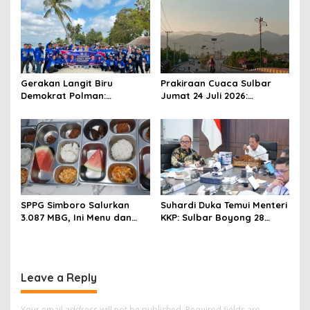
o
n
Gerakan Langit Biru
Prakiraan Cuaca Sulbar
Demokrat Polman:
Jumat 24 Juli 2026:
Bersihkan Pantai, Cek
Mamasa Dingin 13 Derajat,
Kesehatan dan Donor
Daerah Pesisir Cerah
Darah
SPPG Simboro Salurkan
Suhardi Duka Temui Menteri
3.087 MBG, Ini Menu dan
KKP: Sulbar Boyong 28
Kandungan Gizinya
Desa Nelayan Hingga
Kapal 30 GT
Leave a Reply
Your email address will not be published.
Required fields are