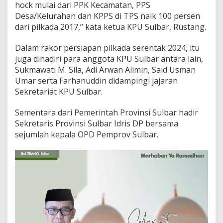
hock mulai dari PPK Kecamatan, PPS
l
Desa/Kelurahan dan KPPS di TPS naik 100 persen
k
a
dari pilkada 2017,” kata ketua KPU Sulbar, Rustang.
d
a
Dalam rakor persiapan pilkada serentak 2024, itu
k
juga dihadiri para anggota KPU Sulbar antara lain,
e
Sukmawati M. Sila, Adi Arwan Alimin, Said Usman
P
e
Umar serta Farhanuddin didampingi jajaran
m
Sekretariat KPU Sulbar.
p
r
Sementara dari Pemerintah Provinsi Sulbar hadir
o
Sekretaris Provinsi Sulbar Idris DP bersama
v
sejumlah kepala OPD Pemprov Sulbar.