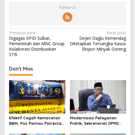
Follow Us
P
Previous post
Next post
Digagas KPID Sulbar,
Dirjen Daglu Kemendag
o
Pemerintah dan MNC Group
Ditetapkan Tersangka Kasus
s
Kolaborasi Distribusikan
Ekspor Minyak Goreng
STB
t
n
Don't Miss
a
v
i
g
a
t
Efektif Cegah Kemacetan
Modernisasi Pelayanan
BBM, Pos Pantau Polresta
Publik, Sekretariat DPRD
i
Mamuju Amankan Jalur
Sulawesi Barat Resmi
SPBU Kali Mamuju
Luncurkan Aplikasi SIPAKDE