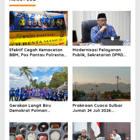
Efektif Cegah Kemacetan
Modernisasi Pelayanan
BBM, Pos Pantau Polresta
Publik, Sekretariat DPRD
Mamuju Amankan Jalur
Sulawesi Barat Resmi
SPBU Kali Mamuju
Luncurkan Aplikasi SIPAKDE
Gerakan Langit Biru
Prakiraan Cuaca Sulbar
Demokrat Polman:
Jumat 24 Juli 2026:
Bersihkan Pantai, Cek
Mamasa Dingin 13 Derajat,
Kesehatan dan Donor
Daerah Pesisir Cerah
Darah