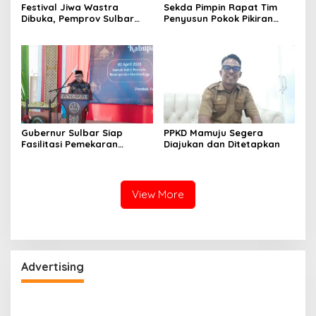
Festival Jiwa Wastra
Sekda Pimpin Rapat Tim
Dibuka, Pemprov Sulbar
Penyusun Pokok Pikiran
Perkuat Strategi
Kebudayaan Daerah
Pengembangan Tenun
Mamuju
Gubernur Sulbar Siap
PPKD Mamuju Segera
Fasilitasi Pemekaran
Diajukan dan Ditetapkan
Balanipa
View More
Advertising