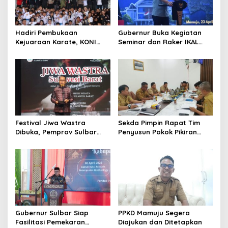
i
g
a
Hadiri Pembukaan
Gubernur Buka Kegiatan
t
Kejuaraan Karate, KONI
Seminar dan Raker IKAL
Sulbar Dorong Lahirnya
Sulbar
i
Atlet Berprestasi Sulbar
o
n
Festival Jiwa Wastra
Sekda Pimpin Rapat Tim
Dibuka, Pemprov Sulbar
Penyusun Pokok Pikiran
Perkuat Strategi
Kebudayaan Daerah
Pengembangan Tenun
Mamuju
Gubernur Sulbar Siap
PPKD Mamuju Segera
Fasilitasi Pemekaran
Diajukan dan Ditetapkan