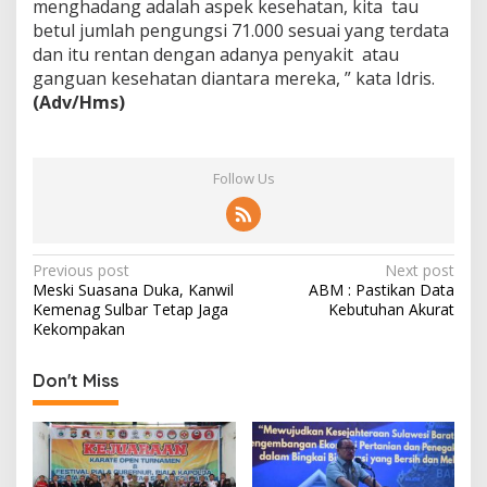
menghadang adalah aspek kesehatan, kita tau
betul jumlah pengungsi 71.000 sesuai yang terdata
dan itu rentan dengan adanya penyakit atau
ganguan kesehatan diantara mereka, ” kata Idris.
(Adv/Hms)
Follow Us
P
Previous post
Next post
Meski Suasana Duka, Kanwil
ABM : Pastikan Data
o
Kemenag Sulbar Tetap Jaga
Kebutuhan Akurat
s
Kekompakan
t
Don't Miss
n
a
v