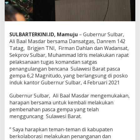
K
o
l
a
b
o
SULBARTERKINI.ID, Mamuju
– Gubernur Sulbar,
r
Ali Baal Masdar bersama Dansatgas, Danrem 142
a
Tatag, Brigjen TNI, Firman Dahlan dan Wadansat,
s
Sekprov Sulbar, Muhammad Idris melakukan rapat
i
d
pelaksanaan tugas komandan satgas
e
penangulangan bencana Sulawesi Barat pasca
n
gempa 6,2 Magnitudo, yang berlangsung di posko
g
induk kantor Gubernur Sulbar, 4 Februari 2021
a
n
K
Gubernur Sulbar, Ali Baal Masdar mengemukakan,
a
harapan bersama untuk kembali melakukan
b
pembenahan pasca gempa yang telah
u
mengguncang Sulawesi Barat.
p
a
t
” Saya harapkan teman-teman di kabupaten
e
berkolaborasi melakukan penanganan dan
n