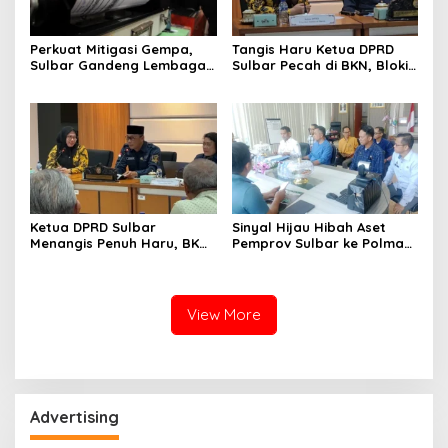
Perkuat Mitigasi Gempa,
Tangis Haru Ketua DPRD
Sulbar Gandeng Lembaga
Sulbar Pecah di BKN, Blokir
Jepang Pasang
Layanan ASN 6 Kabupaten
Seismometer Canggih di
Resmi Dicabut
Kantor Gubernur
Ketua DPRD Sulbar
Sinyal Hijau Hibah Aset
Menangis Penuh Haru, BKN
Pemprov Sulbar ke Polman,
Akhirnya Buka Blokir
Nasib Eks Kantor PU dan
Layanan ASN di 6
Lahan Depan Polres Mulai
Kabupaten di Sulbar
Terang
View More
Advertising