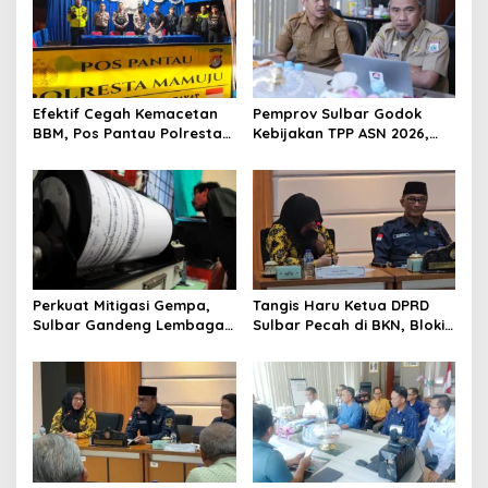
v
i
g
a
Efektif Cegah Kemacetan
Pemprov Sulbar Godok
t
BBM, Pos Pantau Polresta
Kebijakan TPP ASN 2026,
Mamuju Amankan Jalur
Sekda Tekankan Aspek
i
SPBU Kali Mamuju
Kemampuan Fiskal
o
n
Perkuat Mitigasi Gempa,
Tangis Haru Ketua DPRD
Sulbar Gandeng Lembaga
Sulbar Pecah di BKN, Blokir
Jepang Pasang
Layanan ASN 6 Kabupaten
Seismometer Canggih di
Resmi Dicabut
Kantor Gubernur