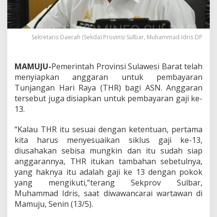
i
r
k
a
Sekretaris Daerah (Sekda) Provinsi Sulbar, Muhammad Idris DP
n
T
H
MAMUJU-
Pemerintah Provinsi Sulawesi Barat telah
R
A
menyiapkan anggaran untuk pembayaran
S
Tunjangan Hari Raya (THR) bagi ASN. Anggaran
N
tersebut juga disiapkan untuk pembayaran gaji ke-
,
13.
P
T
T
“Kalau THR itu sesuai dengan ketentuan, pertama
&
kita harus menyesuaikan siklus gaji ke-13,
H
diusahakan sebisa mungkin dan itu sudah siap
o
anggarannya, THR itukan tambahan sebetulnya,
n
yang haknya itu adalah gaji ke 13 dengan pokok
o
r
yang mengikuti,”terang Sekprov Sulbar,
e
Muhammad Idris, saat diwawancarai wartawan di
r
Mamuju, Senin (13/5).
D
a