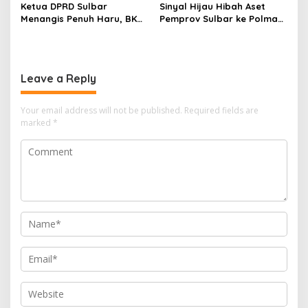
Ketua DPRD Sulbar
Sinyal Hijau Hibah Aset
Menangis Penuh Haru, BKN
Pemprov Sulbar ke Polman,
Akhirnya Buka Blokir
Nasib Eks Kantor PU dan
Layanan ASN di 6
Lahan Depan Polres Mulai
Kabupaten di Sulbar
Terang
Leave a Reply
Your email address will not be published.
Required fields are
marked
*