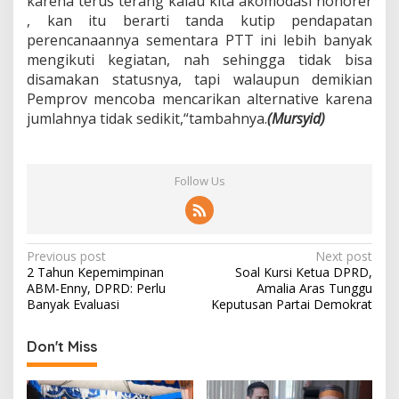
karena terus terang kalau kita akomodasi honorer
, kan itu berarti tanda kutip pendapatan
perencanaannya sementara PTT ini lebih banyak
mengikuti kegiatan, nah sehingga tidak bisa
disamakan statusnya, tapi walaupun demikian
Pemprov mencoba mencarikan alternative karena
jumlahnya tidak sedikit,“tambahnya.
(Mursyid)
Follow Us
P
Previous post
Next post
2 Tahun Kepemimpinan
Soal Kursi Ketua DPRD,
o
ABM-Enny, DPRD: Perlu
Amalia Aras Tunggu
s
Banyak Evaluasi
Keputusan Partai Demokrat
t
Don't Miss
n
a