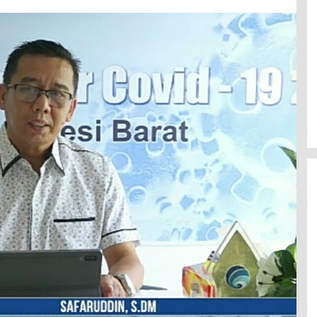
Efektif Cegah Kemacetan BBM,
Pos Pantau Polresta Mamuju
Amankan Jalur SPBU Kali Mamuju