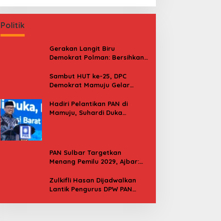
Politik
Gerakan Langit Biru
Demokrat Polman: Bersihkan
Pantai, Cek Kesehatan dan
Donor Darah
Sambut HUT ke-25, DPC
Demokrat Mamuju Gelar
Baksos Gerakan Langit Biru
Indonesia Asri
Hadiri Pelantikan PAN di
Mamuju, Suhardi Duka
Kenang 2 Kali Diusung Jadi
Bupati
PAN Sulbar Targetkan
Menang Pemilu 2029, Ajbar:
Bagi Kami, Februari 2029 Itu
Besok
Zulkifli Hasan Dijadwalkan
Lantik Pengurus DPW PAN
Sulbar, Usung Agenda “Satu
Tekad Bantu Rakyat”