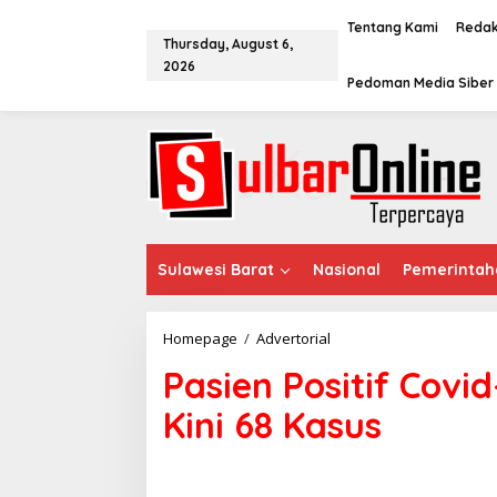
S
k
Tentang Kami
Redak
Thursday, August 6,
i
2026
p
Pedoman Media Siber
t
o
c
o
n
t
e
n
t
Sulawesi Barat
Nasional
Pemerintah
Homepage
/
Advertorial
P
a
Pasien Positif Cov
s
i
Kini 68 Kasus
e
n
P
o