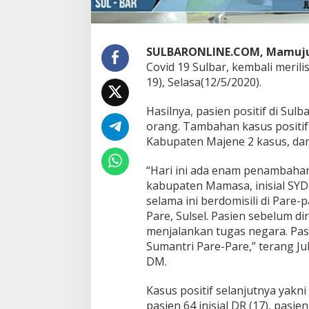
a
n
g
,
SULBARONLINE.COM, Mamuj
K
i
Covid 19 Sulbar, kembali meril
n
19), Selasa(12/5/2020).
i
6
Hasilnya, pasien positif di Su
8
orang. Tambahan kasus positif
K
a
Kabupaten Majene 2 kasus, dan
s
u
“Hari ini ada enam penambahan 
s
kabupaten Mamasa, inisial SYD j
selama ini berdomisili di Pare-
Pare, Sulsel. Pasien sebelum d
menjalankan tugas negara. Pasi
Sumantri Pare-Pare,” terang Ju
DM.
Kasus positif selanjutnya yak
pasien 64 inisial DR (17), pasien