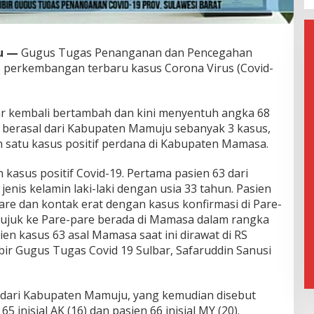
u
—
Gugus Tugas Penanganan dan Pencegahan
is perkembangan terbaru kasus Corona Virus (Covid-
lbar kembali bertambah dan kini menyentuh angka 68
 berasal dari Kabupaten Mamuju sebanyak 3 kasus,
 satu kasus positif perdana di Kabupaten Mamasa.
kasus positif Covid-19. Pertama pasien 63 dari
enis kelamin laki-laki dengan usia 33 tahun. Pasien
pare dan kontak erat dengan kasus konfirmasi di Pare-
irujuk ke Pare-pare berada di Mamasa dalam rangka
en kasus 63 asal Mamasa saat ini dirawat di RS
bir Gugus Tugas Covid 19 Sulbar, Safaruddin Sanusi
ni dari Kabupaten Mamuju, yang kemudian disebut
 65 inisial AK (16) dan pasien 66 inisial MY (20).