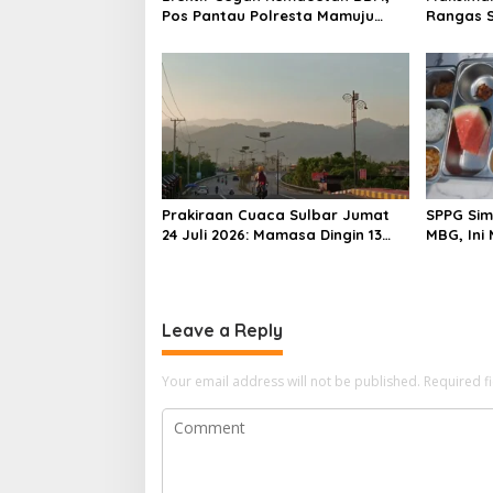
t
Pos Pantau Polresta Mamuju
Rangas S
i
Amankan Jalur SPBU Kali Mamuju
Sapi unt
o
n
Prakiraan Cuaca Sulbar Jumat
SPPG Sim
24 Juli 2026: Mamasa Dingin 13
MBG, Ini
Derajat, Daerah Pesisir Cerah
Gizinya
Leave a Reply
Your email address will not be published.
Required f