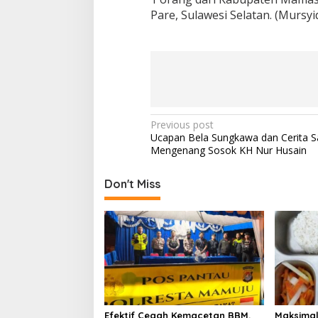
Pare, Sulawesi Selatan. (Mursyid
P
Previous post
Ucapan Bela Sungkawa dan Cerita S
o
Mengenang Sosok KH Nur Husain
s
t
Don't Miss
n
a
v
i
g
a
Efektif Cegah Kemacetan BBM,
Maksimal