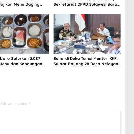
ajikan Menu Daging
Sekretariat DPRD Sulawesi Barat
uk 2.798 Penerima
Resmi Luncurkan Aplikasi SIPAKDE
boro Salurkan 3.087
Suhardi Duka Temui Menteri KKP:
 Menu dan Kandungan
Sulbar Boyong 28 Desa Nelayan
Hingga Kapal 30 GT
ields are marked
*