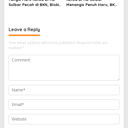
Sulbar Pecah di BKN, Blokir
Menangis Penuh Haru, BKN
Layanan ASN 6 Kabupaten
Akhirnya Buka Blokir
Resmi Dicabut
Layanan ASN di 6
Kabupaten di Sulbar
Leave a Reply
Your email address will not be published.
Required fields are
marked
*