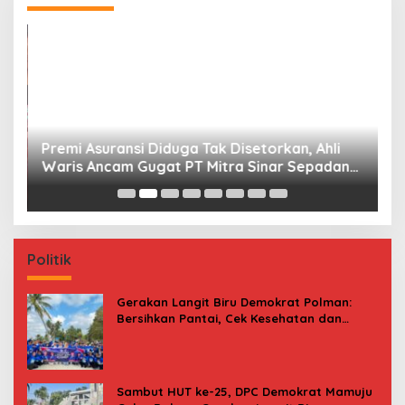
Premi Asuransi Diduga Tak Disetorkan, Ahli
S
Waris Ancam Gugat PT Mitra Sinar Sepadan
Gr
Finance ke PN Mamuju
Politik
Gerakan Langit Biru Demokrat Polman:
Bersihkan Pantai, Cek Kesehatan dan
Donor Darah
Sambut HUT ke-25, DPC Demokrat Mamuju