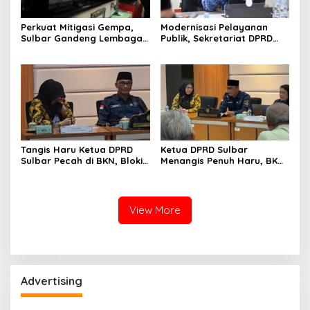
Perkuat Mitigasi Gempa,
Modernisasi Pelayanan
Sulbar Gandeng Lembaga
Publik, Sekretariat DPRD
Jepang Pasang
Sulawesi Barat Resmi
Seismometer Canggih di
Luncurkan Aplikasi SIPAKDE
Kantor Gubernur
Tangis Haru Ketua DPRD
Ketua DPRD Sulbar
Sulbar Pecah di BKN, Blokir
Menangis Penuh Haru, BKN
Layanan ASN 6 Kabupaten
Akhirnya Buka Blokir
Resmi Dicabut
Layanan ASN di 6
Kabupaten di Sulbar
View More
Advertising