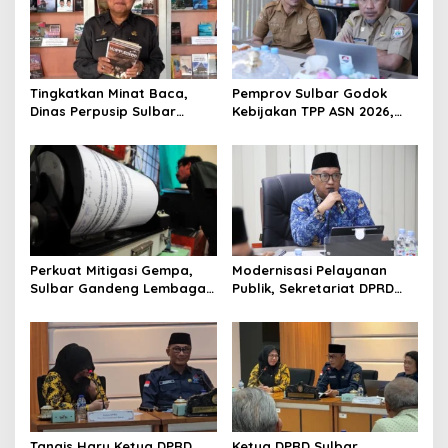
v
i
g
Tingkatkan Minat Baca,
Pemprov Sulbar Godok
a
Dinas Perpusip Sulbar
Kebijakan TPP ASN 2026,
t
Angkat Buku Karya Penulis
Sekda Tekankan Aspek
Lokal ke Publik
Kemampuan Fiskal
i
o
n
Perkuat Mitigasi Gempa,
Modernisasi Pelayanan
Sulbar Gandeng Lembaga
Publik, Sekretariat DPRD
Jepang Pasang
Sulawesi Barat Resmi
Seismometer Canggih di
Luncurkan Aplikasi SIPAKDE
Kantor Gubernur
Tangis Haru Ketua DPRD
Ketua DPRD Sulbar