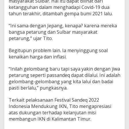
masyarakat Sulbar. Hal itu dapat dilihat dari
a
ketangguhan dalam menghadapi Covid-19 dua
d
tahun terakhir, ditambah gempa bumi 2021 lalu.
a
p
i
“Ini sama dengan Jepang, kenapa? karena mereka
P
bangsa petarung dan Sulbar masyarakat
e
petarung,” ujar Tito.
r
s
Begitupun problem lain. Ia menyinggung soal
o
a
kenaikan harga dan inflasi.
l
a
“Inilah gelombang baru tapi saya yakin dengan jiwa
n
petarung seperti passandeq dapat dilalui. Ini adalah
B
gelombang-gelombang yang kita lalui dan badai
a
n
pasti berlalu,” pungkasnya.
g
s
Terkait pelaksanaan Festival Sandeq 2022
a
Indonesia Mendukung IKN, Tito mengapresiasi
I
atas dukungan terhadap kelanjutan misi
n
i
membangun IKN di Kalimantan Timur.