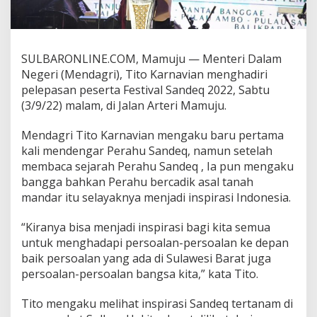
a
r
u
s
SULBARONLINE.COM, Mamuju — Menteri Dalam
M
e
Negeri (Mendagri), Tito Karnavian menghadiri
n
pelepasan peserta Festival Sandeq 2022, Sabtu
j
(3/9/22) malam, di Jalan Arteri Mamuju.
a
d
Mendagri Tito Karnavian mengaku baru pertama
i
I
kali mendengar Perahu Sandeq, namun setelah
n
membaca sejarah Perahu Sandeq , Ia pun mengaku
s
bangga bahkan Perahu bercadik asal tanah
p
mandar itu selayaknya menjadi inspirasi Indonesia.
i
r
a
“Kiranya bisa menjadi inspirasi bagi kita semua
s
untuk menghadapi persoalan-persoalan ke depan
i
baik persoalan yang ada di Sulawesi Barat juga
M
persoalan-persoalan bangsa kita,” kata Tito.
e
n
g
Tito mengaku melihat inspirasi Sandeq tertanam di
h