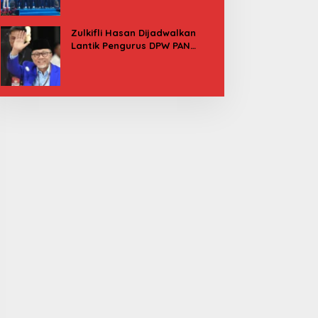
Besok
Zulkifli Hasan Dijadwalkan
Lantik Pengurus DPW PAN
Sulbar, Usung Agenda “Satu
Tekad Bantu Rakyat”