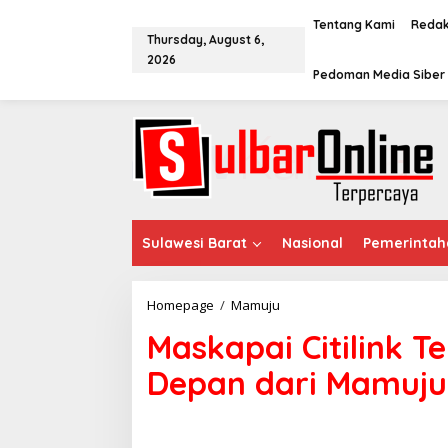
S
k
Tentang Kami
Redak
Thursday, August 6,
i
2026
p
Pedoman Media Siber
t
o
c
o
n
t
e
n
t
Sulawesi Barat
Nasional
Pemerintah
Homepage
/
Mamuju
M
a
Maskapai Citilink 
s
k
Depan dari Mamuju
a
p
a
i