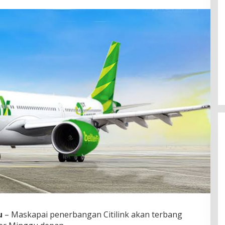
Efektif Cegah Kemacetan BBM,
Pos Pantau Polresta Mamuju
Amankan Jalur SPBU Kali Mamuju
u
– Maskapai penerbangan Citilink akan terbang