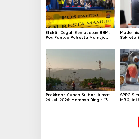
Efektif Cegah Kemacetan BBM,
Modernis
Pos Pantau Polresta Mamuju
Sekretar
Amankan Jalur SPBU Kali Mamuju
Resmi Lu
Prakiraan Cuaca Sulbar Jumat
SPPG Sim
24 Juli 2026: Mamasa Dingin 13
MBG, Ini
Derajat, Daerah Pesisir Cerah
Gizinya