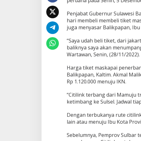
perdana pada Senin, 5 Desemb
g
g
u
Penjabat Gubernur Sulawesi Ba
D
hari membeli membeli tiket mas
e
juga menyasar Balikpapan, Ibu 
p
a
“Saya udah beli tiket, dari jak
n
d
baliknya saya akan menumpang 
a
Wartawan, Senin, (28/11/2022).
r
i
Harga tiket maskapai penerban
M
Balikpapan, Kaltim. Akmal Mali
a
m
Rp 1.120.000 menuju IKN.
u
j
“Citilink terbang dari Mamuju 
u
ketimbang ke Sulsel. Jadwal ti
Dengan terbukanya rute citilin
lain atau menuju Ibu Kota Provi
Sebelumnya, Pemprov Sulbar t