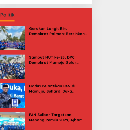
Politik
Gerakan Langit Biru
Demokrat Polman: Bersihkan
Pantai, Cek Kesehatan dan
Donor Darah
Sambut HUT ke-25, DPC
Demokrat Mamuju Gelar
Baksos Gerakan Langit Biru
Indonesia Asri
Hadiri Pelantikan PAN di
Mamuju, Suhardi Duka
Kenang 2 Kali Diusung Jadi
Bupati
PAN Sulbar Targetkan
Menang Pemilu 2029, Ajbar:
Bagi Kami, Februari 2029 Itu