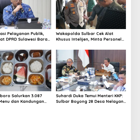
asi Pelayanan Publik,
Wakapolda Sulbar Cek Alat
iat DPRD Sulawesi Barat
Khusus Intelijen, Minta Personel
ncurkan Aplikasi SIPAKDE
Genjot Transformasi Digital
boro Salurkan 3.087
Suhardi Duka Temui Menteri KKP:
 Menu dan Kandungan
Sulbar Boyong 28 Desa Nelayan
Hingga Kapal 30 GT