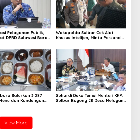
asi Pelayanan Publik,
Wakapolda Sulbar Cek Alat
iat DPRD Sulawesi Barat
Khusus Intelijen, Minta Personel
ncurkan Aplikasi SIPAKDE
Genjot Transformasi Digital
boro Salurkan 3.087
Suhardi Duka Temui Menteri KKP:
 Menu dan Kandungan
Sulbar Boyong 28 Desa Nelayan
Hingga Kapal 30 GT
View More