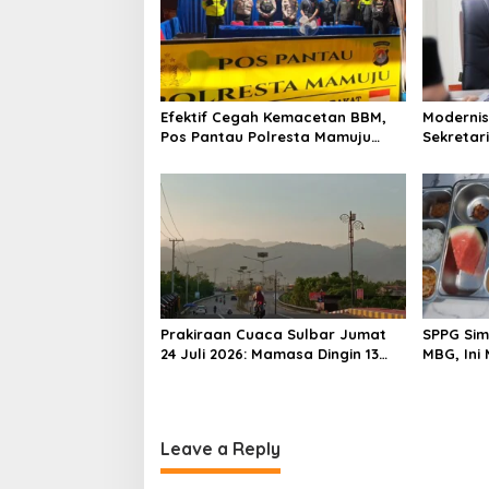
v
i
g
a
Efektif Cegah Kemacetan BBM,
Modernis
t
Pos Pantau Polresta Mamuju
Sekretar
i
Amankan Jalur SPBU Kali Mamuju
Resmi Lu
o
n
Prakiraan Cuaca Sulbar Jumat
SPPG Sim
24 Juli 2026: Mamasa Dingin 13
MBG, Ini
Derajat, Daerah Pesisir Cerah
Gizinya
Leave a Reply