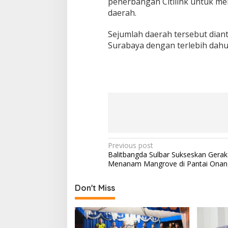
penerbangan Citilink untuk m
daerah.
Sejumlah daerah tersebut dian
Surabaya dengan terlebih dahulu
P
Previous post
Balitbangda Sulbar Sukseskan Gera
o
Menanam Mangrove di Pantai Onan
s
t
Don't Miss
n
a