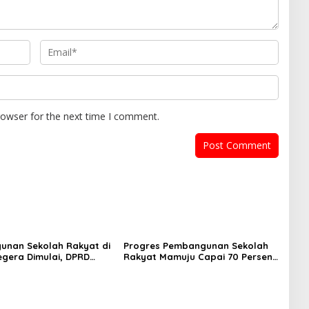
rowser for the next time I comment.
nan Sekolah Rakyat di
Progres Pembangunan Sekolah
egera Dimulai, DPRD
Rakyat Mamuju Capai 70 Persen,
 Rp550 Juta untuk
Sekda Sulbar: Keselamatan
 Lingkungan
Siswa Prioritas Utama