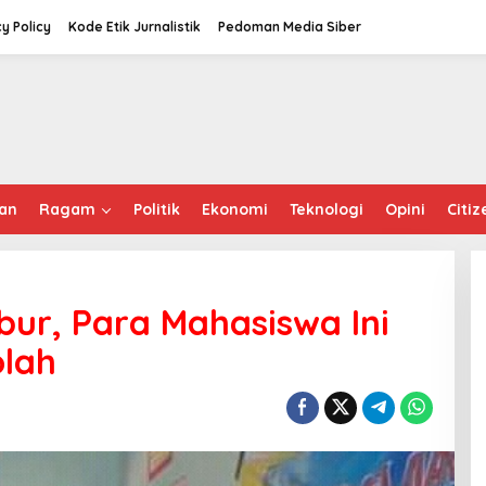
cy Policy
Kode Etik Jurnalistik
Pedoman Media Siber
an
Ragam
Politik
Ekonomi
Teknologi
Opini
Citiz
bur, Para Mahasiswa Ini
olah