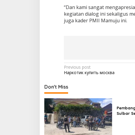
“Dan kami sangat mengapresia
kegiatan dialog ini sekaligus 
juga kader PMII Mamuju ini.
P
Previous post
Наркотик купить москва
o
s
Don't Miss
t
n
Pembangu
a
Sulbar S
v
Sediakan
Dokumen
i