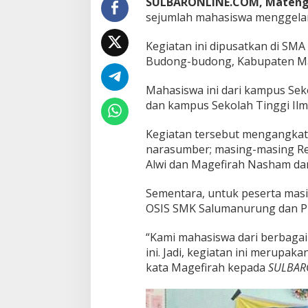
SULBARONLINE.COM, Mateng
G
sejumlah mahasiswa menggelar di
e
l
a
Kegiatan ini dipusatkan di S
r
Budong-budong, Kabupaten M
D
i
Mahasiswa ini dari kampus Sek
a
l
dan kampus Sekolah Tinggi I
o
g
Kegiatan tersebut mengangkat t
d
narasumber; masing-masing R
i
Alwi dan Magefirah Nasham da
S
e
k
Sementara, untuk peserta mas
o
OSIS SMK Salumanurung dan P
l
a
“Kami mahasiswa dari berbagai
h
ini. Jadi, kegiatan ini merupaka
kata Magefirah kepada
SULBAR