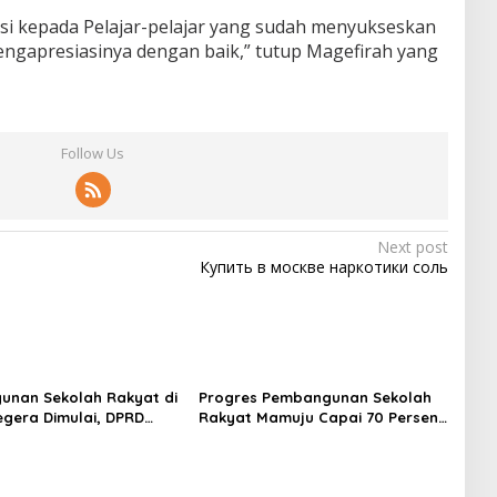
si kepada Pelajar-pelajar yang sudah menyukseskan
mengapresiasinya dengan baik,” tutup Magefirah yang
Follow Us
Next post
Купить в москве наркотики соль
nan Sekolah Rakyat di
Progres Pembangunan Sekolah
egera Dimulai, DPRD
Rakyat Mamuju Capai 70 Persen,
 Rp550 Juta untuk
Sekda Sulbar: Keselamatan
 Lingkungan
Siswa Prioritas Utama