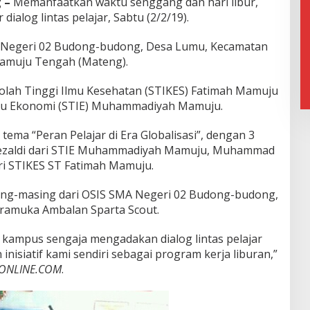
 –
Memanfaatkan waktu senggang dan hari libur,
alog lintas pelajar, Sabtu (2/2/19).
MA Negeri 02 Budong-budong, Desa Lumu, Kecamatan
amuju Tengah (Mateng).
olah Tinggi Ilmu Kesehatan (STIKES) Fatimah Mamuju
lmu Ekonomi (STIE) Muhammadiyah Mamuju.
ema “Peran Pelajar di Era Globalisasi”, dengan 3
ezaldi dari STIE Muhammadiyah Mamuju, Muhammad
ri STIKES ST Fatimah Mamuju.
ing-masing dari OSIS SMA Negeri 02 Budong-budong,
ramuka Ambalan Sparta Scout.
 kampus sengaja mengadakan dialog lintas pelajar
n inisiatif kami sendiri sebagai program kerja liburan,”
ONLINE.COM
.