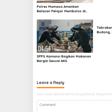
g
a
Polres Mamasa Amankan
Belasan Pelajar Membolos di
t
Lembang Banggo, Langsung
i
Diantar Kembali ke Sekolah
o
Tabrakan
Budong, 
n
3 Tahun 
Kritis
SPPG Kamansi Bagikan Makanan
Bergizi Sesuai AKG
Leave a Reply
Your email address will not be published.
Required f