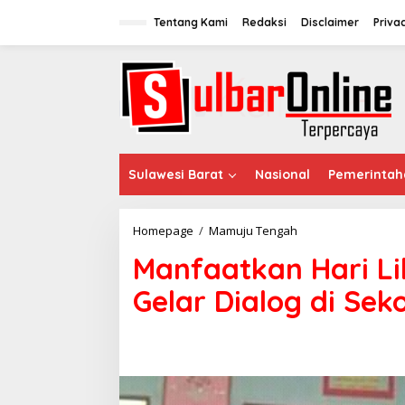
S
k
Tentang Kami
Redaksi
Disclaimer
Priva
i
p
t
o
c
o
n
t
e
Sulawesi Barat
Nasional
Pemerintah
n
t
Homepage
/
Mamuju Tengah
M
a
Manfaatkan Hari Li
n
f
Gelar Dialog di Sek
a
a
t
k
a
n
H