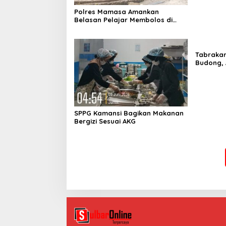
Polres Mamasa Amankan
Belasan Pelajar Membolos di
Lembang Banggo, Langsung
Diantar Kembali ke Sekolah
Tabrakan
Budong, 
3 Tahun 
Kritis
SPPG Kamansi Bagikan Makanan
Bergizi Sesuai AKG