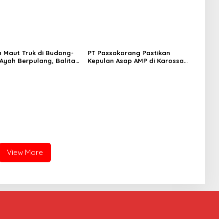
 Maut Truk di Budong-
PT Passokorang Pastikan
Ayah Berpulang, Balita
Kepulan Asap AMP di Karossa
Berjuang Lewati Masa
Murni Kendala Teknis dan
Langsung Dibenahi
View More