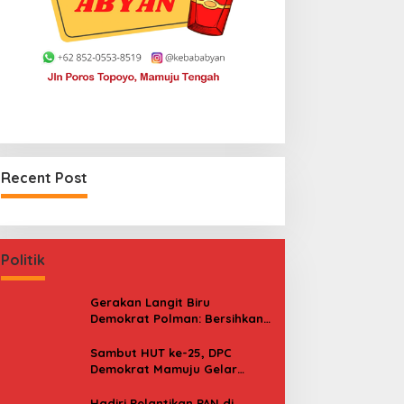
Recent Post
Politik
Gerakan Langit Biru
Demokrat Polman: Bersihkan
Pantai, Cek Kesehatan dan
Donor Darah
Sambut HUT ke-25, DPC
Demokrat Mamuju Gelar
Baksos Gerakan Langit Biru
Indonesia Asri
Hadiri Pelantikan PAN di