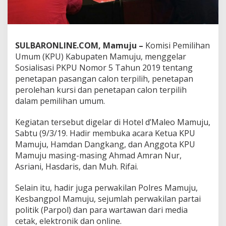
i
s
a
s
i
SULBARONLINE.COM, Mamuju –
Komisi Pemilihan
P
Umum (KPU) Kabupaten Mamuju, menggelar
K
Sosialisasi PKPU Nomor 5 Tahun 2019 tentang
P
penetapan pasangan calon terpilih, penetapan
U
N
perolehan kursi dan penetapan calon terpilih
o
dalam pemilihan umum.
m
o
Kegiatan tersebut digelar di Hotel d’Maleo Mamuju,
r
Sabtu (9/3/19. Hadir membuka acara Ketua KPU
5
T
Mamuju, Hamdan Dangkang, dan Anggota KPU
a
Mamuju masing-masing Ahmad Amran Nur,
h
Asriani, Hasdaris, dan Muh. Rifai.
u
n
Selain itu, hadir juga perwakilan Polres Mamuju,
2
0
Kesbangpol Mamuju, sejumlah perwakilan partai
1
politik (Parpol) dan para wartawan dari media
9
cetak, elektronik dan online.