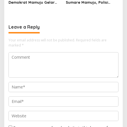
Demokrat Mamuju Gelar
Sumare Mamuju, Polisi
Baksos Gerakan Langit Biru
Kerahkan Water Cannon
Indonesia Asri
Jinakkan Karhutla
Leave a Reply
Your email address will not be published.
Required fields are
marked
*