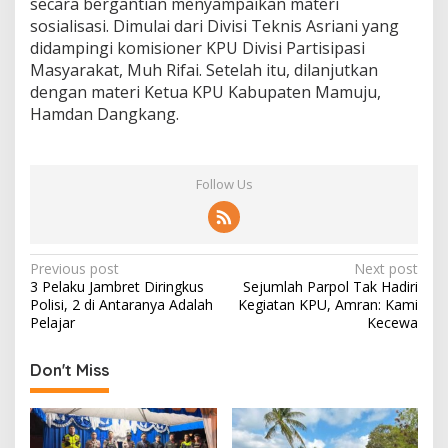
secara bergantian menyampaikan materi
sosialisasi. Dimulai dari Divisi Teknis Asriani yang
didampingi komisioner KPU Divisi Partisipasi
Masyarakat, Muh Rifai. Setelah itu, dilanjutkan
dengan materi Ketua KPU Kabupaten Mamuju,
Hamdan Dangkang.
Follow Us
P
Previous post
Next post
3 Pelaku Jambret Diringkus
Sejumlah Parpol Tak Hadiri
o
Polisi, 2 di Antaranya Adalah
Kegiatan KPU, Amran: Kami
s
Pelajar
Kecewa
t
Don't Miss
n
a
v