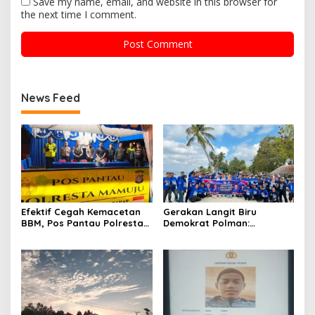
Save my name, email, and website in this browser for
the next time I comment.
News Feed
Efektif Cegah Kemacetan
Gerakan Langit Biru
BBM, Pos Pantau Polresta
Demokrat Polman:
Mamuju Amankan Jalur
Bersihkan Pantai, Cek
SPBU Kali Mamuju
Kesehatan dan Donor
Darah