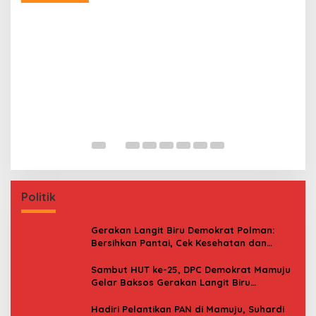
P
W
F
Politik
Gerakan Langit Biru Demokrat Polman:
Bersihkan Pantai, Cek Kesehatan dan
Donor Darah
Sambut HUT ke-25, DPC Demokrat Mamuju
Gelar Baksos Gerakan Langit Biru
Indonesia Asri
Hadiri Pelantikan PAN di Mamuju, Suhardi