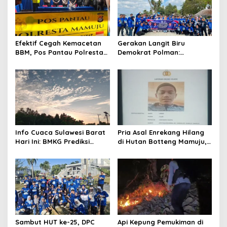
i
g
a
Efektif Cegah Kemacetan
Gerakan Langit Biru
t
BBM, Pos Pantau Polresta
Demokrat Polman:
Mamuju Amankan Jalur
Bersihkan Pantai, Cek
i
SPBU Kali Mamuju
Kesehatan dan Donor
o
Darah
n
Info Cuaca Sulawesi Barat
Pria Asal Enrekang Hilang
Hari Ini: BMKG Prediksi
di Hutan Botteng Mamuju,
Seluruh Wilayah Berawan
Sempat Kirim SMS
Kelaparan ke Istri
Sambut HUT ke-25, DPC
Api Kepung Pemukiman di