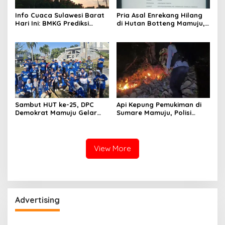
Info Cuaca Sulawesi Barat
Pria Asal Enrekang Hilang
Hari Ini: BMKG Prediksi
di Hutan Botteng Mamuju,
Seluruh Wilayah Berawan
Sempat Kirim SMS
Kelaparan ke Istri
Sambut HUT ke-25, DPC
Api Kepung Pemukiman di
Demokrat Mamuju Gelar
Sumare Mamuju, Polisi
Baksos Gerakan Langit Biru
Kerahkan Water Cannon
Indonesia Asri
Jinakkan Karhutla
View More
Advertising