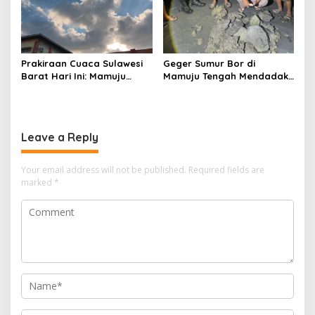
Prakiraan Cuaca Sulawesi
Geger Sumur Bor di
Barat Hari Ini: Mamuju
Mamuju Tengah Mendadak
Diguyur Hujan, Polman
Semburkan Lumpur dan
Terapkan Suhu Terpanas
Suara Gemuruh, Warga
Panik
Leave a Reply
Your email address will not be published.
Required fields are
marked
*