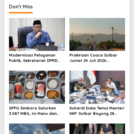
t
Don't Miss
n
a
v
i
g
a
Modernisasi Pelayanan
Prakiraan Cuaca Sulbar
t
Publik, Sekretariat DPRD
Jumat 24 Juli 2026:
Sulawesi Barat Resmi
Mamasa Dingin 13 Derajat,
i
Luncurkan Aplikasi SIPAKDE
Daerah Pesisir Cerah
o
n
SPPG Simboro Salurkan
Suhardi Duka Temui Menteri
3.087 MBG, Ini Menu dan
KKP: Sulbar Boyong 28
Kandungan Gizinya
Desa Nelayan Hingga
Kapal 30 GT