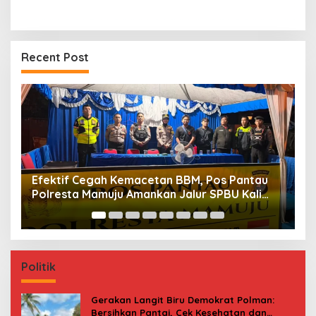
Recent Post
Maksimalkan Gizi Anak, SPPG Rangas Sajikan
P
Menu Daging Sapi untuk 2.798 Penerima
P
B
Politik
Gerakan Langit Biru Demokrat Polman:
Bersihkan Pantai, Cek Kesehatan dan