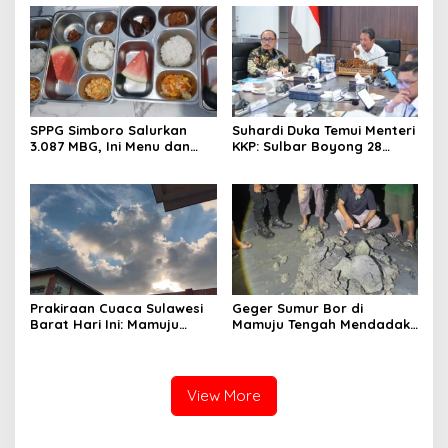
Luncurkan Aplikasi SIPAKDE
Daerah Pesisir Cerah
SPPG Simboro Salurkan
Suhardi Duka Temui Menteri
3.087 MBG, Ini Menu dan
KKP: Sulbar Boyong 28
Kandungan Gizinya
Desa Nelayan Hingga
Kapal 30 GT
Prakiraan Cuaca Sulawesi
Geger Sumur Bor di
Barat Hari Ini: Mamuju
Mamuju Tengah Mendadak
Diguyur Hujan, Polman
Semburkan Lumpur dan
Terapkan Suhu Terpanas
Suara Gemuruh, Warga
Panik
View More