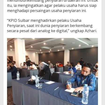
menumbuhkembang penyiaran di daerah ini. Untuk
i
itu, ia mengingatkan agar pelaku usaha harus siap
a
menghadapi persaingan usaha penyiaran ini.
r
a
“KPID Sulbar menghadirkan pelaku Usaha
n
Penyiaran, saat ini dunia penyiaran berkembang
secara pesat dari analog ke digital,” ungkap Azhari.