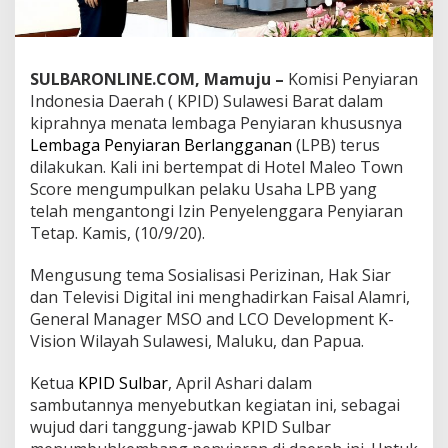
p
u
l
k
SULBARONLINE.COM, Mamuju –
Komisi Penyiaran
a
Indonesia Daerah ( KPID) Sulawesi Barat dalam
n
L
kiprahnya menata lembaga Penyiaran khususnya
P
Lembaga Penyiaran Berlangganan
(LPB) terus
B
dilakukan. Kali ini bertempat di Hotel Maleo Town
K
Score mengumpulkan pelaku Usaha LPB yang
a
telah mengantongi Izin Penyelenggara Penyiaran
n
t
Tetap. Kamis, (10/9/20).
o
n
Mengusung tema Sosialisasi Perizinan, Hak Siar
g
dan Televisi Digital ini menghadirkan Faisal Alamri,
i
General Manager MSO and LCO Development K-
I
z
Vision Wilayah Sulawesi, Maluku, dan Papua.
i
n
Ketua
KPID Sulbar
, April Ashari dalam
P
sambutannya menyebutkan kegiatan ini, sebagai
e
wujud dari tanggung-jawab KPID Sulbar
n
y