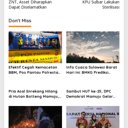
o
ZNT, Asset Diharapkan
KPU Sulbar Lakukan
s
Dapat Diselamatkan
Sterilisasi
t
Don't Miss
n
a
v
i
g
a
Efektif Cegah Kemacetan
Info Cuaca Sulawesi Barat
t
BBM, Pos Pantau Polresta
Hari Ini: BMKG Prediksi
Mamuju Amankan Jalur
Seluruh Wilayah Berawan
i
SPBU Kali Mamuju
o
Pria Asal Enrekang Hilang
Sambut HUT ke-25, DPC
n
di Hutan Botteng Mamuju,
Demokrat Mamuju Gelar
Sempat Kirim SMS
Baksos Gerakan Langit Biru
Kelaparan ke Istri
Indonesia Asri