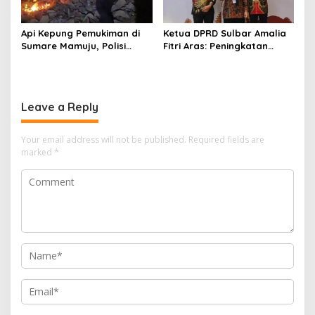
Api Kepung Pemukiman di
Ketua DPRD Sulbar Amalia
Sumare Mamuju, Polisi
Fitri Aras: Peningkatan
Kerahkan Water Cannon
Status Mamuju Adalah
Jinakkan Karhutla
Lompatan Mutlak
Leave a Reply
Your email address will not be published.
Required fields are
marked
*