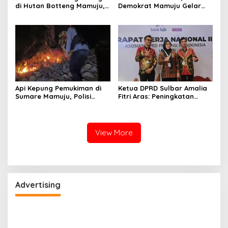
di Hutan Botteng Mamuju,
Demokrat Mamuju Gelar
Sempat Kirim SMS
Baksos Gerakan Langit Biru
Kelaparan ke Istri
Indonesia Asri
Api Kepung Pemukiman di
Ketua DPRD Sulbar Amalia
Sumare Mamuju, Polisi
Fitri Aras: Peningkatan
Kerahkan Water Cannon
Status Mamuju Adalah
Jinakkan Karhutla
Lompatan Mutlak
View More
Advertising