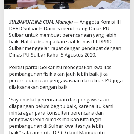
b
a
r
B
SULBARONLINE.COM, Mamuju —
Anggota Komisi III
u
DPRD Sulbar H.Damris mendorong Dinas PU
a
Sulbar untuk membuat perencanaan yang lebih
t
baik. Hal itu disampaikan saat komisi III DPRD
P
r
Sulbar menggelar rapat dengar pendapat dengan
e
Dinas PU Sulbar Rabu, 5 Agustus 2020.
n
c
Politisi partai Golkar itu menegaskan kwalitas
a
pembangunan fisik akan jauh lebih baik jika
n
a
perencanaan dan pengawasaan dari dinas PU juga
a
dilaksanakan dengan baik.
n
y
“Saya meliat perencanaan dan pengawasaan
a
dilapangan belum begitu baik, karena itu kami
n
g
minta agar para konsultan perencana dan
B
pengawas lebih dimaksimalkan.Kita ingin
a
pembangunan di Sulbar kwalitasnya lebih
i
baik.”kata anggota DPRD dapil Mamuju itu.
k