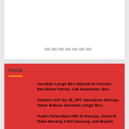
Jerat Modal dan Jeritan Pedagang Ikan TPI
P
Kasiwa Mamuju Saat Harga Melonjak
W
F
Politik
Gerakan Langit Biru Demokrat Polman:
Bersihkan Pantai, Cek Kesehatan dan
Donor Darah
Sambut HUT ke-25, DPC Demokrat Mamuju
Gelar Baksos Gerakan Langit Biru
Indonesia Asri
Hadiri Pelantikan PAN di Mamuju, Suhardi
Duka Kenang 2 Kali Diusung Jadi Bupati