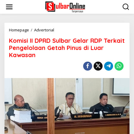
S
k
i
p
t
o
Homepage
/
Advertorial
K
c
o
Komisi II DPRD Sulbar Gelar RDP Terkait
o
m
n
i
Pengelolaan Getah Pinus di Luar
t
s
Kawasan
e
i
n
I
t
I
D
P
R
D
S
u
l
b
a
r
G
e