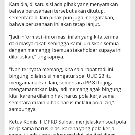
Kata dia, di satu sisi ada pihak yang menyatakan
e
t
bahwa perusahaan tersebut akan ditutup,
a
sementara di lain pihak pun juga mengatakan,
h
bahwa perusahaan ini akan tetap lanjut.
P
i
“Jadi informasi -informasi inilah yang kita terima
n
u
dari masyarakat, sehingga kami luruskan semua
s
dengan memanggil semua stakeholder supaya ini
d
diluruskan,” ungkapnya.
i
L
“Nah ternyata memang, kita saja rapat tadi ini
u
a
bingung, dilain sisi mengatur soal UUD 23 itu
r
mengamanatkan lain, sementara PP 8 Itu juga
K
mengamanatkan lain, jadi memang agak bingung
a
kita, karena dilain pihak harus pola kerja sama,
w
semntara di lain pihak harus melalui pola izin,”
a
s
sambungya.
a
n
Ketua Komisi II DPRD Sulbar, menjelaskan soal pola
kerja sama harus jelas, karena yang pola kerja
sama itu ada yang keluar melalui izin dari dinas