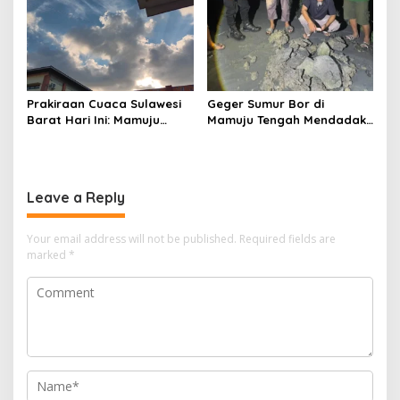
Prakiraan Cuaca Sulawesi
Geger Sumur Bor di
Barat Hari Ini: Mamuju
Mamuju Tengah Mendadak
Diguyur Hujan, Polman
Semburkan Lumpur dan
Terapkan Suhu Terpanas
Suara Gemuruh, Warga
Panik
Leave a Reply
Your email address will not be published.
Required fields are
marked
*