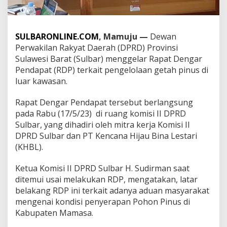
l
a
r
R
SULBARONLINE.COM
, Mamuju —
Dewan
D
Perwakilan Rakyat Daerah (DPRD) Provinsi
P
Sulawesi Barat (Sulbar) menggelar Rapat Dengar
T
Pendapat (RDP) terkait pengelolaan getah pinus di
e
r
luar kawasan.
k
a
Rapat Dengar Pendapat tersebut berlangsung
i
pada Rabu (17/5/23) di ruang komisi II DPRD
t
Sulbar, yang dihadiri oleh mitra kerja Komisi II
P
e
DPRD Sulbar dan PT Kencana Hijau Bina Lestari
n
(KHBL).
g
e
Ketua Komisi II DPRD Sulbar H. Sudirman saat
l
ditemui usai melakukan RDP, mengatakan, latar
o
l
belakang RDP ini terkait adanya aduan masyarakat
a
mengenai kondisi penyerapan Pohon Pinus di
a
Kabupaten Mamasa.
n
G