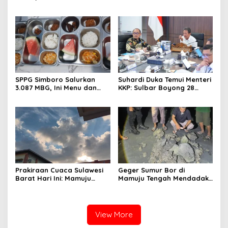
Sulawesi Barat Resmi
Mamasa Dingin 13 Derajat,
Luncurkan Aplikasi SIPAKDE
Daerah Pesisir Cerah
SPPG Simboro Salurkan
Suhardi Duka Temui Menteri
3.087 MBG, Ini Menu dan
KKP: Sulbar Boyong 28
Kandungan Gizinya
Desa Nelayan Hingga
Kapal 30 GT
Prakiraan Cuaca Sulawesi
Geger Sumur Bor di
Barat Hari Ini: Mamuju
Mamuju Tengah Mendadak
Diguyur Hujan, Polman
Semburkan Lumpur dan
Terapkan Suhu Terpanas
Suara Gemuruh, Warga
Panik
View More