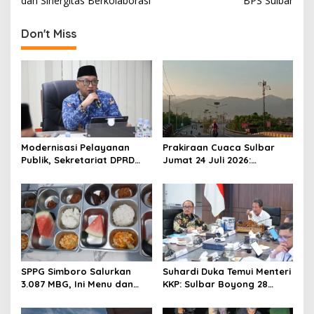
dan Sinergitas Berkolaborasi
BPS Sulbar
t
n
Don't Miss
a
v
i
g
a
t
Modernisasi Pelayanan
Prakiraan Cuaca Sulbar
Publik, Sekretariat DPRD
Jumat 24 Juli 2026:
i
Sulawesi Barat Resmi
Mamasa Dingin 13 Derajat,
o
Luncurkan Aplikasi SIPAKDE
Daerah Pesisir Cerah
n
SPPG Simboro Salurkan
Suhardi Duka Temui Menteri
3.087 MBG, Ini Menu dan
KKP: Sulbar Boyong 28
Kandungan Gizinya
Desa Nelayan Hingga
Kapal 30 GT