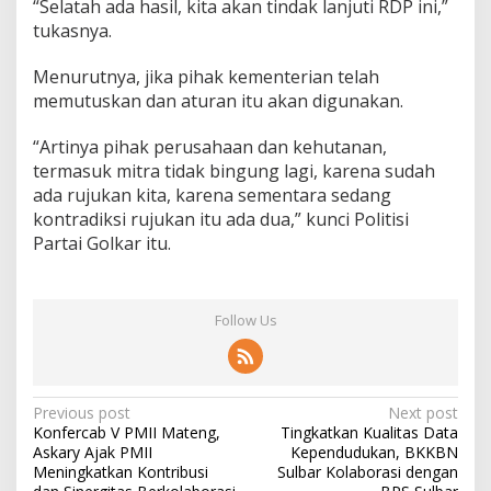
“Selatah ada hasil, kita akan tindak lanjuti RDP ini,”
tukasnya.
Menurutnya, jika pihak kementerian telah
memutuskan dan aturan itu akan digunakan.
“Artinya pihak perusahaan dan kehutanan,
termasuk mitra tidak bingung lagi, karena sudah
ada rujukan kita, karena sementara sedang
kontradiksi rujukan itu ada dua,” kunci Politisi
Partai Golkar itu.
Follow Us
P
Previous post
Next post
Konfercab V PMII Mateng,
Tingkatkan Kualitas Data
o
Askary Ajak PMII
Kependudukan, BKKBN
s
Meningkatkan Kontribusi
Sulbar Kolaborasi dengan