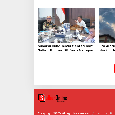
Resmi Luncurkan Aplikasi SIPAKDE
Derajat,
Suhardi Duka Temui Menteri KKP:
Prakiraa
Sulbar Boyong 28 Desa Nelayan
Hari Ini:
Hingga Kapal 30 GT
Polman T
Copyright 2026. Allright Resserved
Tentang Ka