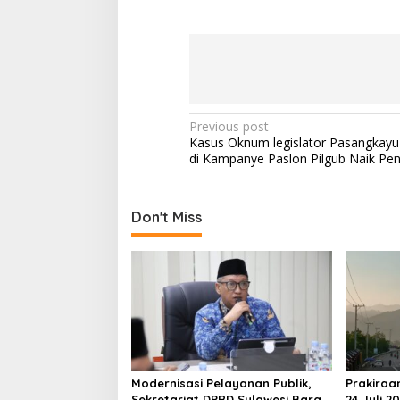
P
Previous post
Kasus Oknum legislator Pasangkayu
o
di Kampanye Paslon Pilgub Naik Pen
s
t
Don't Miss
n
a
v
i
g
a
t
Modernisasi Pelayanan Publik,
Prakiraa
Sekretariat DPRD Sulawesi Barat
24 Juli 2