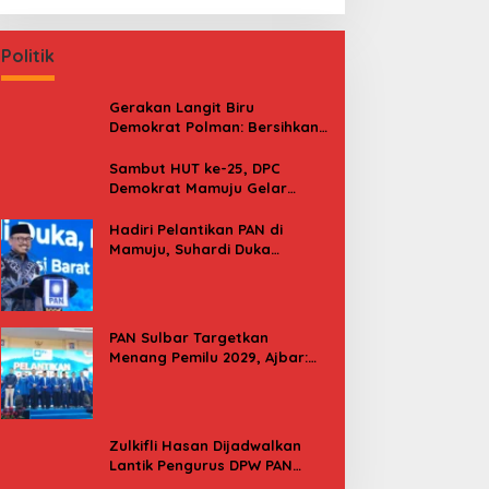
Politik
Gerakan Langit Biru
Demokrat Polman: Bersihkan
Pantai, Cek Kesehatan dan
Donor Darah
Sambut HUT ke-25, DPC
Demokrat Mamuju Gelar
Baksos Gerakan Langit Biru
Indonesia Asri
Hadiri Pelantikan PAN di
Mamuju, Suhardi Duka
Kenang 2 Kali Diusung Jadi
Bupati
PAN Sulbar Targetkan
Menang Pemilu 2029, Ajbar:
Bagi Kami, Februari 2029 Itu
Besok
Zulkifli Hasan Dijadwalkan
Lantik Pengurus DPW PAN
Sulbar, Usung Agenda “Satu