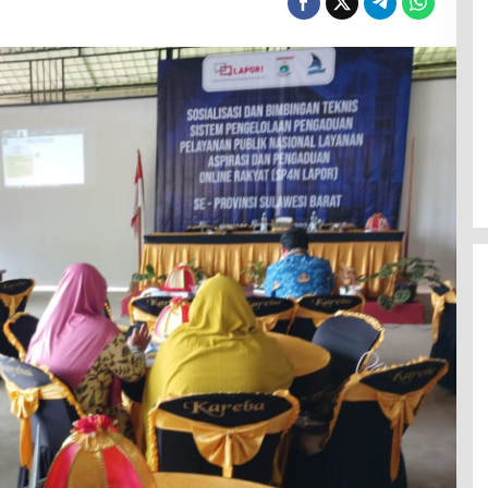
Efektif Cegah Kemacetan BBM,
Pos Pantau Polresta Mamuju
Amankan Jalur SPBU Kali Mamuju