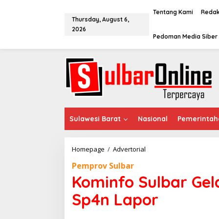
S
k
Tentang Kami
Redak
Thursday, August 6,
i
2026
p
Pedoman Media Siber
t
o
c
o
n
t
e
n
t
Sulawesi Barat
Nasional
Pemerintah
Homepage
/
Advertorial
K
o
Pemprov Sulbar
m
i
Kominfo Sulbar Gel
n
f
Sp4n Lapor
o
S