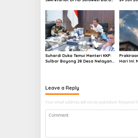
i
Resmi Luncurkan Aplikasi SIPAKDE
Derajat,
o
n
Suhardi Duka Temui Menteri KKP:
Prakiraa
Sulbar Boyong 28 Desa Nelayan
Hari Ini:
Hingga Kapal 30 GT
Polman T
Leave a Reply
Your email address will not be published.
Required f