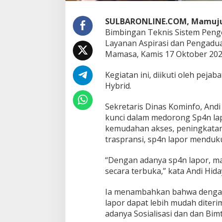
g
u
n
SULBARONLINE.COM, Mamuj
a
Bimbingan Teknis Sistem Peng
a
Layanan Aspirasi dan Pengadua
n
Mamasa, Kamis 17 Oktober 202
S
p
4
Kegiatan ini, diikuti oleh pej
n
Hybrid.
L
a
Sekretaris Dinas Kominfo, And
p
kunci dalam medorong Sp4n lapo
o
r
kemudahan akses, peningkatan 
traspransi, sp4n lapor menduk
“Dengan adanya sp4n lapor, m
secara terbuka,” kata Andi Hida
Ia menambahkan bahwa dengan 
lapor dapat lebih mudah diter
adanya Sosialisasi dan dan Bim