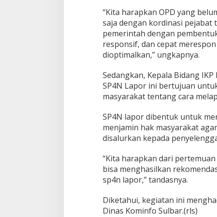
“Kita harapkan OPD yang belum
saja dengan kordinasi pejabat 
pemerintah dengan pembentuk
responsif, dan cepat merespon 
dioptimalkan,” ungkapnya.
Sedangkan, Kepala Bidang IKP 
SP4N Lapor ini bertujuan un
masyarakat tentang cara melap
SP4N lapor dibentuk untuk mer
menjamin hak masyarakat agar
disalurkan kepada penyelengg
“Kita harapkan dari pertemuan i
bisa menghasilkan rekomendasi
sp4n lapor,” tandasnya.
Diketahui, kegiatan ini meng
Dinas Kominfo Sulbar.(rls)