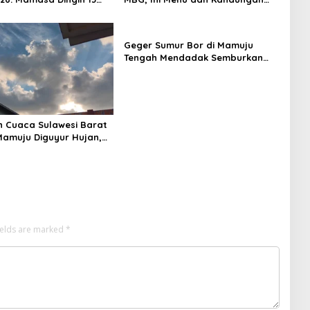
 Daerah Pesisir Cerah
Gizinya
Geger Sumur Bor di Mamuju
Tengah Mendadak Semburkan
Lumpur dan Suara Gemuruh,
Warga Panik
n Cuaca Sulawesi Barat
 Mamuju Diguyur Hujan,
erapkan Suhu Terpanas
ields are marked
*