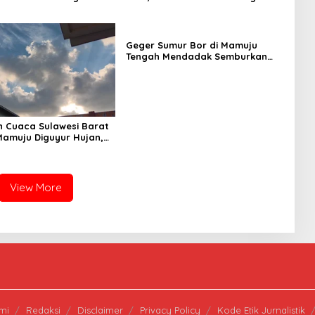
 Daerah Pesisir Cerah
Gizinya
Geger Sumur Bor di Mamuju
Tengah Mendadak Semburkan
Lumpur dan Suara Gemuruh,
Warga Panik
n Cuaca Sulawesi Barat
 Mamuju Diguyur Hujan,
erapkan Suhu Terpanas
View More
mi
Redaksi
Disclaimer
Privacy Policy
Kode Etik Jurnalistik