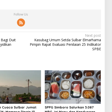
Follow Us
Next post
 Bagi Duit
Kasubag Umum Setda Sulbar Elmarhama
yidikan
Pimpin Rapat Evaluasi Penilaian 25 Indikator
SPBE
n Cuaca Sulbar Jumat
SPPG Simboro Salurkan 3.087
026: Mamasa Dingin 13
MBG, Ini Menu dan Kandungan