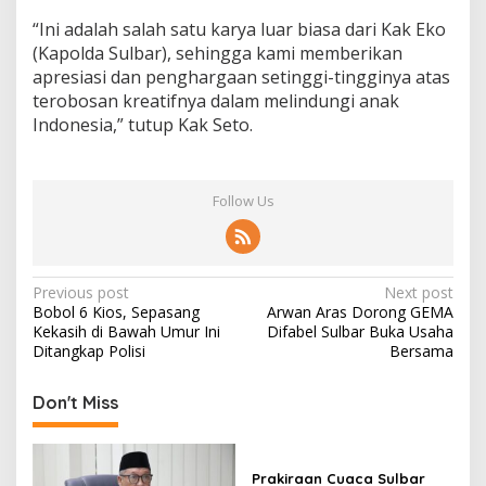
“Ini adalah salah satu karya luar biasa dari Kak Eko
(Kapolda Sulbar), sehingga kami memberikan
apresiasi dan penghargaan setinggi-tingginya atas
terobosan kreatifnya dalam melindungi anak
Indonesia,” tutup Kak Seto.
Follow Us
P
Previous post
Next post
Bobol 6 Kios, Sepasang
Arwan Aras Dorong GEMA
o
Kekasih di Bawah Umur Ini
Difabel Sulbar Buka Usaha
s
Ditangkap Polisi
Bersama
t
Don't Miss
n
a
v
Prakiraan Cuaca Sulbar