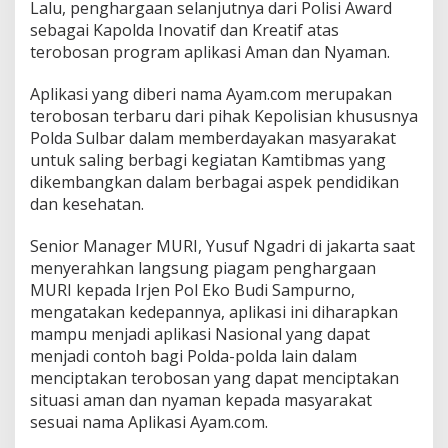
Lalu, penghargaan selanjutnya dari Polisi Award
h
sebagai Kapolda Inovatif dan Kreatif atas
S
a
terobosan program aplikasi Aman dan Nyaman.
t
u
Aplikasi yang diberi nama Ayam.com merupakan
n
terobosan terbaru dari pihak Kepolisian khususnya
y
Polda Sulbar dalam memberdayakan masyarakat
a
d
untuk saling berbagi kegiatan Kamtibmas yang
a
dikembangkan dalam berbagai aspek pendidikan
r
dan kesehatan.
i
M
Senior Manager MURI, Yusuf Ngadri di jakarta saat
U
R
menyerahkan langsung piagam penghargaan
I
MURI kepada Irjen Pol Eko Budi Sampurno,
mengatakan kedepannya, aplikasi ini diharapkan
mampu menjadi aplikasi Nasional yang dapat
menjadi contoh bagi Polda-polda lain dalam
menciptakan terobosan yang dapat menciptakan
situasi aman dan nyaman kepada masyarakat
sesuai nama Aplikasi Ayam.com.