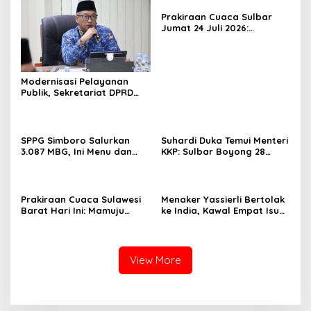
Prakiraan Cuaca Sulbar
Jumat 24 Juli 2026:
Mamasa Dingin 13 Derajat,
Daerah Pesisir Cerah
Modernisasi Pelayanan
Publik, Sekretariat DPRD
Sulawesi Barat Resmi
Luncurkan Aplikasi SIPAKDE
SPPG Simboro Salurkan
Suhardi Duka Temui Menteri
3.087 MBG, Ini Menu dan
KKP: Sulbar Boyong 28
Kandungan Gizinya
Desa Nelayan Hingga
Kapal 30 GT
Prakiraan Cuaca Sulawesi
Menaker Yassierli Bertolak
Barat Hari Ini: Mamuju
ke India, Kawal Empat Isu
Diguyur Hujan, Polman
Strategis di Forum BRICS
Terapkan Suhu Terpanas
View More