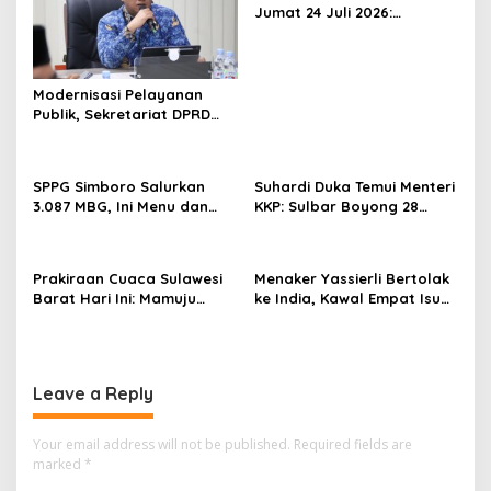
Jumat 24 Juli 2026:
i
Mamasa Dingin 13 Derajat,
g
Daerah Pesisir Cerah
a
Modernisasi Pelayanan
t
Publik, Sekretariat DPRD
Sulawesi Barat Resmi
i
Luncurkan Aplikasi SIPAKDE
o
SPPG Simboro Salurkan
Suhardi Duka Temui Menteri
n
3.087 MBG, Ini Menu dan
KKP: Sulbar Boyong 28
Kandungan Gizinya
Desa Nelayan Hingga
Kapal 30 GT
Prakiraan Cuaca Sulawesi
Menaker Yassierli Bertolak
Barat Hari Ini: Mamuju
ke India, Kawal Empat Isu
Diguyur Hujan, Polman
Strategis di Forum BRICS
Terapkan Suhu Terpanas
Leave a Reply
Your email address will not be published.
Required fields are
marked
*