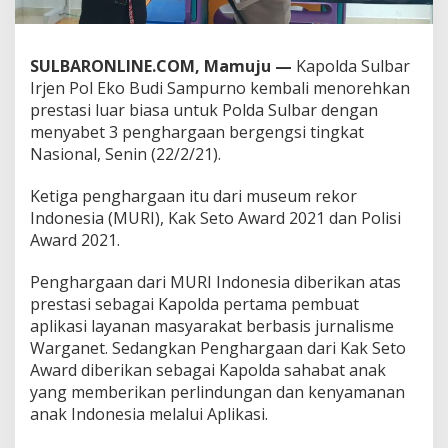
P
e
n
SULBARONLINE.COM, Mamuju —
Kapolda Sulbar
g
h
Irjen Pol Eko Budi Sampurno kembali menorehkan
a
prestasi luar biasa untuk Polda Sulbar dengan
r
menyabet 3 penghargaan bergengsi tingkat
g
Nasional, Senin (22/2/21).
a
a
n
Ketiga penghargaan itu dari museum rekor
S
Indonesia (MURI), Kak Seto Award 2021 dan Polisi
e
Award 2021.
k
a
Penghargaan dari MURI Indonesia diberikan atas
l
i
prestasi sebagai Kapolda pertama pembuat
g
aplikasi layanan masyarakat berbasis jurnalisme
u
Warganet. Sedangkan Penghargaan dari Kak Seto
s
Award diberikan sebagai Kapolda sahabat anak
,
S
yang memberikan perlindungan dan kenyamanan
a
anak Indonesia melalui Aplikasi.
l
a