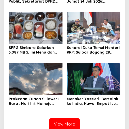
Publik, Sekretariat DPRD
Jumat 24 Juli 2026:
Sulawesi Barat Resmi
Mamasa Dingin 13 Derajat,
Luncurkan Aplikasi SIPAKDE
Daerah Pesisir Cerah
SPPG Simboro Salurkan
Suhardi Duka Temui Menteri
3.087 MBG, Ini Menu dan
KKP: Sulbar Boyong 28
Kandungan Gizinya
Desa Nelayan Hingga
Kapal 30 GT
Prakiraan Cuaca Sulawesi
Menaker Yassierli Bertolak
Barat Hari Ini: Mamuju
ke India, Kawal Empat Isu
Diguyur Hujan, Polman
Strategis di Forum BRICS
Terapkan Suhu Terpanas
View More