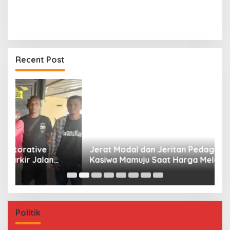
Recent Post
Jerat Modal dan Jeritan Pedagang Ikan TPI
P
Kasiwa Mamuju Saat Harga Melonjak
W
F
Politik