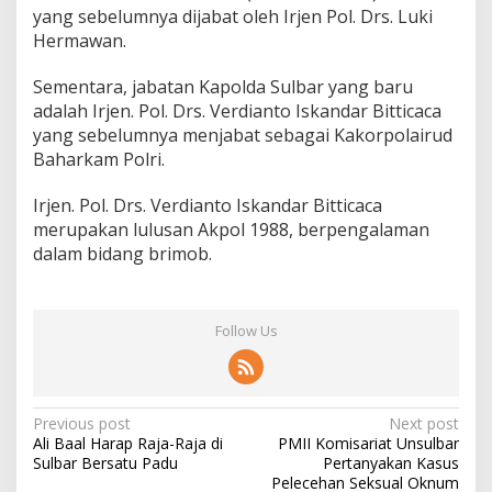
yang sebelumnya dijabat oleh Irjen Pol. Drs. Luki
Hermawan.
Sementara, jabatan Kapolda Sulbar yang baru
adalah Irjen. Pol. Drs. Verdianto Iskandar Bitticaca
yang sebelumnya menjabat sebagai Kakorpolairud
Baharkam Polri.
Irjen. Pol. Drs. Verdianto Iskandar Bitticaca
merupakan lulusan Akpol 1988, berpengalaman
dalam bidang brimob.
Follow Us
P
Previous post
Next post
Ali Baal Harap Raja-Raja di
PMII Komisariat Unsulbar
o
Sulbar Bersatu Padu
Pertanyakan Kasus
s
Pelecehan Seksual Oknum