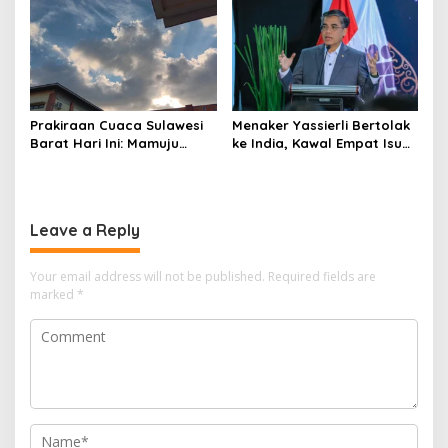
Kapal 30 GT
Prakiraan Cuaca Sulawesi
Menaker Yassierli Bertolak
Barat Hari Ini: Mamuju
ke India, Kawal Empat Isu
Diguyur Hujan, Polman
Strategis di Forum BRICS
Terapkan Suhu Terpanas
Leave a Reply
Your email address will not be published.
Required fields are
marked
*