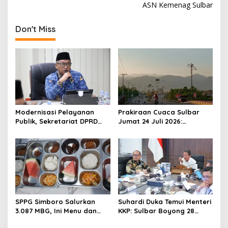
ASN Kemenag Sulbar
t
n
Don't Miss
a
v
i
g
a
t
Modernisasi Pelayanan
Prakiraan Cuaca Sulbar
Publik, Sekretariat DPRD
Jumat 24 Juli 2026:
i
Sulawesi Barat Resmi
Mamasa Dingin 13 Derajat,
o
Luncurkan Aplikasi SIPAKDE
Daerah Pesisir Cerah
n
SPPG Simboro Salurkan
Suhardi Duka Temui Menteri
3.087 MBG, Ini Menu dan
KKP: Sulbar Boyong 28
Kandungan Gizinya
Desa Nelayan Hingga