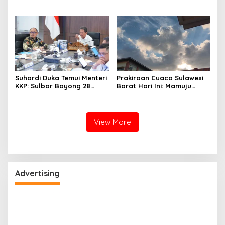
Mamasa Dingin 13 Derajat,
Kandungan Gizinya
Daerah Pesisir Cerah
Suhardi Duka Temui Menteri
Prakiraan Cuaca Sulawesi
KKP: Sulbar Boyong 28
Barat Hari Ini: Mamuju
Desa Nelayan Hingga
Diguyur Hujan, Polman
Kapal 30 GT
Terapkan Suhu Terpanas
View More
Advertising