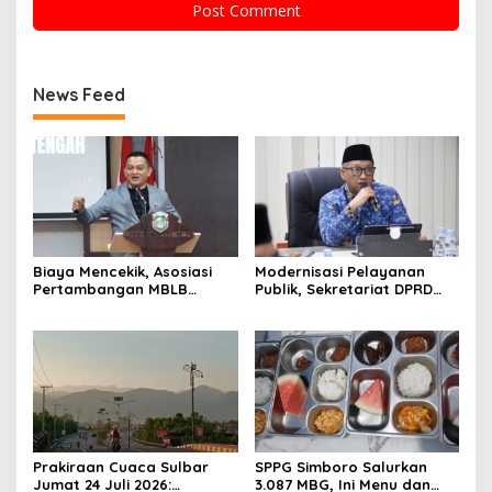
News Feed
Biaya Mencekik, Asosiasi
Modernisasi Pelayanan
Pertambangan MBLB
Publik, Sekretariat DPRD
Sulbar Desak Pemerintah
Sulawesi Barat Resmi
Beri Kelonggaran Regulasi
Luncurkan Aplikasi SIPAKDE
Prakiraan Cuaca Sulbar
SPPG Simboro Salurkan
Jumat 24 Juli 2026:
3.087 MBG, Ini Menu dan