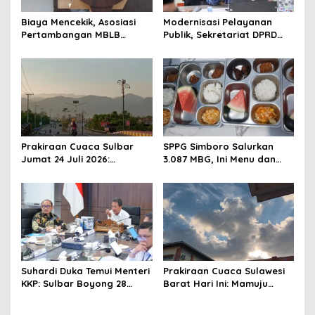
a
Biaya Mencekik, Asosiasi
Modernisasi Pelayanan
t
Pertambangan MBLB
Publik, Sekretariat DPRD
Sulbar Desak Pemerintah
Sulawesi Barat Resmi
i
Beri Kelonggaran Regulasi
Luncurkan Aplikasi SIPAKDE
o
n
Prakiraan Cuaca Sulbar
SPPG Simboro Salurkan
Jumat 24 Juli 2026:
3.087 MBG, Ini Menu dan
Mamasa Dingin 13 Derajat,
Kandungan Gizinya
Daerah Pesisir Cerah
Suhardi Duka Temui Menteri
Prakiraan Cuaca Sulawesi
KKP: Sulbar Boyong 28
Barat Hari Ini: Mamuju
Desa Nelayan Hingga
Diguyur Hujan, Polman
Kapal 30 GT
Terapkan Suhu Terpanas