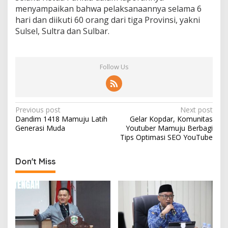
menyampaikan bahwa pelaksanaannya selama 6
hari dan diikuti 60 orang dari tiga Provinsi, yakni
Sulsel, Sultra dan Sulbar.
Follow Us
P
Previous post
Next post
Dandim 1418 Mamuju Latih
Gelar Kopdar, Komunitas
o
Generasi Muda
Youtuber Mamuju Berbagi
s
Tips Optimasi SEO YouTube
t
Don't Miss
n
a
v
i
g