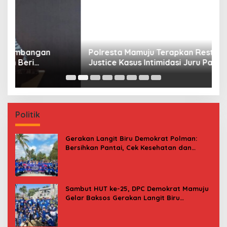
Polresta Mamuju Terapkan Restorative
J
Justice Kasus Intimidasi Juru Parkir Jalan
K
Emmy Saelan
Politik
Gerakan Langit Biru Demokrat Polman:
Bersihkan Pantai, Cek Kesehatan dan
Donor Darah
Sambut HUT ke-25, DPC Demokrat Mamuju
Gelar Baksos Gerakan Langit Biru
Indonesia Asri