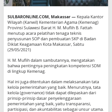
r
M
i
SULBARONLINE.COM, Makassar —
Kepala Kantor
n
t
Wilayah (Kanwil) Kementerian Agama (Kemenag)
a
Provinsi Sulawesi Barat H. M. Muflih B. Fattah
A
menutup acara pelatihan tenaga teknis
S
penyusunan SOP dan pembuatan SKP di Badan
N
H
Diklat Keagamaan Kota Makassar, Sabtu
a
(29/05/2021)
r
u
H. M. Muflih dalam sambutannya, mengatakan
s
bahwa pentingnya peningkatan kompetensi SDM
B
e
di lingkup Kemenag.
r
s
Hal ini juga ditentukan dalam melaksanakan tata
i
kelola pemerintahan yang baik. Menurutnya, tata
k
kelola (governance) tidak dapat dilepaskan dari
a
p
prinsip-prinsip dasar penyelenggaraan
P
pemerintahan yang baik, yaitu transparansi,
D
partisipasi, dan akuntabilitas sebagai unsur utama.
L