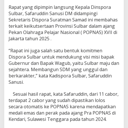
i
Rapat yang dipimpin langsung Kepala Dinspora
s
Sulbar, Safaruddin Sanusi DM didampingi
p
o
Sekretaris Dispora Suratman Samad ini membahas
r
terkait keikutsertaan Provinsi Sulbar dalam ajang
a
Pekan Olahraga Pelajar Nasional ( POPNAS) XVII di
S
Jakarta tahun 2025 .
u
l
b
“Rapat ini juga salah satu bentuk komitmen
a
Dispora Sulbar untuk mendukung visi misi bapak
r
Gubernur dan Bapak Wagub, yaitu Sulbar maju dan
R
sejahtera. Membangun SDM yang unggul dan
a
berkarakter,” kata Kadispora Sulbar, Safaruddin
p
a
Sanusi.
t
d
Sesuai hasil rapat, kata Safaruddin, dari 11 cabor,
e
terdapat 2 cabor yang sudah dipastikan lolos
n
secara otomatis ke POPNAS karena mendapatkan
g
a
medali emas dan perak pada ajang Pra POPNAS di
n
Kendari, Sulawesi Tenggara pada tahun 2024.
P
e