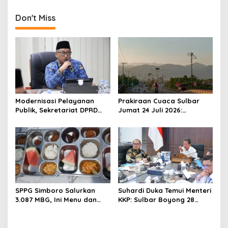
n
Don't Miss
a
v
i
g
a
t
Modernisasi Pelayanan
Prakiraan Cuaca Sulbar
i
Publik, Sekretariat DPRD
Jumat 24 Juli 2026:
o
Sulawesi Barat Resmi
Mamasa Dingin 13 Derajat,
Luncurkan Aplikasi SIPAKDE
Daerah Pesisir Cerah
n
SPPG Simboro Salurkan
Suhardi Duka Temui Menteri
3.087 MBG, Ini Menu dan
KKP: Sulbar Boyong 28
Kandungan Gizinya
Desa Nelayan Hingga
Kapal 30 GT