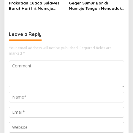
Prakiraan Cuaca Sulawesi
Geger Sumur Bor di
Barat Hari Ini: Mamuju
Mamuju Tengah Mendadak
Diguyur Hujan, Polman
Semburkan Lumpur dan
Terapkan Suhu Terpanas
Suara Gemuruh, Warga
Panik
Leave a Reply
Your email address will not be published.
Required fields are
marked
*