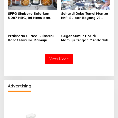
SPPG Simboro Salurkan
Suhardi Duka Temui Menteri
3.087 MBG, Ini Menu dan
KKP: Sulbar Boyong 28
Kandungan Gizinya
Desa Nelayan Hingga
Kapal 30 GT
Prakiraan Cuaca Sulawesi
Geger Sumur Bor di
Barat Hari Ini: Mamuju
Mamuju Tengah Mendadak
Diguyur Hujan, Polman
Semburkan Lumpur dan
Terapkan Suhu Terpanas
Suara Gemuruh, Warga
Panik
View More
Advertising