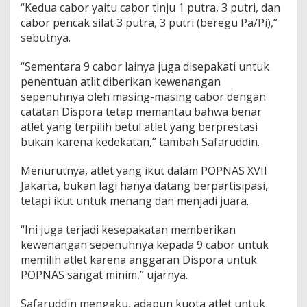
“Kedua cabor yaitu cabor tinju 1 putra, 3 putri, dan
n
cabor pencak silat 3 putra, 3 putri (beregu Pa/Pi),”
g
u
sebutnya.
r
u
“Sementara 9 cabor lainya juga disepakati untuk
s
penentuan atlit diberikan kewenangan
1
sepenuhnya oleh masing-masing cabor dengan
1
C
catatan Dispora tetap memantau bahwa benar
a
atlet yang terpilih betul atlet yang berprestasi
b
bukan karena kedekatan,” tambah Safaruddin.
o
r
Menurutnya, atlet yang ikut dalam POPNAS XVII
Jakarta, bukan lagi hanya datang berpartisipasi,
tetapi ikut untuk menang dan menjadi juara.
“Ini juga terjadi kesepakatan memberikan
kewenangan sepenuhnya kepada 9 cabor untuk
memilih atlet karena anggaran Dispora untuk
POPNAS sangat minim,” ujarnya.
Safaruddin mengaku, adapun kuota atlet untuk