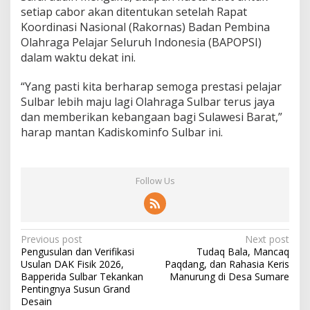
setiap cabor akan ditentukan setelah Rapat
Koordinasi Nasional (Rakornas) Badan Pembina
Olahraga Pelajar Seluruh Indonesia (BAPOPSI)
dalam waktu dekat ini.
“Yang pasti kita berharap semoga prestasi pelajar
Sulbar lebih maju lagi Olahraga Sulbar terus jaya
dan memberikan kebangaan bagi Sulawesi Barat,”
harap mantan Kadiskominfo Sulbar ini.
Follow Us
P
Previous post
Next post
Pengusulan dan Verifikasi
Tudaq Bala, Mancaq
o
Usulan DAK Fisik 2026,
Paqdang, dan Rahasia Keris
s
Bapperida Sulbar Tekankan
Manurung di Desa Sumare
Pentingnya Susun Grand
t
Desain