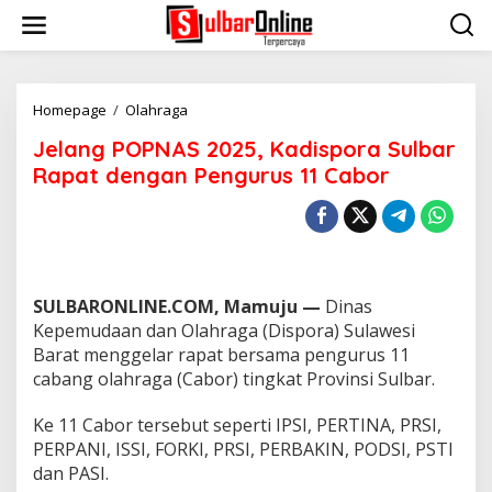
S
k
i
p
t
o
Homepage
/
Olahraga
J
c
e
Jelang POPNAS 2025, Kadispora Sulbar
o
l
n
a
Rapat dengan Pengurus 11 Cabor
t
n
e
g
n
P
t
O
P
N
SULBARONLINE.COM, Mamuju —
Dinas
A
S
Kepemudaan dan Olahraga (Dispora) Sulawesi
2
Barat menggelar rapat bersama pengurus 11
0
cabang olahraga (Cabor) tingkat Provinsi Sulbar.
2
5
Ke 11 Cabor tersebut seperti IPSI, PERTINA, PRSI,
,
K
PERPANI, ISSI, FORKI, PRSI, PERBAKIN, PODSI, PSTI
a
dan PASI.
d