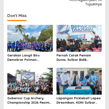
s
Tujuannya
t
n
Don't Miss
a
v
i
g
a
t
Gerakan Langit Biru
Pernah Cetak Pemain
Demokrat Polman:
Dunia, Sulbar Bidik
i
Bersihkan Pantai, Cek
Kebangkitan Takraw via
o
Kesehatan dan Donor
Liga Regional Sulawesi
Darah
n
Gubernur Cup Archery
Lapangan Pickleball Lapeo
Championship 2026 Resmi
Diresmikan, KONI Sulbar
Dibuka, 8 Provinsi Ikut
Sebut Olahraga Ini Kian