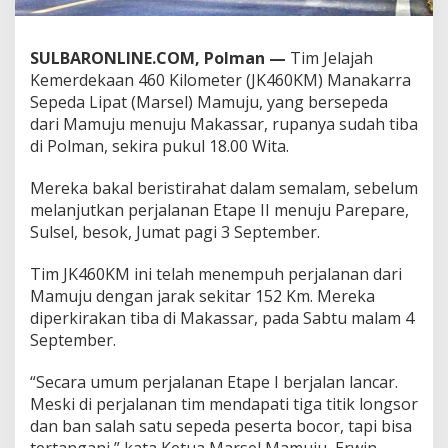
0
K
M
SULBARONLINE.COM, Polman —
Tim Jelajah
T
Kemerdekaan 460 Kilometer (JK460KM) Manakarra
i
Sepeda Lipat (Marsel) Mamuju, yang bersepeda
b
a
dari Mamuju menuju Makassar, rupanya sudah tiba
d
di Polman, sekira pukul 18.00 Wita.
i
P
Mereka bakal beristirahat dalam semalam, sebelum
o
melanjutkan perjalanan Etape II menuju Parepare,
l
m
Sulsel, besok, Jumat pagi 3 September.
a
n
Tim JK460KM ini telah menempuh perjalanan dari
Mamuju dengan jarak sekitar 152 Km. Mereka
diperkirakan tiba di Makassar, pada Sabtu malam 4
September.
“Secara umum perjalanan Etape I berjalan lancar.
Meski di perjalanan tim mendapati tiga titik longsor
dan ban salah satu sepeda peserta bocor, tapi bisa
tertangani,” kata Ketua Marsel Mamuju, Erwin