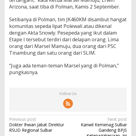
Arizona, saat tiba di Polman, Kamis 2 September.
Setibanya di Polman, tim JK460KM disambut hangat
komunitas sepeda lipat Polewali atau dikenal
dengan Akta Snowly. Pesepeda yang ikut dalam
Etape I tersebut terdiri dari delapan orang. Lima
orang dari Marsel Mamuju, dua orang dari PSC
Tinambung dan satu orang dari SLIM.
“Juga ada teman-teman Marsel yang di Polman,”
pungkasnya.
Follow Us
P
Previous post
Next post
Dokter Ihwan Jabat Direktur
Kanwil Kemenag Sulbar
o
RSUD Regional Sulbar
Gandeng BPJS
Ketenagakerjaan, Ini