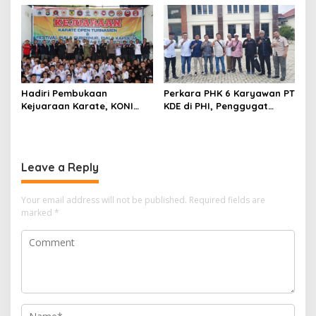
Berlaga
Diminati Masyarakat
Hadiri Pembukaan
Perkara PHK 6 Karyawan PT
Kejuaraan Karate, KONI
KDE di PHI, Penggugat
Sulbar Dorong Lahirnya
Hadirkan 3 Saksi
Atlet Berprestasi Sulbar
Leave a Reply
Your email address will not be published.
Required fields are
marked
*