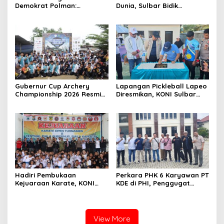
Demokrat Polman:
Dunia, Sulbar Bidik
Bersihkan Pantai, Cek
Kebangkitan Takraw via
Kesehatan dan Donor
Liga Regional Sulawesi
Darah
Gubernur Cup Archery
Lapangan Pickleball Lapeo
Championship 2026 Resmi
Diresmikan, KONI Sulbar
Dibuka, 8 Provinsi Ikut
Sebut Olahraga Ini Kian
Berlaga
Diminati Masyarakat
Hadiri Pembukaan
Perkara PHK 6 Karyawan PT
Kejuaraan Karate, KONI
KDE di PHI, Penggugat
Sulbar Dorong Lahirnya
Hadirkan 3 Saksi
Atlet Berprestasi Sulbar
View More