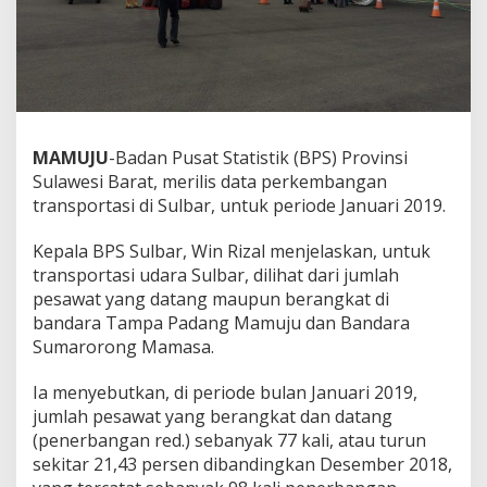
t
a
s
i
U
d
a
r
MAMUJU
-Badan Pusat Statistik (BPS) Provinsi
a
Sulawesi Barat, merilis data perkembangan
S
transportasi di Sulbar, untuk periode Januari 2019.
u
l
b
Kepala BPS Sulbar, Win Rizal menjelaskan, untuk
a
transportasi udara Sulbar, dilihat dari jumlah
r
pesawat yang datang maupun berangkat di
M
bandara Tampa Padang Mamuju dan Bandara
e
Sumarorong Mamasa.
n
u
r
Ia menyebutkan, di periode bulan Januari 2019,
u
jumlah pesawat yang berangkat dan datang
n
(penerbangan red.) sebanyak 77 kali, atau turun
sekitar 21,43 persen dibandingkan Desember 2018,