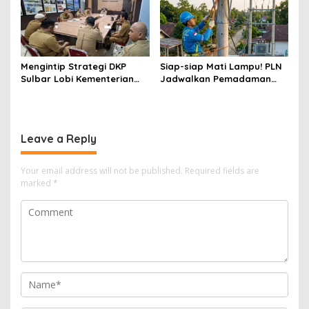
Mengintip Strategi DKP
Siap-siap Mati Lampu! PLN
Sulbar Lobi Kementerian
Jadwalkan Pemadaman
dan Australia untuk Pacu
Listrik Masif di Mamuju
Sektor Kelautan
Tengah Mulai Besok
Leave a Reply
Your email address will not be published.
Required fields are
marked
*