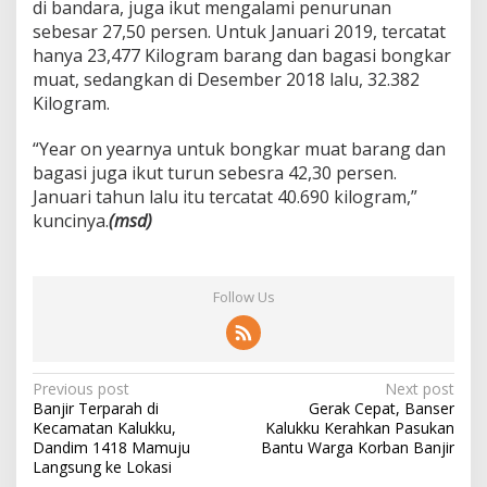
di bandara, juga ikut mengalami penurunan
sebesar 27,50 persen. Untuk Januari 2019, tercatat
hanya 23,477 Kilogram barang dan bagasi bongkar
muat, sedangkan di Desember 2018 lalu, 32.382
Kilogram.
“Year on yearnya untuk bongkar muat barang dan
bagasi juga ikut turun sebesra 42,30 persen.
Januari tahun lalu itu tercatat 40.690 kilogram,”
kuncinya.
(msd)
Follow Us
P
Previous post
Next post
Banjir Terparah di
Gerak Cepat, Banser
o
Kecamatan Kalukku,
Kalukku Kerahkan Pasukan
s
Dandim 1418 Mamuju
Bantu Warga Korban Banjir
Langsung ke Lokasi
t