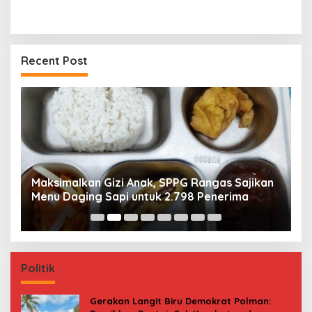
Recent Post
Maksimalkan Gizi Anak, SPPG Rangas Sajikan
P
Menu Daging Sapi untuk 2.798 Penerima
P
B
Politik
Gerakan Langit Biru Demokrat Polman: