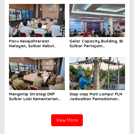
SPBU Kali Mamuju
Justru Melonjak 149 Persen
Pacu Kesejahteraan
Gelar Capacity Building, BI
Nelayan, Sulbar Kebut
Sulbar Pertajam
Program Kampung Nelayan
Kemampuan Jurnalis Lokal
Merah Putih dan Bantuan
Kapal
Mengintip Strategi DKP
Siap-siap Mati Lampu! PLN
Sulbar Lobi Kementerian
Jadwalkan Pemadaman
dan Australia untuk Pacu
Listrik Masif di Mamuju
Sektor Kelautan
Tengah Mulai Besok
View More