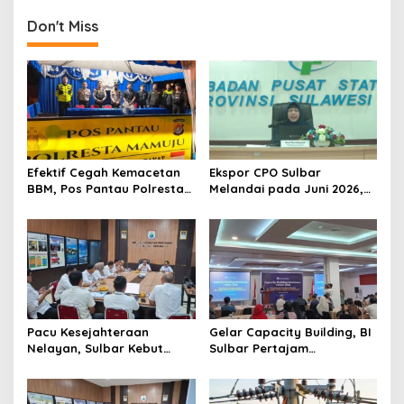
n
Don't Miss
a
v
i
g
a
t
Efektif Cegah Kemacetan
Ekspor CPO Sulbar
BBM, Pos Pantau Polresta
Melandai pada Juni 2026,
i
Mamuju Amankan Jalur
Pengiriman ke Filipina
o
SPBU Kali Mamuju
Justru Melonjak 149 Persen
n
Pacu Kesejahteraan
Gelar Capacity Building, BI
Nelayan, Sulbar Kebut
Sulbar Pertajam
Program Kampung Nelayan
Kemampuan Jurnalis Lokal
Merah Putih dan Bantuan
Kapal