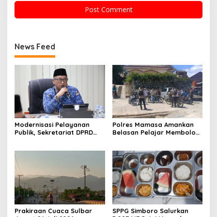
News Feed
Modernisasi Pelayanan
Polres Mamasa Amankan
Publik, Sekretariat DPRD
Belasan Pelajar Membolos
Sulawesi Barat Resmi
di Lembang Banggo,
Luncurkan Aplikasi SIPAKDE
Langsung Diantar Kembali
ke Sekolah
Prakiraan Cuaca Sulbar
SPPG Simboro Salurkan