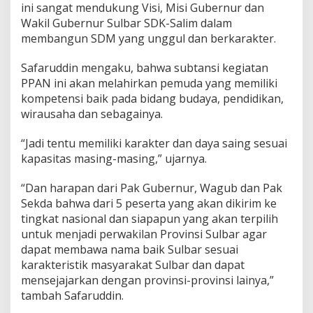
ini sangat mendukung Visi, Misi Gubernur dan
a
Wakil Gubernur Sulbar SDK-Salim dalam
r
u
membangun SDM yang unggul dan berkarakter.
n
t
Safaruddin mengaku, bahwa subtansi kegiatan
u
PPAN ini akan melahirkan pemuda yang memiliki
k
kompetensi baik pada bidang budaya, pendidikan,
P
r
wirausaha dan sebagainya.
o
g
“Jadi tentu memiliki karakter dan daya saing sesuai
r
kapasitas masing-masing,” ujarnya.
a
m
A
“Dan harapan dari Pak Gubernur, Wagub dan Pak
u
Sekda bahwa dari 5 peserta yang akan dikirim ke
s
tingkat nasional dan siapapun yang akan terpilih
t
untuk menjadi perwakilan Provinsi Sulbar agar
r
dapat membawa nama baik Sulbar sesuai
a
l
karakteristik masyarakat Sulbar dan dapat
i
mensejajarkan dengan provinsi-provinsi lainya,”
a
tambah Safaruddin.