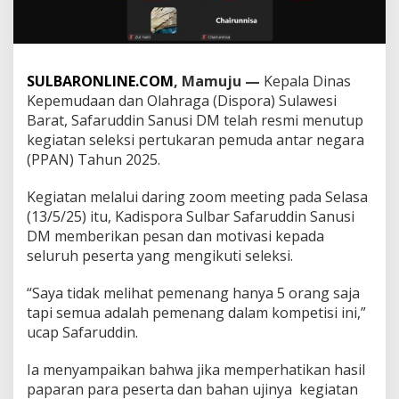
a
r
a
n
P
SULBARONLINE.COM
, Mamuju —
Kepala Dinas
e
Kepemudaan dan Olahraga (Dispora) Sulawesi
m
Barat, Safaruddin Sanusi DM telah resmi menutup
u
kegiatan seleksi pertukaran pemuda antar negara
d
a
(PPAN) Tahun 2025.
A
n
Kegiatan melalui daring zoom meeting pada Selasa
t
(13/5/25) itu, Kadispora Sulbar Safaruddin Sanusi
a
DM memberikan pesan dan motivasi kepada
r
N
seluruh peserta yang mengikuti seleksi.
e
g
“Saya tidak melihat pemenang hanya 5 orang saja
a
tapi semua adalah pemenang dalam kompetisi ini,”
r
ucap Safaruddin.
a
S
u
Ia menyampaikan bahwa jika memperhatikan hasil
l
paparan para peserta dan bahan ujinya kegiatan
b