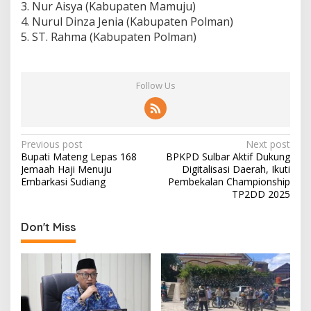
3. Nur Aisya (Kabupaten Mamuju)
4. Nurul Dinza Jenia (Kabupaten Polman)
5. ST. Rahma (Kabupaten Polman)
Follow Us
P
Previous post
Next post
Bupati Mateng Lepas 168
BPKPD Sulbar Aktif Dukung
o
Jemaah Haji Menuju
Digitalisasi Daerah, Ikuti
s
Embarkasi Sudiang
Pembekalan Championship
TP2DD 2025
t
n
Don't Miss
a
v
i
g