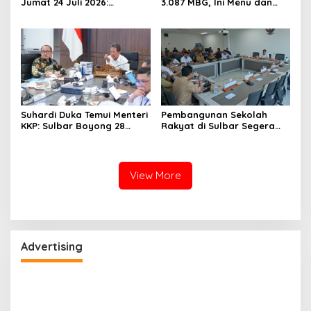
Jumat 24 Juli 2026:
3.087 MBG, Ini Menu dan
Mamasa Dingin 13 Derajat,
Kandungan Gizinya
Daerah Pesisir Cerah
Suhardi Duka Temui Menteri
Pembangunan Sekolah
KKP: Sulbar Boyong 28
Rakyat di Sulbar Segera
Desa Nelayan Hingga
Dimulai, DPRD Sediakan
Kapal 30 GT
Rp550 Juta untuk Dokumen
Lingkungan
View More
Advertising