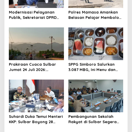
a
t
Modernisasi Pelayanan
Polres Mamasa Amankan
Publik, Sekretariat DPRD
Belasan Pelajar Membolos
i
Sulawesi Barat Resmi
di Lembang Banggo,
o
Luncurkan Aplikasi SIPAKDE
Langsung Diantar Kembali
ke Sekolah
n
Prakiraan Cuaca Sulbar
SPPG Simboro Salurkan
Jumat 24 Juli 2026:
3.087 MBG, Ini Menu dan
Mamasa Dingin 13 Derajat,
Kandungan Gizinya
Daerah Pesisir Cerah
Suhardi Duka Temui Menteri
Pembangunan Sekolah
KKP: Sulbar Boyong 28
Rakyat di Sulbar Segera
Desa Nelayan Hingga
Dimulai, DPRD Sediakan