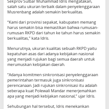
Sekprov Sulbar Muhammad Idris mengatakan,
2
salah satu ukuran terbaik dalam penyelenggaraan
0
Musrenbang adalah semakin berkualitas.
2
4
P
“Kami dari provinsi sepakat, kabupaten memang
o
harus semakin bisa memastikan bahwa rumusan-
l
rumusan RKPD dari tahun ke tahun harus semakin
m
berkualitas,” kata Idris.
a
n
H
Menurutnya, ukuran kualitas sebuah RKPD yaitu
a
kepatuhan asas dari adanya kebijakan nasional
r
yang menjadi rujukan bagi semua daerah untuk
u
merumuskan kebijakan daerah.
s
S
e
“Adanya komitmen sinkronisasi penyelenggaraan
m
pemerintahan termasuk juga sinkronisasi
a
perencanaan. Jadi rujukan sinkronisasi itu adalah
k
seberapa kuat Polewali Mandar menerjemahkan
i
n
apa yang menjadi kebijakan nasional,” ujar Idris.
B
e
Sehubungan hal tersebut, Idris menekankan
r