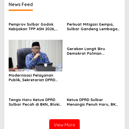
News Feed
Pemprov Sulbar Godok
Perkuat Mitigasi Gempa,
Kebijakan TPP ASN 2026,
Sulbar Gandeng Lembaga
Sekda Tekankan Aspek
Jepang Pasang
Kemampuan Fiskal
Seismometer Canggih di
Kantor Gubernur
Gerakan Langit Biru
Demokrat Polman:
Bersihkan Pantai, Cek
Kesehatan dan Donor
Darah
Modernisasi Pelayanan
Publik, Sekretariat DPRD
Sulawesi Barat Resmi
Luncurkan Aplikasi SIPAKDE
Tangis Haru Ketua DPRD
Ketua DPRD Sulbar
Sulbar Pecah di BKN, Blokir
Menangis Penuh Haru, BKN
Layanan ASN 6 Kabupaten
Akhirnya Buka Blokir
Resmi Dicabut
Layanan ASN di 6
Kabupaten di Sulbar
View More