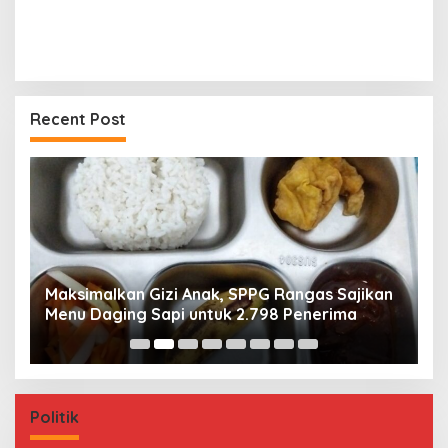
Recent Post
Maksimalkan Gizi Anak, SPPG Rangas Sajikan
P
Menu Daging Sapi untuk 2.798 Penerima
P
B
Politik