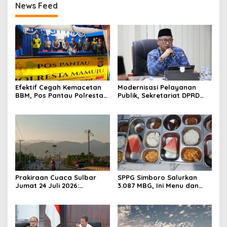
News Feed
Efektif Cegah Kemacetan
Modernisasi Pelayanan
BBM, Pos Pantau Polresta
Publik, Sekretariat DPRD
Mamuju Amankan Jalur
Sulawesi Barat Resmi
SPBU Kali Mamuju
Luncurkan Aplikasi SIPAKDE
Prakiraan Cuaca Sulbar
SPPG Simboro Salurkan
Jumat 24 Juli 2026:
3.087 MBG, Ini Menu dan
Mamasa Dingin 13 Derajat,
Kandungan Gizinya
Daerah Pesisir Cerah