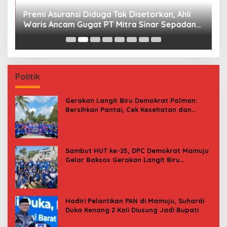
Premi Asuransi Diduga Tak Disetorkan, Ahli
S
Waris Ancam Gugat PT Mitra Sinar Sepadan
Gr
Finance ke PN Mamuju
Politik
Gerakan Langit Biru Demokrat Polman:
Bersihkan Pantai, Cek Kesehatan dan
Donor Darah
Sambut HUT ke-25, DPC Demokrat Mamuju
Gelar Baksos Gerakan Langit Biru
Indonesia Asri
Hadiri Pelantikan PAN di Mamuju, Suhardi
Duka Kenang 2 Kali Diusung Jadi Bupati