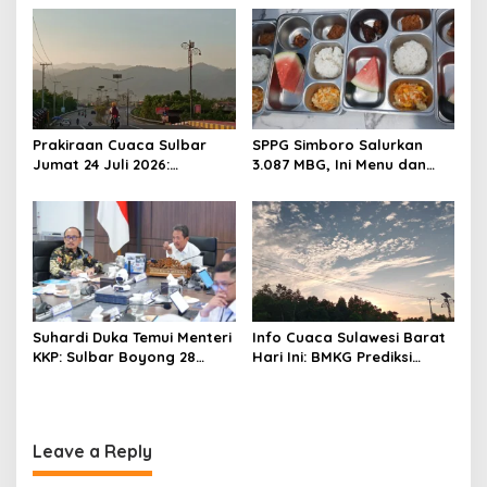
i
SPBU Kali Mamuju
Luncurkan Aplikasi SIPAKDE
o
n
Prakiraan Cuaca Sulbar
SPPG Simboro Salurkan
Jumat 24 Juli 2026:
3.087 MBG, Ini Menu dan
Mamasa Dingin 13 Derajat,
Kandungan Gizinya
Daerah Pesisir Cerah
Suhardi Duka Temui Menteri
Info Cuaca Sulawesi Barat
KKP: Sulbar Boyong 28
Hari Ini: BMKG Prediksi
Desa Nelayan Hingga
Seluruh Wilayah Berawan
Kapal 30 GT
Leave a Reply