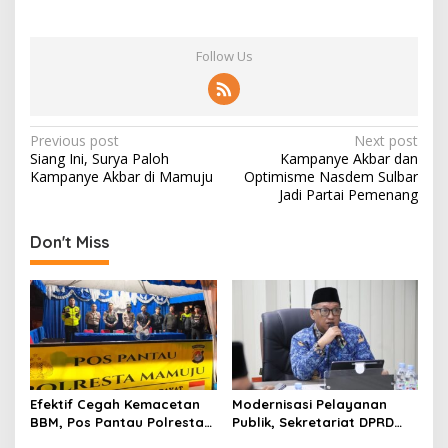
Follow Us
P
Previous post
Next post
Siang Ini, Surya Paloh
Kampanye Akbar dan
o
Kampanye Akbar di Mamuju
Optimisme Nasdem Sulbar
s
Jadi Partai Pemenang
t
Don't Miss
n
a
v
i
g
a
Efektif Cegah Kemacetan
Modernisasi Pelayanan
t
BBM, Pos Pantau Polresta
Publik, Sekretariat DPRD
Mamuju Amankan Jalur
Sulawesi Barat Resmi