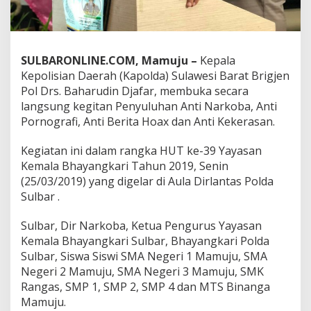
a
n
g
k
a
SULBARONLINE.COM, Mamuju –
Kepala
r
Kepolisian Daerah (Kapolda) Sulawesi Barat Brigjen
i
Pol Drs. Baharudin Djafar, membuka secara
,
langsung kegitan Penyuluhan Anti Narkoba, Anti
B
Pornografi, Anti Berita Hoax dan Anti Kekerasan.
e
g
i
Kegiatan ini dalam rangka HUT ke-39 Yayasan
n
Kemala Bhayangkari Tahun 2019, Senin
i
(25/03/2019) yang digelar di Aula Dirlantas Polda
P
Sulbar .
e
s
a
Sulbar, Dir Narkoba, Ketua Pengurus Yayasan
n
Kemala Bhayangkari Sulbar, Bhayangkari Polda
K
Sulbar, Siswa Siswi SMA Negeri 1 Mamuju, SMA
a
Negeri 2 Mamuju, SMA Negeri 3 Mamuju, SMK
p
o
Rangas, SMP 1, SMP 2, SMP 4 dan MTS Binanga
l
Mamuju.
d