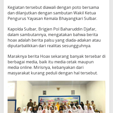
a
Kegiatan tersebut diawali dengan poto bersama
S
dan dilanjutkan dengan sambutan Wakil Ketua
u
l
Pengurus Yayasan Kemala Bhayangkari Sulbar.
b
a
Kapolda Sulbar, Brigjen Pol Baharuddin Djafar,
r
dalam sambutannya, mengatakan bahwa berita
hoax adalah berita palsu yang diada-adakan atau
diputarbalikkan dari realitas sesungguhnya.
Maraknya berita Hoax sekarang banyak tersebar di
berbagai media, baik itu media cetak maupun
media online. Mirisnya, kebanyakan dari
masyarakat kurang peduli dengan hal tersebut.