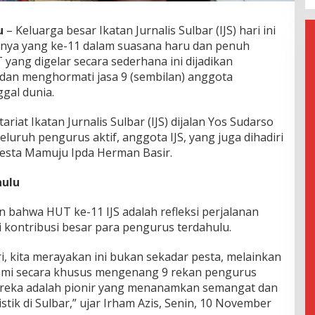
u
– Keluarga besar Ikatan Jurnalis Sulbar (IJS) hari ini
nnya yang ke-11 dalam suasana haru dan penuh
ang digelar secara sederhana ini dijadikan
n menghormati jasa 9 (sembilan) anggota
gal dunia.
ariat Ikatan Jurnalis Sulbar (IJS) dijalan Yos Sudarso
seluruh pengurus aktif, anggota IJS, yang juga dihadiri
resta Mamuju Ipda Herman Basir.
hulu
 bahwa HUT ke-11 IJS adalah refleksi perjalanan
ri kontribusi besar para pengurus terdahulu.
ri, kita merayakan ini bukan sekadar pesta, melainkan
, kami secara khusus mengenang 9 rekan pengurus
Mereka adalah pionir yang menanamkan semangat dan
stik di Sulbar,” ujar Irham Azis, Senin, 10 November