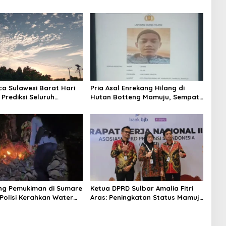
ca Sulawesi Barat Hari
Pria Asal Enrekang Hilang di
 Prediksi Seluruh
Hutan Botteng Mamuju, Sempat
 Berawan
Kirim SMS Kelaparan ke Istri
ng Pemukiman di Sumare
Ketua DPRD Sulbar Amalia Fitri
Polisi Kerahkan Water
Aras: Peningkatan Status Mamuju
inakkan Karhutla
Adalah Lompatan Mutlak