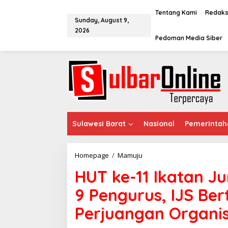
S
k
Tentang Kami
Redaks
Sunday, August 9,
i
2026
p
Pedoman Media Siber
t
o
c
o
n
t
e
n
t
Sulawesi Barat
Nasional
Pemerintah
Homepage
/
Mamuju
H
U
HUT ke-11 Ikatan Ju
T
k
9 Pengurus, IJS Be
e
-
Perjuangan Organis
1
1