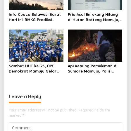
Info Cuaca Sulawesi Barat
Pria Asal Enrekang Hilang
Hari Ini: BMKG Prediksi
di Hutan Botteng Mamuju,
Seluruh Wilayah Berawan
Sempat Kirim SMS
Kelaparan ke Istri
Sambut HUT ke-25, DPC
Api Kepung Pemukiman di
Demokrat Mamuju Gelar
Sumare Mamuju, Polisi
Baksos Gerakan Langit Biru
Kerahkan Water Cannon
Indonesia Asri
Jinakkan Karhutla
Leave a Reply
Your email address will not be published.
Required fields are
marked
*