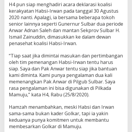
H4 pun siap menghadiri acara deklarasi koalisi
l
k
kerakyatan Habsi-Irwan pada tanggal 30 Agustus
a
2020 nanti. Apalagi, ia bersama beberapa tokoh
d
senior lainnya seperti Gunernur Sulbar dua periode
a
Anwar Adnan Saleh dan mantan Sekprov Sulbar H.
M
a
Ismail Zainuddin, dimasukkan ke dalam dewan
m
penasehat koalisi Habsi-Irwan.
u
j
“Tiap saat jika dimintai masukan dan pertimbangan
u
oleh tim pemenangan Habsi-Irwan tentu harus
siap. Saya dan Pak Anwar tentu siap jika bantuan
kami diminta. Kami punya pengalaman dua kali
memenangkan Pak Anwar di Pilgub Sulbar. Saya
rasa pengalaman ini bisa digunakan di Pilkada
Mamuju,” kata H4, Rabu (25/8/2020).
Hamzah menambahkan, meski Habsi dan Irwan
sama-sama bukan kader Golkar, tapi ia yakin
keduanya punya komitmen untuk membantu
membesarkan Golkar di Mamuju.