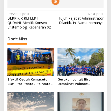
P
Previous post
Next post
BERPIKIR REFLEKTIF
Tujuh Pejabat Administrator
o
QURANI: Menilik Konsep
Dilantik, Ini Nama-namanya
s
Efistemologi Kebenaran 02
t
Don't Miss
n
a
v
i
g
a
Efektif Cegah Kemacetan
Gerakan Langit Biru
t
BBM, Pos Pantau Polresta
Demokrat Polman:
Mamuju Amankan Jalur
Bersihkan Pantai, Cek
i
SPBU Kali Mamuju
Kesehatan dan Donor
o
Darah
n