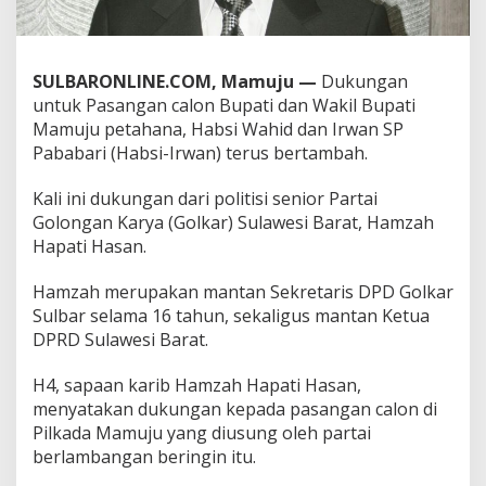
p
M
e
n
SULBARONLINE.COM, Mamuju —
Dukungan
a
untuk Pasangan calon Bupati dan Wakil Bupati
n
Mamuju petahana, Habsi Wahid dan Irwan SP
g
k
Pababari (Habsi-Irwan) terus bertambah.
a
n
Kali ini dukungan dari politisi senior Partai
H
Golongan Karya (Golkar) Sulawesi Barat, Hamzah
a
Hapati Hasan.
b
s
i
Hamzah merupakan mantan Sekretaris DPD Golkar
-
Sulbar selama 16 tahun, sekaligus mantan Ketua
I
DPRD Sulawesi Barat.
r
w
H4, sapaan karib Hamzah Hapati Hasan,
a
n
menyatakan dukungan kepada pasangan calon di
d
Pilkada Mamuju yang diusung oleh partai
i
berlambangan beringin itu.
P
i