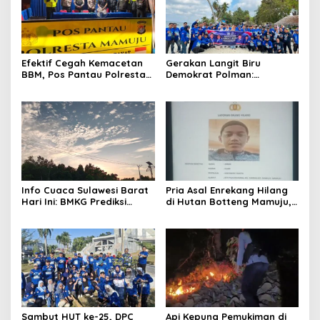
Efektif Cegah Kemacetan
Gerakan Langit Biru
BBM, Pos Pantau Polresta
Demokrat Polman:
Mamuju Amankan Jalur
Bersihkan Pantai, Cek
SPBU Kali Mamuju
Kesehatan dan Donor
Darah
Info Cuaca Sulawesi Barat
Pria Asal Enrekang Hilang
Hari Ini: BMKG Prediksi
di Hutan Botteng Mamuju,
Seluruh Wilayah Berawan
Sempat Kirim SMS
Kelaparan ke Istri
Sambut HUT ke-25, DPC
Api Kepung Pemukiman di