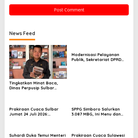
News Feed
Modernisasi Pelayanan
Publik, Sekretariat DPRD
Sulawesi Barat Resmi
Luncurkan Aplikasi SIPAKDE
Tingkatkan Minat Baca,
Dinas Perpusip Sulbar
Angkat Buku Karya Penulis
Lokal ke Publik
Prakiraan Cuaca Sulbar
SPPG Simboro Salurkan
Jumat 24 Juli 2026:
3.087 MBG, Ini Menu dan
Mamasa Dingin 13 Derajat,
Kandungan Gizinya
Daerah Pesisir Cerah
Suhardi Duka Temui Menteri
Prakiraan Cuaca Sulawesi