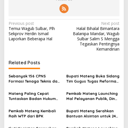
P
Previous post
Next post
Temui Wagub Sulbar, Plh
Halal Bihalal Bimantara
o
Sekprov Herdin Ismail
Balanipa Mandar, Wagub
s
Laporkan Beberapa Hal
Sulbar Salim S Mengga
Tegaskan Pentingnya
t
Kemandirian
n
Related Posts
a
v
Sebanyak 156 CPNS
Bupati Mateng Buka Sidang
i
Formasi Tenaga Teknis dan
Tim Gugus Tugas Reforma
g
Nakes Terima SK dari
Agraria untuk Redistribusi
Bupati Mateng
Tanah Tahun 2025
Mateng Paling Cepat
Pemkab Mateng Launching
a
Tuntaskan Badan Hukum
Mal Pelayanan Publik, Dinas
t
Koperasi Desa Merah Putih
Kominfo Dukung Penuh
Pelaksanaan MPP
i
Pemkab Mateng Kembali
Bupati Mateng Serahkan
Raih WTP dari BPK
Bantuan Alsintan untuk 24
o
Kelompok Tani