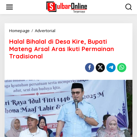
S
k
i
p
t
o
Homepage
/
Advertorial
H
c
a
Halal Bihalal di Desa Kire, Bupati
o
l
n
a
Mateng Arsal Aras Ikuti Permainan
t
l
Tradisional
e
B
n
i
t
h
a
l
a
l
d
i
D
e
s
a
K
i