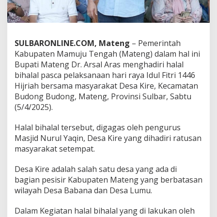
r
e
,
B
u
SULBARONLINE.COM, Mateng
– Pemerintah
p
Kabupaten Mamuju Tengah (Mateng) dalam hal ini
a
Bupati Mateng Dr. Arsal Aras menghadiri halal
t
bihalal pasca pelaksanaan hari raya Idul Fitri 1446
i
M
Hijriah bersama masyarakat Desa Kire, Kecamatan
a
Budong Budong, Mateng, Provinsi Sulbar, Sabtu
t
(5/4/2025).
e
n
Halal bihalal tersebut, digagas oleh pengurus
g
A
Masjid Nurul Yaqin, Desa Kire yang dihadiri ratusan
r
masyarakat setempat.
s
a
Desa Kire adalah salah satu desa yang ada di
l
bagian pesisir Kabupaten Mateng yang berbatasan
A
r
wilayah Desa Babana dan Desa Lumu.
a
s
Dalam Kegiatan halal bihalal yang di lakukan oleh
I