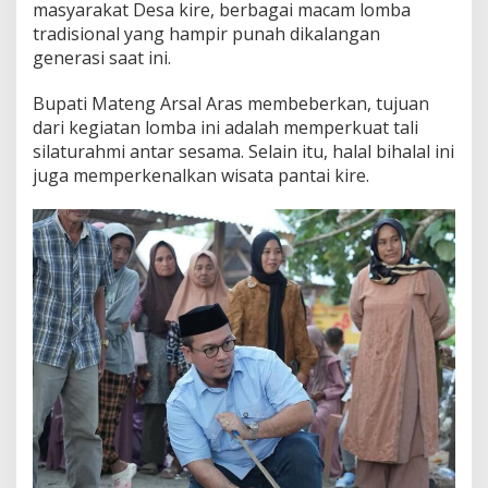
masyarakat Desa kire, berbagai macam lomba
k
tradisional yang hampir punah dikalangan
u
t
generasi saat ini.
i
P
Bupati Mateng Arsal Aras membeberkan, tujuan
e
dari kegiatan lomba ini adalah memperkuat tali
r
silaturahmi antar sesama. Selain itu, halal bihalal ini
m
a
juga memperkenalkan wisata pantai kire.
i
n
a
n
T
r
a
d
i
s
i
o
n
a
l