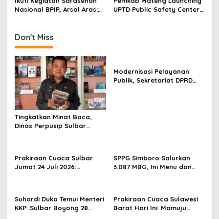
n
Ikuti Kegiatan Sarasehan
Pemkab Mateng Launching
Nasional BPIP, Arsal Aras:
UPTD Public Safety Center
Kita Dapat Pelajaran
119 Pabeta
Berharga Mengenai Kondisi
Geopolitik Global
Don't Miss
Modernisasi Pelayanan
Publik, Sekretariat DPRD
Sulawesi Barat Resmi
Luncurkan Aplikasi SIPAKDE
Tingkatkan Minat Baca,
Dinas Perpusip Sulbar
Angkat Buku Karya Penulis
Lokal ke Publik
Prakiraan Cuaca Sulbar
SPPG Simboro Salurkan
Jumat 24 Juli 2026:
3.087 MBG, Ini Menu dan
Mamasa Dingin 13 Derajat,
Kandungan Gizinya
Daerah Pesisir Cerah
Suhardi Duka Temui Menteri
Prakiraan Cuaca Sulawesi
KKP: Sulbar Boyong 28
Barat Hari Ini: Mamuju
Desa Nelayan Hingga
Diguyur Hujan, Polman