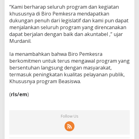
t
“Kami berharap seluruh program dan kegiatan
u
khususnya di Biro Pemkesra mendapatkan
h
dukungan penuh dari legislatif dan kami pun dapat
a
menjalankan seluruh program yang direncanakan
n
d
dapat berjalan dengan baik dan akuntabel ,” ujar
e
Murdanil.
n
g
Ia menambahkan bahwa Biro Pemkesra
a
berkomitmen untuk terus mengawal program yang
n
M
bersentuhan langsung dengan masyarakat,
a
termasuk peningkatan kualitas pelayanan publik,
s
Khususnya program Beasiswa.
y
a
(
rls/em
)
r
a
k
a
Follow Us
t