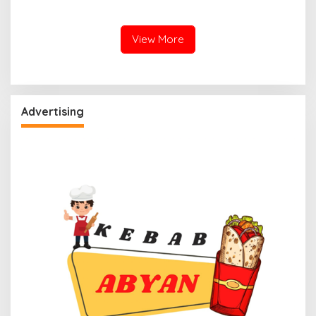
Kerahkan Water Cannon
Status Mamuju Adalah
Jinakkan Karhutla
Lompatan Mutlak
View More
Advertising