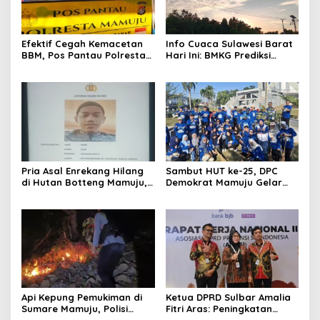
Efektif Cegah Kemacetan
Info Cuaca Sulawesi Barat
BBM, Pos Pantau Polresta
Hari Ini: BMKG Prediksi
Mamuju Amankan Jalur
Seluruh Wilayah Berawan
SPBU Kali Mamuju
Pria Asal Enrekang Hilang
Sambut HUT ke-25, DPC
di Hutan Botteng Mamuju,
Demokrat Mamuju Gelar
Sempat Kirim SMS
Baksos Gerakan Langit Biru
Kelaparan ke Istri
Indonesia Asri
Api Kepung Pemukiman di
Ketua DPRD Sulbar Amalia
Sumare Mamuju, Polisi
Fitri Aras: Peningkatan