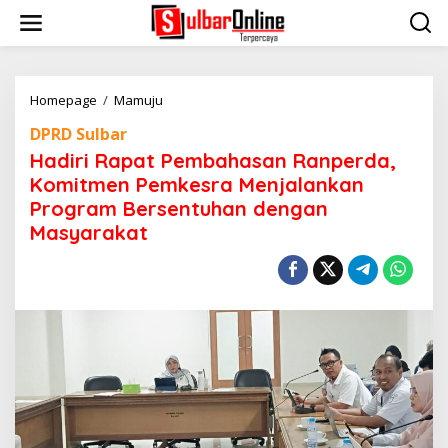
S
k
i
p
t
o
Homepage
/
Mamuju
H
c
a
DPRD Sulbar
o
d
n
i
Hadiri Rapat Pembahasan Ranperda,
t
r
Komitmen Pemkesra Menjalankan
e
i
Program Bersentuhan dengan
n
R
t
a
Masyarakat
p
a
t
P
e
m
b
a
h
a
s
a