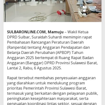
n
R
a
n
p
e
r
SULBARONLINE.COM, Mamuju
– Wakil Ketua
d
a
DPRD Sulbar, Suraidah Suhardi memimpin rapat
,
Pembahasan Rancangan Peraturan Daerah
K
(Ranperda) tentang Anggaran Pendapatan dan
o
Belanja Daerah Perubahan (APBDP) Tahun
m
Anggaran 2025 bertempat di Ruang Rapat Badan
i
t
Anggaran (Banggar) DPRD Provinsi Sulawesi Barat,
m
Lantai 2, Rabu, 6 Agustus 2025.
e
n
Rapat tersebut membahas penyesuaian anggaran
P
yang diarahkan untuk mendukung program
e
m
prioritas Pemerintah Provinsi Sulawesi Barat,
k
termasuk yang berkaitan dengan pelayanan publik,
e
peningkatan kesejahteraan masyarakat, serta
s
penguatan koordinasi lintas sektor, sesuai dengan
r