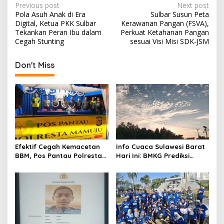
P
Previous post
Next post
Pola Asuh Anak di Era
Sulbar Susun Peta
o
Digital, Ketua PKK Sulbar
Kerawanan Pangan (FSVA),
s
Tekankan Peran Ibu dalam
Perkuat Ketahanan Pangan
Cegah Stunting
sesuai Visi Misi SDK-JSM
t
n
Don't Miss
a
v
i
g
a
t
Efektif Cegah Kemacetan
Info Cuaca Sulawesi Barat
BBM, Pos Pantau Polresta
Hari Ini: BMKG Prediksi
i
Mamuju Amankan Jalur
Seluruh Wilayah Berawan
o
SPBU Kali Mamuju
n