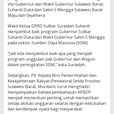
a
Visi Gubernur dan Wakil Gubernur Sulawesi Barat,
M
Suhardi Duka dan Salim S Mengga Sulawesi Barat
e
Maju dan Sejahtera.
n
j
Wakil Ketua DPRD Sulbar Suraidah Suhardi
a
l
menyambut baik program Gubernur Sulbar
a
Suhardi Duka dan Wakil Gubernur Salim S Mengga
n
pada sektor Sumber Daya Manusia (SDM).
k
a
“Jadi kita menyambut baik apa yang menjadi
n
P
program unggulan pak Gubernur dan Wagun
r
dalam peningkatan SDM,” kata Suraidah.
o
g
Sedangkan, Plt. Kepala Biro Pemerintahan dan
r
Kesejahteraan Rakyat (Pemkesra) Setda Provinsi
a
m
Sulawesi Barat, Murdanil, turut menghadiri
B
menyampaikan bahwa pembahasan APBDP
e
menjadi momentum penting untuk memastikan
r
setiap alokasi anggaran selaras dengan kebutuhan
s
dan berdampak nyata bagi masyarakat.
e
n