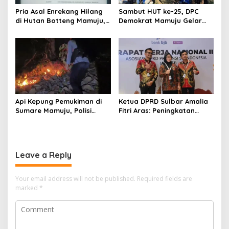
Pria Asal Enrekang Hilang
Sambut HUT ke-25, DPC
di Hutan Botteng Mamuju,
Demokrat Mamuju Gelar
Sempat Kirim SMS
Baksos Gerakan Langit Biru
Kelaparan ke Istri
Indonesia Asri
Api Kepung Pemukiman di
Ketua DPRD Sulbar Amalia
Sumare Mamuju, Polisi
Fitri Aras: Peningkatan
Kerahkan Water Cannon
Status Mamuju Adalah
Jinakkan Karhutla
Lompatan Mutlak
Leave a Reply
Your email address will not be published.
Required fields are
marked
*