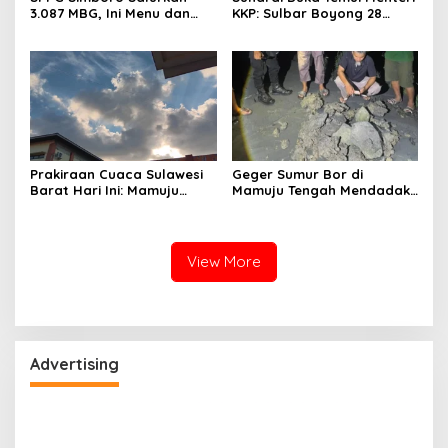
3.087 MBG, Ini Menu dan
KKP: Sulbar Boyong 28
Kandungan Gizinya
Desa Nelayan Hingga
Kapal 30 GT
Prakiraan Cuaca Sulawesi
Geger Sumur Bor di
Barat Hari Ini: Mamuju
Mamuju Tengah Mendadak
Diguyur Hujan, Polman
Semburkan Lumpur dan
Terapkan Suhu Terpanas
Suara Gemuruh, Warga
Panik
View More
Advertising