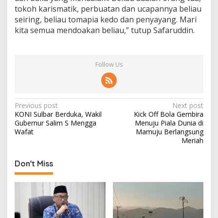
tokoh karismatik, perbuatan dan ucapannya beliau
seiring, beliau tomapia kedo dan penyayang. Mari
kita semua mendoakan beliau,” tutup Safaruddin.
Follow Us
P
Previous post
Next post
KONI Sulbar Berduka, Wakil
Kick Off Bola Gembira
o
Gubernur Salim S Mengga
Menuju Piala Dunia di
s
Wafat
Mamuju Berlangsung
Meriah
t
n
Don't Miss
a
v
i
g