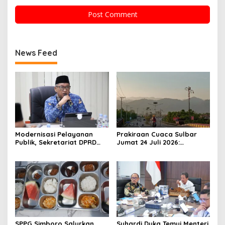
News Feed
Modernisasi Pelayanan
Prakiraan Cuaca Sulbar
Publik, Sekretariat DPRD
Jumat 24 Juli 2026:
Sulawesi Barat Resmi
Mamasa Dingin 13 Derajat,
Luncurkan Aplikasi SIPAKDE
Daerah Pesisir Cerah
SPPG Simboro Salurkan
Suhardi Duka Temui Menteri