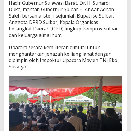
Hadir Gubernur Sulawesi Barat, Dr. H. Suhardi
D
Duka, mantan Gubernur Sulbar H. Anwar Adnan
K
P
Saleh bersama isteri, sejumlah Bupati se Sulbar,
S
Anggota DPRD Sulbar, Kepala Organisasi
u
Perangkat Daerah (OPD) lingkup Pemprov Sulbar
l
dan keluarga almarhum.
b
a
r
Upacara secara kemiliteran dimulai untuk
;
menghantarkan jenazah ke liang lahat dengan
B
dipimpin oleh Inspektur Upacara Mayjen TNI Eko
e
Susatyo.
l
i
a
u
S
o
s
o
k
K
h
a
r