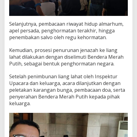
i
s
m
a
Selanjutnya, pembacaan riwayat hidup almarhum,
t
apel persada, penghormatan terakhir, hingga
i
penembakan salvo oleh regu kehormatan.
k
d
a
Kemudian, prosesi penurunan jenazah ke liang
n
lahat dilakukan dengan diselimuti Bendera Merah
M
Putih, sebagai bentuk penghormatan negara.
a
l
Setelah penimbunan liang lahat oleh Inspektur
a
q
Upacara dan keluarga, acara dilanjutkan dengan
b
peletakan karangan bunga, pembacaan doa, serta
i
penyerahan Bendera Merah Putih kepada pihak
keluarga.