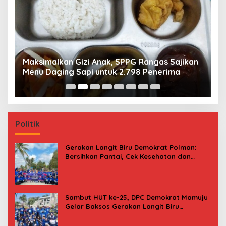
Maksimalkan Gizi Anak, SPPG Rangas Sajikan
P
Menu Daging Sapi untuk 2.798 Penerima
P
B
Politik
Gerakan Langit Biru Demokrat Polman:
Bersihkan Pantai, Cek Kesehatan dan
Donor Darah
Sambut HUT ke-25, DPC Demokrat Mamuju
Gelar Baksos Gerakan Langit Biru
Indonesia Asri