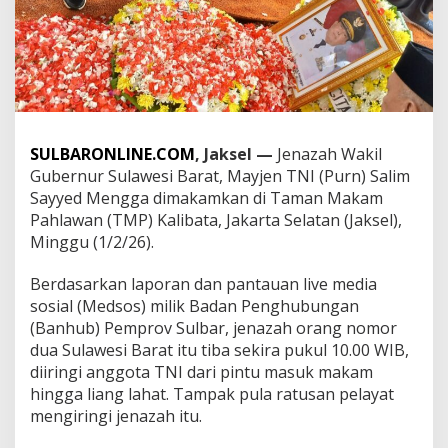
S
u
l
b
a
r
d
i
SULBARONLINE.COM
, Jaksel —
Jenazah Wakil
T
Gubernur Sulawesi Barat, Mayjen TNI (Purn) Salim
M
P
Sayyed Mengga dimakamkan di Taman Makam
K
Pahlawan (TMP) Kalibata, Jakarta Selatan (Jaksel),
a
Minggu (1/2/26).
l
i
Berdasarkan laporan dan pantauan live media
b
a
sosial (Medsos) milik Badan Penghubungan
t
(Banhub) Pemprov Sulbar, jenazah orang nomor
a
dua Sulawesi Barat itu tiba sekira pukul 10.00 WIB,
,
diiringi anggota TNI dari pintu masuk makam
K
a
hingga liang lahat. Tampak pula ratusan pelayat
d
mengiringi jenazah itu.
i
s