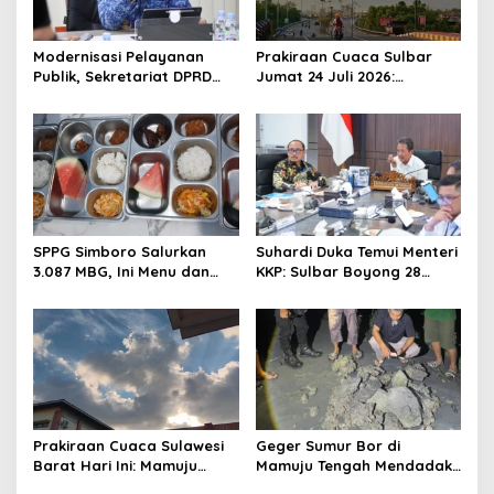
a
t
Modernisasi Pelayanan
Prakiraan Cuaca Sulbar
Publik, Sekretariat DPRD
Jumat 24 Juli 2026:
i
Sulawesi Barat Resmi
Mamasa Dingin 13 Derajat,
o
Luncurkan Aplikasi SIPAKDE
Daerah Pesisir Cerah
n
SPPG Simboro Salurkan
Suhardi Duka Temui Menteri
3.087 MBG, Ini Menu dan
KKP: Sulbar Boyong 28
Kandungan Gizinya
Desa Nelayan Hingga
Kapal 30 GT
Prakiraan Cuaca Sulawesi
Geger Sumur Bor di
Barat Hari Ini: Mamuju
Mamuju Tengah Mendadak
Diguyur Hujan, Polman
Semburkan Lumpur dan