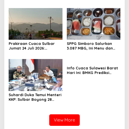
Mamuju Amankan Jalur
Sulawesi Barat Resmi
SPBU Kali Mamuju
Luncurkan Aplikasi SIPAKDE
Prakiraan Cuaca Sulbar
SPPG Simboro Salurkan
Jumat 24 Juli 2026:
3.087 MBG, Ini Menu dan
Mamasa Dingin 13 Derajat,
Kandungan Gizinya
Daerah Pesisir Cerah
Info Cuaca Sulawesi Barat
Hari Ini: BMKG Prediksi
Seluruh Wilayah Berawan
Suhardi Duka Temui Menteri
KKP: Sulbar Boyong 28
Desa Nelayan Hingga
Kapal 30 GT
View More