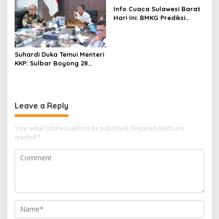
Info Cuaca Sulawesi Barat
Hari Ini: BMKG Prediksi
Seluruh Wilayah Berawan
Suhardi Duka Temui Menteri
KKP: Sulbar Boyong 28
Desa Nelayan Hingga
Kapal 30 GT
Leave a Reply
Your email address will not be published.
Required fields are
marked
*