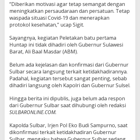
“Diberikan motivasi agar tetap semangat dengan
u
l
meningkatkan persaudaraan dan persatuan. Tetap
s
waspada situasi Covid-19 dan menerapkan
e
protokol kesehatan,” ucap Sigit.
l
L
Sayangnya, kegiatan Peletakan batu pertama
a
k
Huntap ini tidak dihadiri oleh Gubernur Sulawesi
u
Barat, Ali Baal Masdar (ABM).
k
a
Belum ada kejelasan dan konfirmasi dari Gubernur
n
Sulbar secara langsung terkait ketidakhadirannya.
P
e
Padahal, kegiatan tersebut sangat penting, sebab
l
dihadiri langsung oleh Kapolri dan Gubernur Sulsel.
e
t
Hingga berita ini dipublis, juga belum ada respon
a
dari Gubernur Sulbar saat dihubungi oleh redaksi
k
a
SULBARONLINE.COM.
n
B
Kapolda Sulbar, Irjen Pol Eko Budi Sampurno, saat
a
dikonfirmasi terkait ketidakhadiran Gubernur
t
Sulbar, mengaku bahwa Gubernur Sulbar sedang
u