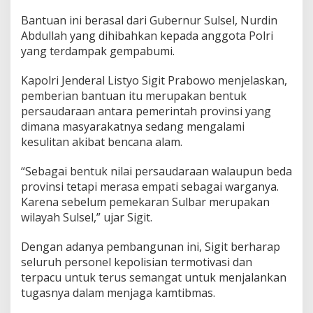
i
Bantuan ini berasal dari Gubernur Sulsel, Nurdin
r
S
Abdullah yang dihibahkan kepada anggota Polri
a
yang terdampak gempabumi.
a
t
Kapolri Jenderal Listyo Sigit Prabowo menjelaskan,
K
pemberian bantuan itu merupakan bentuk
a
p
persaudaraan antara pemerintah provinsi yang
o
dimana masyarakatnya sedang mengalami
l
kesulitan akibat bencana alam.
r
i
“Sebagai bentuk nilai persaudaraan walaupun beda
d
a
provinsi tetapi merasa empati sebagai warganya.
n
Karena sebelum pemekaran Sulbar merupakan
G
wilayah Sulsel,” ujar Sigit.
u
b
Dengan adanya pembangunan ini, Sigit berharap
e
r
seluruh personel kepolisian termotivasi dan
n
terpacu untuk terus semangat untuk menjalankan
u
tugasnya dalam menjaga kamtibmas.
r
S