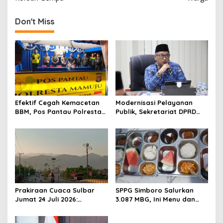
s
t
Don't Miss
n
a
v
i
g
a
Efektif Cegah Kemacetan
Modernisasi Pelayanan
t
BBM, Pos Pantau Polresta
Publik, Sekretariat DPRD
Mamuju Amankan Jalur
Sulawesi Barat Resmi
i
SPBU Kali Mamuju
Luncurkan Aplikasi SIPAKDE
o
n
Prakiraan Cuaca Sulbar
SPPG Simboro Salurkan
Jumat 24 Juli 2026:
3.087 MBG, Ini Menu dan
Mamasa Dingin 13 Derajat,
Kandungan Gizinya
Daerah Pesisir Cerah