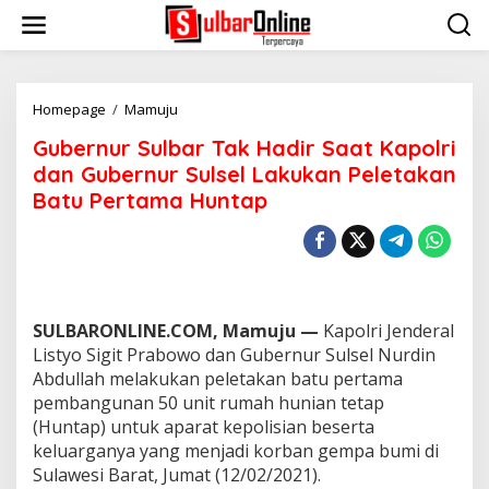
S
k
i
p
t
o
Homepage
/
Mamuju
G
c
u
Gubernur Sulbar Tak Hadir Saat Kapolri
o
b
n
e
dan Gubernur Sulsel Lakukan Peletakan
t
r
Batu Pertama Huntap
e
n
n
u
t
r
S
u
l
b
SULBARONLINE.COM, Mamuju —
Kapolri Jenderal
a
Listyo Sigit Prabowo dan Gubernur Sulsel Nurdin
r
Abdullah melakukan peletakan batu pertama
T
pembangunan 50 unit rumah hunian tetap
a
k
(Huntap) untuk aparat kepolisian beserta
H
keluarganya yang menjadi korban gempa bumi di
a
Sulawesi Barat, Jumat (12/02/2021).
d