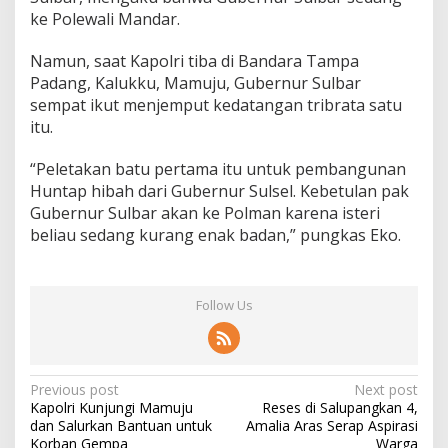
P
ke Polewali Mandar.
e
r
Namun, saat Kapolri tiba di Bandara Tampa
t
Padang, Kalukku, Mamuju, Gubernur Sulbar
a
sempat ikut menjemput kedatangan tribrata satu
m
a
itu.
H
u
“Peletakan batu pertama itu untuk pembangunan
n
Huntap hibah dari Gubernur Sulsel. Kebetulan pak
t
Gubernur Sulbar akan ke Polman karena isteri
a
p
beliau sedang kurang enak badan,” pungkas Eko.
Follow Us
P
Previous post
Next post
Kapolri Kunjungi Mamuju
Reses di Salupangkan 4,
o
dan Salurkan Bantuan untuk
Amalia Aras Serap Aspirasi
Korban Gempa
Warga