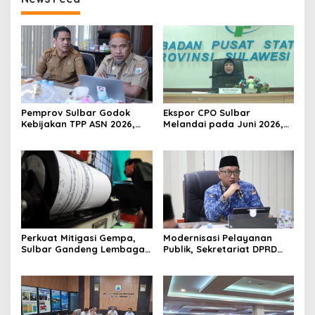
Pemprov Sulbar Godok
Ekspor CPO Sulbar
Kebijakan TPP ASN 2026,
Melandai pada Juni 2026,
Sekda Tekankan Aspek
Pengiriman ke Filipina
Kemampuan Fiskal
Justru Melonjak 149 Persen
Perkuat Mitigasi Gempa,
Modernisasi Pelayanan
Sulbar Gandeng Lembaga
Publik, Sekretariat DPRD
Jepang Pasang
Sulawesi Barat Resmi
Seismometer Canggih di
Luncurkan Aplikasi SIPAKDE
Kantor Gubernur