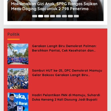
Maksimalkan Gizi Anak, SPPG Rangas Sajikan
P
Menu Daging Sapi untuk 2.798 Penerima
P
B
Politik
Gerakan Langit Biru Demokrat Polman:
Bersihkan Pantai, Cek Kesehatan dan
Donor Darah
Sambut HUT ke-25, DPC Demokrat Mamuju
Gelar Baksos Gerakan Langit Biru
Indonesia Asri
Hadiri Pelantikan PAN di Mamuju, Suhardi
Duka Kenang 2 Kali Diusung Jadi Bupati