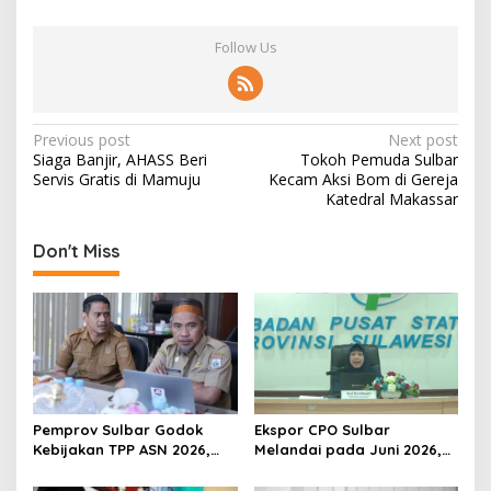
Follow Us
P
Previous post
Next post
Siaga Banjir, AHASS Beri
Tokoh Pemuda Sulbar
o
Servis Gratis di Mamuju
Kecam Aksi Bom di Gereja
s
Katedral Makassar
t
Don't Miss
n
a
v
i
g
a
Pemprov Sulbar Godok
Ekspor CPO Sulbar
t
Kebijakan TPP ASN 2026,
Melandai pada Juni 2026,
Sekda Tekankan Aspek
Pengiriman ke Filipina
i
Kemampuan Fiskal
Justru Melonjak 149 Persen