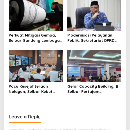
o
n
Perkuat Mitigasi Gempa,
Modernisasi Pelayanan
Sulbar Gandeng Lembaga
Publik, Sekretariat DPRD
Jepang Pasang
Sulawesi Barat Resmi
Seismometer Canggih di
Luncurkan Aplikasi SIPAKDE
Kantor Gubernur
Pacu Kesejahteraan
Gelar Capacity Building, BI
Nelayan, Sulbar Kebut
Sulbar Pertajam
Program Kampung Nelayan
Kemampuan Jurnalis Lokal
Merah Putih dan Bantuan
Kapal
Leave a Reply