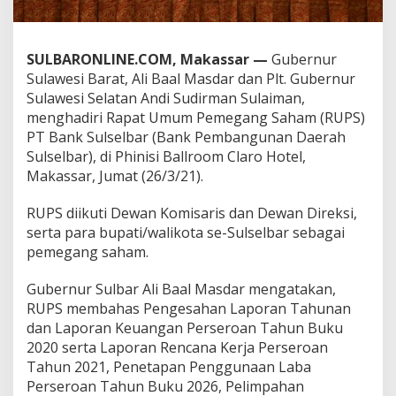
l
s
e
SULBARONLINE.COM, Makassar —
Gubernur
l
H
Sulawesi Barat, Ali Baal Masdar dan Plt. Gubernur
a
Sulawesi Selatan Andi Sudirman Sulaiman,
d
menghadiri Rapat Umum Pemegang Saham (RUPS)
i
PT Bank Sulselbar (Bank Pembangunan Daerah
r
i
Sulselbar), di Phinisi Ballroom Claro Hotel,
R
Makassar, Jumat (26/3/21).
U
P
RUPS diikuti Dewan Komisaris dan Dewan Direksi,
S
serta para bupati/walikota se-Sulselbar sebagai
B
a
pemegang saham.
n
k
Gubernur Sulbar Ali Baal Masdar mengatakan,
S
RUPS membahas Pengesahan Laporan Tahunan
u
dan Laporan Keuangan Perseroan Tahun Buku
l
s
2020 serta Laporan Rencana Kerja Perseroan
e
Tahun 2021, Penetapan Penggunaan Laba
l
Perseroan Tahun Buku 2026, Pelimpahan
b