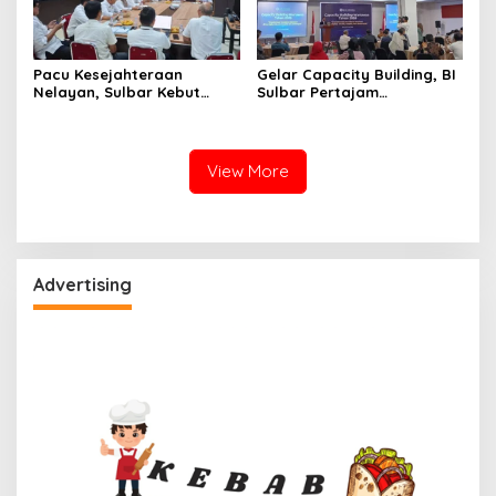
Pacu Kesejahteraan
Gelar Capacity Building, BI
Nelayan, Sulbar Kebut
Sulbar Pertajam
Program Kampung Nelayan
Kemampuan Jurnalis Lokal
Merah Putih dan Bantuan
Kapal
View More
Advertising